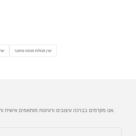
יצרן מכולות מכסה מחובר
יצר
אנו מקדמים בברכה עיצובים ורעיונות מותאמים אישית והוא מסוגל לספק את הדרישות הספציפיות. לקבלת מידע נוסף, בקר באתר האינטרנט או פנה אלינו ישירות עם שאלות או פניות.