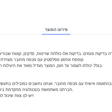
פירוט המוצר
· קופסת אחסון מפלסטיק עם מכסה מחובר מצוידת בטכנולוגיית הדיוק העדכנית ביותר המושכת לקוחות רבים.
· בגלל יכולתו לשמור על חום, המוצר מגדיל מאוד את היעילות האנרגטית של מבנים ומצמצם את חשבונות החימום/קירור.
· חברתנו משתמשת בטכנולוגיה מתקדמת בינלאומית לייצור קופסת אחסון מפלסטיק עם מכסה מחובר.
· יש לנו צוות שיכול להציע את השירות הטוב ביותר עבור הלקוחות שלנו. חֲקִירָה!