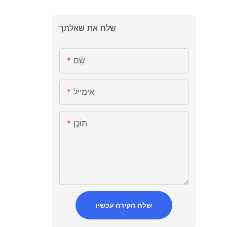
שלח את שאלתך
שֵׁם
אימייל
תוֹכֶן
שלח חקירה עכשיו