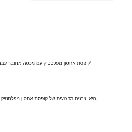
· JOIN קופסת אחסון מפלסטיק עם מכסה מחובר עברה בדיקות פגמים. בדיקות אלו כוללות שריטות, סדקים, קצוות שבורים, קצוות שבבים, חרירים, סימני סחרור, תיקונים וכו'.
· Shanghai Join Plastic Products Co. Ltd היא יצרנית מקצועית של קופסת אחסון מפלסטיק בהתאמה אישית עם מכסה מחובר. אנחנו נחשבים כמובילים בתעשייה הזו כרגע.