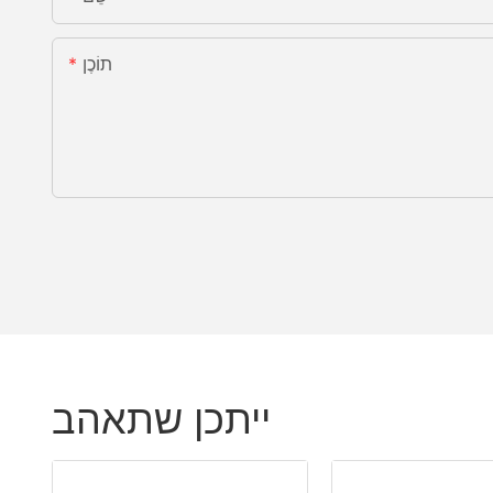
תוֹכֶן
ייתכן שתאהב