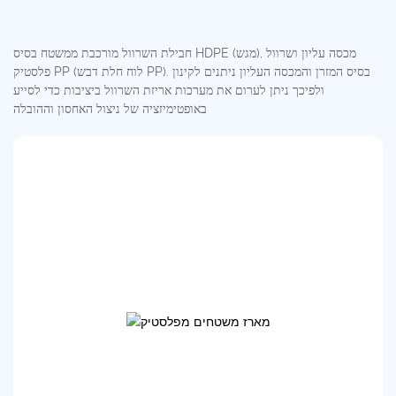
חבילת השרוול מורכבת ממשטח בסיס HDPE (מגש), מכסה עליון ושרוול
פלסטיק PP (לוח חלת דבש PP). בסיס המזרן והמכסה העליון ניתנים לקינון
ולפיכך ניתן לערום את מערכות אריזת השרוול ביציבות כדי לסייע
באופטימיזציה של ניצול האחסון וההובלה