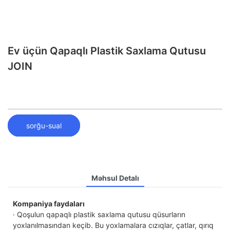
Ev üçün Qapaqlı Plastik Saxlama Qutusu
JOIN
sorğu-sual
Məhsul Detalı
Kompaniya faydaları
· Qoşulun qapaqlı plastik saxlama qutusu qüsurların
yoxlanılmasından keçib. Bu yoxlamalara cızıqlar, çatlar, qırıq