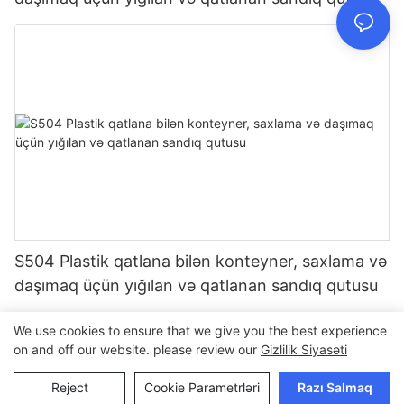
S504 Plastik qatlana bilən konteyner, saxlama və
daşımaq üçün yığılan və qatlanan sandıq qutusu
We use cookies to ensure that we give you the best experience
on and off our website. please review our
Gizlilik Siyasəti
Copyright © 2026 Qoşulun |
Sitt
Reject
Cookie Parametrləri
Razı Salmaq