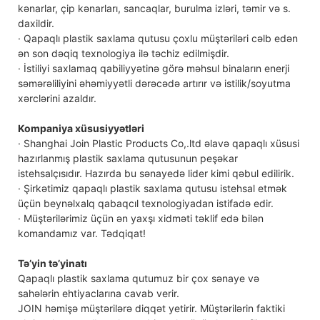
kənarlar, çip kənarları, sancaqlar, burulma izləri, təmir və s.
daxildir.
· Qapaqlı plastik saxlama qutusu çoxlu müştəriləri cəlb edən
ən son dəqiq texnologiya ilə təchiz edilmişdir.
· İstiliyi saxlamaq qabiliyyətinə görə məhsul binaların enerji
səmərəliliyini əhəmiyyətli dərəcədə artırır və istilik/soyutma
xərclərini azaldır.
Kompaniya xüsusiyyətləri
· Shanghai Join Plastic Products Co,.ltd əlavə qapaqlı xüsusi
hazırlanmış plastik saxlama qutusunun peşəkar
istehsalçısıdır. Hazırda bu sənayedə lider kimi qəbul edilirik.
· Şirkətimiz qapaqlı plastik saxlama qutusu istehsal etmək
üçün beynəlxalq qabaqcıl texnologiyadan istifadə edir.
· Müştərilərimiz üçün ən yaxşı xidməti təklif edə bilən
komandamız var. Tədqiqat!
Tə’yin tə’yinatı
Qapaqlı plastik saxlama qutumuz bir çox sənaye və
sahələrin ehtiyaclarına cavab verir.
JOIN həmişə müştərilərə diqqət yetirir. Müştərilərin faktiki