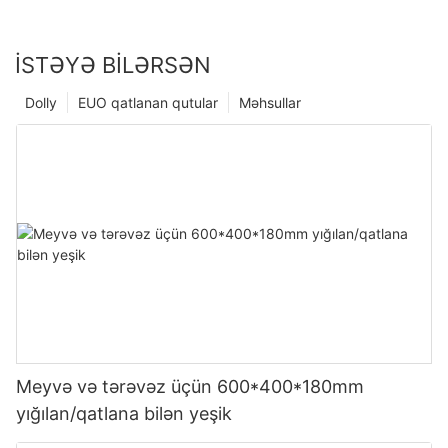
İSTƏYƏ BILƏRSƏN
Dolly
EUO qatlanan qutular
Məhsullar
Meyvə və tərəvəz üçün 600*400*180mm
yığılan/qatlana bilən yeşik