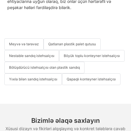
ehtiyaclarına uyğun olaraq, biz onlar üçün hərtərəfli və
peşəkar həlləri fərdiləşdirə bilərik.
Meyvə və tərəvəz
Qatlanan plastik palet qutusu
Nestable sandıq istehsalçısı
Böyük toplu konteyner istehsalçısı
Bölüşdürücü istehsalçısı olan plastik sandıq
Yıxıla bilən sandıq istehsalçısı
Qapaqlı konteyner istehsalçısı
Bizimlə əlaqə saxlayın
Xüsusi dizayn və fikirləri alqışlayırıq və konkret tələblərə cavab