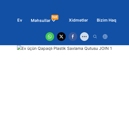
hot
Ev
Xidmətlər
Bizim Haqqımız
Məhsullar