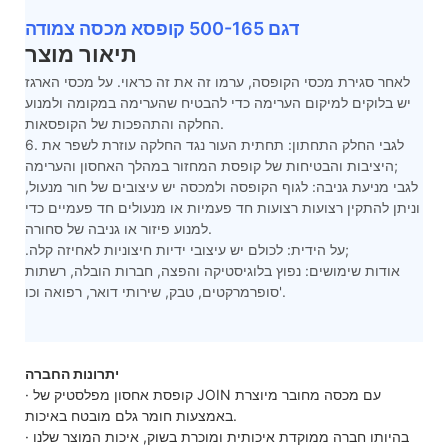
דגם 500-165 קופסא מכסה צמודה
תיאור מוצר
לאחר סגירת מכסי הקופסה, ערמו זה את זה כראוי. על מכסי הארגז
יש בלוקים למיקום הערימה כדי להבטיח שהערימה במקומה ולמנוע
החלקה והתהפכות של הקופסאות.
6. לגבי החלק התחתון: תחתית העור נגד החלקה עוזרת לשפר את
היציבות והבטיחות של קופסת המחזור במהלך האחסון והערימה;
לגבי מניעת גניבה: לגוף הקופסה ולמכסה יש עיצובים של חור מנעול,
וניתן להתקין רצועות רצועות חד פעמיות או מנעולים חד פעמיים כדי
למנוע פיזור או גניבה של סחורה.
.על הידית: לכולם יש עיצובי ידיות חיצוניות לאחיזה קלה;
אודות שימושים: נפוץ בלוגיסטיקה והפצה, חברות הובלה, רשתות
סופרמרקטים, טבק, שירותי דואר, רפואה וכו'.
יתרונות החברה
· קופסת אחסון מפלסטיק של JOIN עם מכסה מחובר מיוצרת
באמצעות חומר גלם מובטח באיכות.
· בהיותו חברה ממוקדת איכותית ומוכרת בשוק, איכות המוצר שלנו