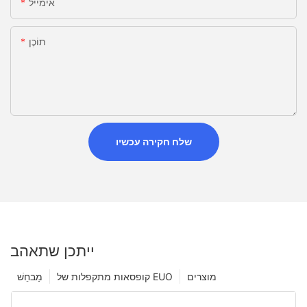
אימייל
תוֹכֶן
שלח חקירה עכשיו
ייתכן שתאהב
מוצרים
קופסאות מתקפלות של EUO
מַבחֵשׁ