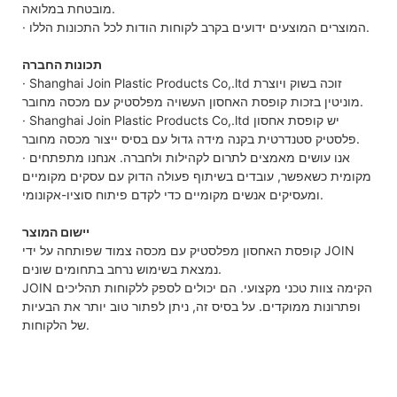
מובטחת במלואה.
· המוצרים המוצעים ידועים בקרב לקוחות הודות לכל התכונות הללו.
תכונות החברה
· Shanghai Join Plastic Products Co,.ltd זוכה בשוק ויוצרת
מוניטין בזכות קופסת האחסון העשויה מפלסטיק עם מכסה מחובר.
· Shanghai Join Plastic Products Co,.ltd יש קופסת אחסון
פלסטיק סטנדרטית בקנה מידה גדול עם בסיס ייצור מכסה מחובר.
· אנו עושים מאמצים לתרום לקהילות ולחברה. אנחנו מתפתחים
מקומית כשאפשר, עובדים בשיתוף פעולה הדוק עם עסקים מקומיים
ומעסיקים אנשים מקומיים כדי לקדם פיתוח סוציו-אקונומי.
יישום המוצר
קופסת האחסון מפלסטיק עם מכסה צמוד שפותחה על ידי JOIN
נמצאת בשימוש נרחב בתחומים שונים.
JOIN הקימה צוות טכני מקצועי. הם יכולים לספק ללקוחות תהליכים
ופתרונות ממוקדים. על בסיס זה, ניתן לפתור טוב יותר את הבעיות
של הלקוחות.