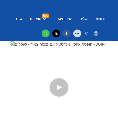
hot
ם
חֲדָשׁוֹת
עלינו
שירותים
בית
מוצרים