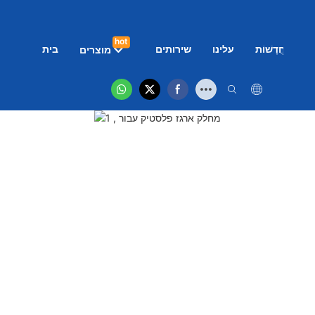
hot
ם
חֲדָשׁוֹת
עלינו
שירותים
בית
מוצרים