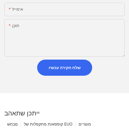
אימייל
תוֹכֶן
שלח חקירה עכשיו
ייתכן שתאהב
מוצרים
קופסאות מתקפלות של EUO
מַבחֵשׁ