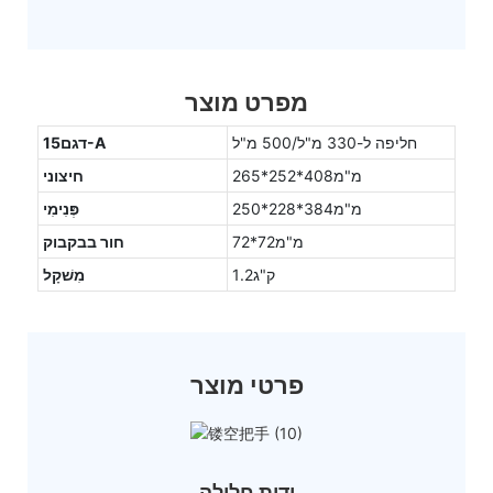
מפרט מוצר
חליפה ל-330 מ"ל/500 מ"ל
דגם15-A
מ"מ408*252*265
חיצוני
מ"מ384*228*250
פְּנִימִי
מ"מ72*72
חור בבקבוק
ק"ג1.2
מִשׁקָל
פרטי מוצר
ידית חלולה