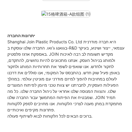
יתרונות החברה
Shanghai Join Plastic Products Co. Ltd היא חברה מודרנית
בגואנג ג'ואו. החברה שלנו עוסקת ב-R&D עצמאי, ייצור ושינוע, בעיקר
באספקת ארגז פלסטיק. JOIN מקדיש תשומת לב רבה לאיכות
ולמותג בניהול העסק. אנחנו מתכוונים להיות נחושים, להתקדם,
לחקור ולחדש. אנו שואפים לשפר את תחרותיות המותג ולחקור
באופן פעיל שוק חדש. בהתבסס על המקומי, אנו סוללים את דרכנו
לעולם במחויבות להפוך למיזם מודרני עם מוניטין עולמי. במהלך
הפעילות העסקית, לחברתנו יש צוות טכני מיומן לפיתוח המוצרים
שלנו. והצוות המנוסה שלנו אחראי על ניהול החברה שלנו. כל מה
שמבטיח את הפיתוח המתמשך עבור החברה שלנו. JOIN תמיד
מתמקדת במתן מענה לצרכי הלקוחות. אנו מחויבים לספק ללקוחות
פתרונות מקיפים ואיכותיים.
ברוכים הבאים לכל הלקוחות לבוא לשיתוף פעולה.