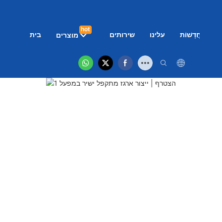
hot
ם
חֲדָשׁוֹת
עלינו
שירותים
בית
מוצרים