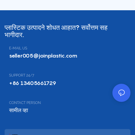
१००% व्हर्जिन पॉलीप्रॉपिलीनपासून बनवलेले, हे
कोलॅप्सिबल क्रेट ब्लॅक सोल्जर फ्लाय प्रजनन,
कृषी आणि औद्योगिक अनुप्रयोगांसाठी तयार केले
आहे, जे जागा-कार्यक्षम फोल्डिंग यंत्रणेसह मजबूत
प्लास्टिक उत्पादने शोधत आहात? सर्वोत्तम सह
स्टोरेज प्रदान करते.
भागीदार.
E-MAIL US
seller005@joinplastic.com
SUPPORT 24/7
+86 13405661729
CONTACT PERSON:
सामील व्हा