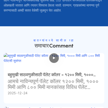
आणि नाविन्यपूर्ण जागरूकतासह सुसज्ज आहे, 0ur उत्पादने जगभरातील वापरकर्त्यांद्वारे
ओळखली जातात आणि त्यावर विश्वास ठेवला जातो. दरम्यान, ग्राहकांच्या मागण्या पूर्ण
करण्यासाठी आम्ही सतत वेळेशी जुळवून घेत आहोत.
बातम्यांमध्ये सामील व्हा
समाचारComment
बहुमुखी साठवणुकीसाठी पॅलेट कॉलर - १२०० मिमी, १०००
आमचे नाविन्यपूर्ण पॅलेट कॉलर १२०० मिमी, १०००
मिमी आणि ८०० मिमी पॅलेटशी सुसंगत
मिमी आणि ८०० मिमी मानकांसह विविध पॅलेट
आकारांमध्ये बसण्यासाठी डिझाइन केलेले आहेत, जे
2025
12
24
वस्तूंसाठी लवचिक आणि सुरक्षित स्टोरेज प्रदान
करतात. उच्च-गुणवत्तेच्या, टिकाऊ सामग्रीपासून