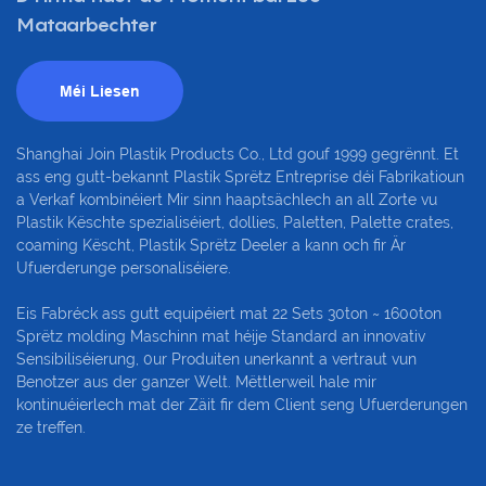
Mataarbechter
Méi Liesen
Shanghai Join Plastik Products Co., Ltd gouf 1999 gegrënnt. Et
ass eng gutt-bekannt Plastik Sprëtz Entreprise déi Fabrikatioun
a Verkaf kombinéiert Mir sinn haaptsächlech an all Zorte vu
Plastik Këschte spezialiséiert, dollies, Paletten, Palette crates,
coaming Këscht, Plastik Sprëtz Deeler a kann och fir Är
Ufuerderunge personaliséiere.
Eis Fabréck ass gutt equipéiert mat 22 Sets 30ton ~ 1600ton
Sprëtz molding Maschinn mat héije Standard an innovativ
Sensibiliséierung, 0ur Produiten unerkannt a vertraut vun
Benotzer aus der ganzer Welt. Mëttlerweil hale mir
kontinuéierlech mat der Zäit fir dem Client seng Ufuerderungen
ze treffen.