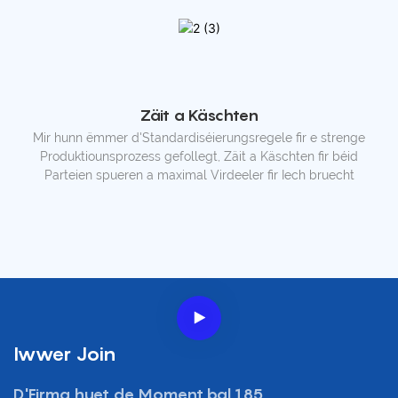
Zäit a Käschten
Mir hunn ëmmer d'Standardiséierungsregele fir e strenge
Produktiounsprozess gefollegt, Zäit a Käschten fir béid
Parteien spueren a maximal Virdeeler fir Iech bruecht
Iwwer Join
D'Firma huet de Moment bal 185