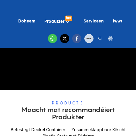
hot
Doheem
Serviceen
Iwwer Eis
Produtzer
PRODUCTS
Maacht mat recommandéiert
Produkter
Befestegt Deckel Container
Zesummeklappbare Këscht
Plastic Crate mat Dividers