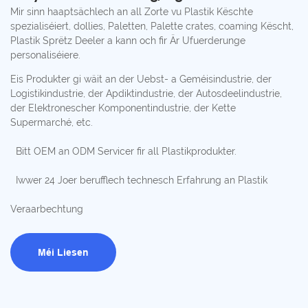
Mir sinn haaptsächlech an all Zorte vu Plastik Këschte
spezialiséiert, dollies, Paletten, Palette crates, coaming Këscht,
Plastik Sprëtz Deeler a kann och fir Är Ufuerderunge
personaliséiere.
Eis Produkter gi wäit an der Uebst- a Geméisindustrie, der
Logistikindustrie, der Apdiktindustrie, der Autosdeelindustrie,
der Elektronescher Komponentindustrie, der Kette
Supermarché, etc.
Bitt OEM an ODM Servicer fir all Plastikprodukter.
Iwwer 24 Joer berufflech technesch Erfahrung an Plastik
Veraarbechtung
Méi Liesen