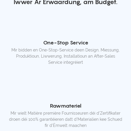
Iwwer Är Erwaardung, am Budget.
One-Stop Service
Mir bidden en One-Stop-Service deen Design, Miessung,
Produktioun, Liwwerung, Installatioun an After-Sales
Service integréiert
Rawmateriel
Mir wielt Matière première Fournisseuren déi d'Zertifikater
droen déi 100% garantéieren datt d'Materialien kee Schued
fir d'Ëmwelt maachen