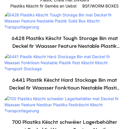
Plastiks Këscht fir Geméis an Uebst
BSF/WORM BOXES
6428 Plastiks Këscht Tough Storage Bin mat
Deckel fir Waasser Feature Nestable Plastik
Solid Box Këscht Transportlagerung
6441 Plastik Këscht Hard Stockage Bin mat
Deckel fir Waasser Fonktioun Nestable Plastik
Fest Këscht Këscht Transport Stockage
700 Plastiks Këscht schwéier Lagerbehälter