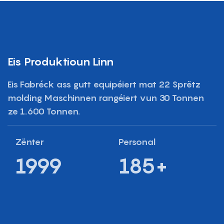
Eis Produktioun Linn
Eis Fabréck ass gutt equipéiert mat 22 Sprëtz
molding Maschinnen rangéiert vun 30 Tonnen
ze 1.600 Tonnen.
Zënter
Personal
1999
185+