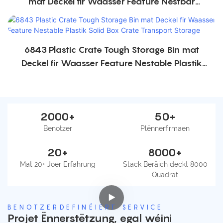
mat Deckel fir Waasser Feature Nestbar
Plastiks Festkëscht Këscht Transportlagerung
6843 Plastic Crate Tough Storage Bin mat
Deckel fir Waasser Feature Nestable Plastik
Solid Box Crate Transport Storage
2000+
50+
Benotzer
Plënnerfirmaen
20+
8000+
Mat 20+ Joer Erfahrung
Stack Beräich deckt 8000
Quadrat
BENOTZERDEFINÉIERT SERVICE
Projet Ënnerstëtzung, egal wéini