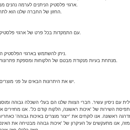
· ארגזי פלסטיק הניתנים לערמה נהנים ממוניטין טוב בעל תוחלת חיים ארוכה יותר ממוצרים אחרים.
· החזון של החברה שלנו הוא לתרום לבניית עולם טוב יותר כספק מוביל בתעשייה העולמית.
עם התמקדות בכל פרט של ארגזי פלסטיק הניתנים לערמה, אנו שואפים ליצור מוצרים באיכות גבוהה.
ניתן להשתמש בארגזי הפלסטיק הניתנים לערמה שלנו בתחומים מרובים של תעשיות מרובות.
עם התמקדות בלקוחות, JOIN מנתחת בעיות מנקודת מבטם של הלקוחות ומספקת פתרונות מקיפים, מקצועיים ומעולים.
לארגזי הפלסטיק הניתנים לערמה של JOIN יש את היתרונות הבאים על פני מוצרים דומים אחרים.
לאחר שנים של פיתוח, ל-JOIN חוזק כלכלי חזק וזוכה לאמינות גבוהה בתעשייה.