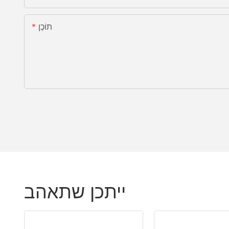
תוֹכֶן
ייתכן שתאהב