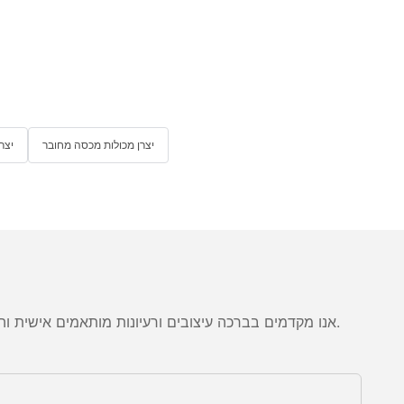
יצרן מכולות מכסה מחובר
יצר
אנו מקדמים בברכה עיצובים ורעיונות מותאמים אישית והוא מסוגל לספק את הדרישות הספציפיות. לקבלת מידע נוסף, בקר באתר האינטרנט או פנה אלינו ישירות עם שאלות או פניות.