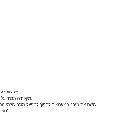
עם התמקדות גדולה בפיתוח כישרונות, ל-JOIN יש צוותי עילית עם ניסיון עשיר. חברי הצוות שלנו הם בעלי השכלה גבוהה ומוסמכים מאוד.
JOIN מקפידה תמיד על תפיסת השירות של 'איכות ראשונה, הלקוח קודם כל'. אנו מחזירים את החברה עם מוצרים איכותיים ושירותים מתחשבים.
חוץ מזה, אנו מתעקשים על העיקרון של 'איכות גבוהה מבטיחה את האינטרסים של הצרכנים ויושר מגן על האינטרסים של השותפים'.