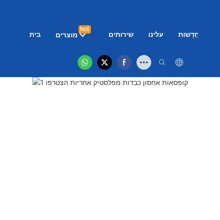
hot
ם
חֲדָשׁוֹת
עלינו
שירותים
בית
מוצרים