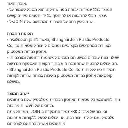
אובדן האור.
· המוצר כולל עמידות גבוהה בפני שחיקה. הוא מסוגל לשמור על
עצמו מבלי להתעוות או להיחטף על ידי חפצים פיזיים קשים.
· ל-JOIN יש מוניטין רחב על השירות המתחשב שלה.
תכונות החברה
· באשר לחוזק הטכנולוגיה, Shanghai Join Plastic Products
Co,.ltd מצוידת במהנדסים מקצועיים ומנוסים לייצור קופסאות
אחסון כבדות מפלסטיק.
· יש לנו צוות עובדים גמיש. הם מוכנים למשימות דחופות ומורכבות.
הם יכולים להבטיח שההזמנה היא בתוך תקופת האספקה ​​הנדרשת.
· Shanghai Join Plastic Products Co,.ltd תמיד תציע ללקוחות
קופסאות אחסון כבדות מפלסטיק באיכות גבוהה ושירות לקוחות
מושלם.
יישום המוצר
ניתן להשתמש בקופסאות האחסון הכבדות מפלסטיק שלנו בתחומים
מרובים של תעשיות מרובות.
מאז הקמתה, JOIN תמיד התמקדה ב-R&D ובייצור של ארגז
פלסטיק. עם יכולת ייצור רבה, אנו יכולים לספק ללקוחות פתרונות
מותאמים אישית בהתאם לצרכיהם.