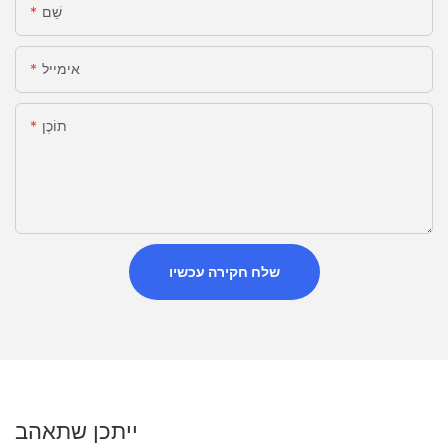
שֵׁם
אימייל
תוֹכֶן
שלח חקירה עכשיו
ייתכן שתאהב