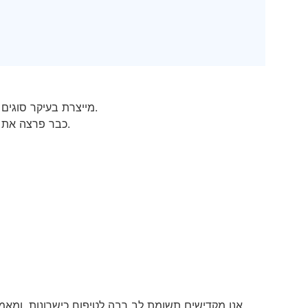
· Shanghai Join Plastic Products Co,. Ltd מייצרת בעיקר סוגים שונים של ארגז פלסטיק עם חוצצים כדי לענות על הצרכים השונים של הלקוחות.
· Shanghai Join Plastic Products Co. Ltd כבר פרצה את המחסום הטכני לסחר ועשתה התקדמות רבה בתחום ארגז פלסטיק עם חוצצים.
אנו מקדישים תשומת לב רבה לטיפוח כישרונות, ומאמינ