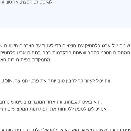
לוגיסטית, הפצה, אחסון, עי
· JOIN מתמקדת בפיתוח רוח הארגון המספקת שירות ברמה גבוהה. קבל מידע נוסף!
להלן ארגז הפלסטיק עם פרטי המחיצות שהוצגו לכם על ידי JOIN. וזה יכול לעזור לך להבין טוב יותר את פרטי המוצר.
ארגז הפלסטיק עם חוצצים המיוצר על ידי JOIN הוא באיכות גבוהה. וזה אחד המוצרים בשימוש נרחב בתעשייה.
אנו יכולים לספק ללקוחות את הפתרונות המקצועיים והיעילים ביותר בהתבסס על תוצאות מחקרי שוק וצרכי ​​הלקוח.
ים בתוקף שצוות מקצועי הוא האוצר למפעל שלנו. כך בנינו צוות עיל