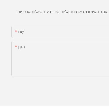
שֵׁם
תוֹכֶן