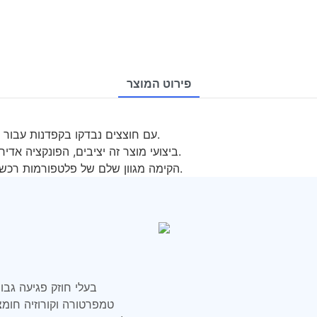
פירוט המוצר
· כל חומרי הגלם של ארגז פלסטיק JOIN עם חוצצים נבדקו בקפדנות עבור הרכוש והבטיחות.
· ביצועי מוצר זה יציבים, הפונקציה אדירה. המאפיין שאין דומה לו השיג את הלקוח בשבחים רבים.
· Shanghai Join Plastic Products Co,.ltd הקימה מגוון שלם של פלטפורמות רכש רב-ערוציות.
טמפרטורה וקורוזיה חומ