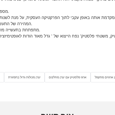
JOIN מספקת שירותים מקצועיים, מגוונים ובינלאומיים ללקוחות.
המהירה של התעשייה ולממש את ההתקדמות המשותפת של מפעלים וחברה.
הוקמה ב-JOIN מתפתחת בתעשייה מזה שנים ובנתה מערכת ניהול מדעית שלמה.
ק, משטחי פלסטיק' נפח הייצוא של ' גדל מאוד הודות לאופטימיזציה
ן ארגזים מתקפל
ארגז פלסטיק עם יצרן מחלקים
יצרן מכולות גדול בתפזורת