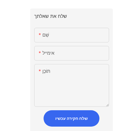
שלח את שאלתך
שֵׁם
אימייל
תוֹכֶן
שלח חקירה עכשיו