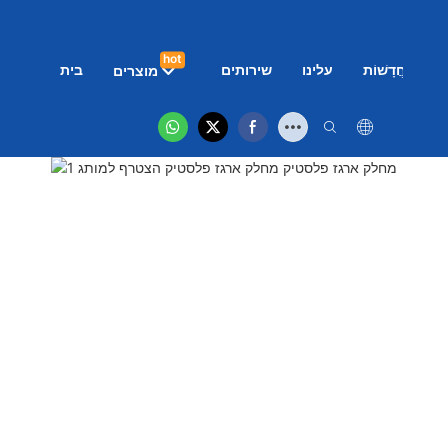
hot
ם
חֲדָשׁוֹת
עלינו
שירותים
בית
מוצרים