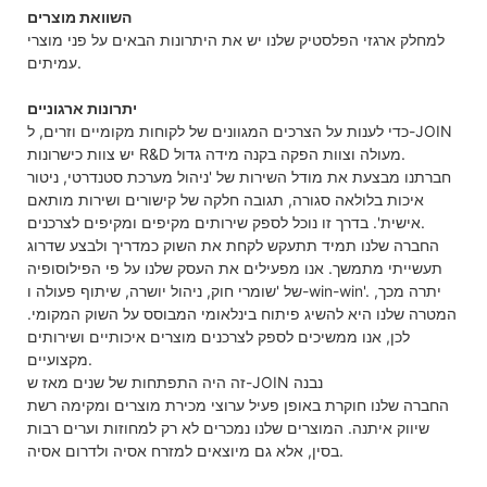
השוואת מוצרים
למחלק ארגזי הפלסטיק שלנו יש את היתרונות הבאים על פני מוצרי
עמיתים.
יתרונות ארגוניים
כדי לענות על הצרכים המגוונים של לקוחות מקומיים וזרים, ל-JOIN
יש צוות כישרונות R&D מעולה וצוות הפקה בקנה מידה גדול.
חברתנו מבצעת את מודל השירות של 'ניהול מערכת סטנדרטי, ניטור
איכות בלולאה סגורה, תגובה חלקה של קישורים ושירות מותאם
אישית'. בדרך זו נוכל לספק שירותים מקיפים ומקיפים לצרכנים.
החברה שלנו תמיד תתעקש לקחת את השוק כמדריך ולבצע שדרוג
תעשייתי מתמשך. אנו מפעילים את העסק שלנו על פי הפילוסופיה
של 'שומרי חוק, ניהול יושרה, שיתוף פעולה ו-win-win'. יתרה מכך,
המטרה שלנו היא להשיג פיתוח בינלאומי המבוסס על השוק המקומי.
לכן, אנו ממשיכים לספק לצרכנים מוצרים איכותיים ושירותים
מקצועיים.
זה היה התפתחות של שנים מאז ש-JOIN נבנה
החברה שלנו חוקרת באופן פעיל ערוצי מכירת מוצרים ומקימה רשת
שיווק איתנה. המוצרים שלנו נמכרים לא רק למחוזות וערים רבות
בסין, אלא גם מיוצאים למזרח אסיה ולדרום אסיה.