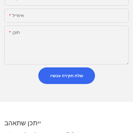
אימייל
תוֹכֶן
שלח חקירה עכשיו
ייתכן שתאהב