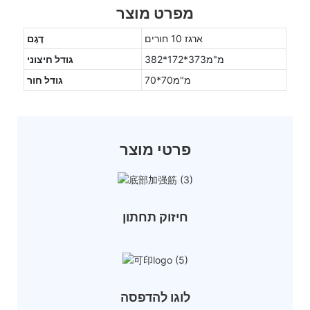
מפרט מוצר
ארגז 10 חורים
דֶגֶם
מ"מ373*172*382
גודל חיצוני
מ"מ70*70
גודל חור
פרטי מוצר
חיזוק תחתון
לוגו להדפסה