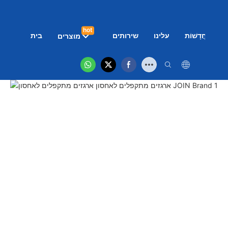
hot
ם
חֲדָשׁוֹת
עלינו
שירותים
בית
מוצרים