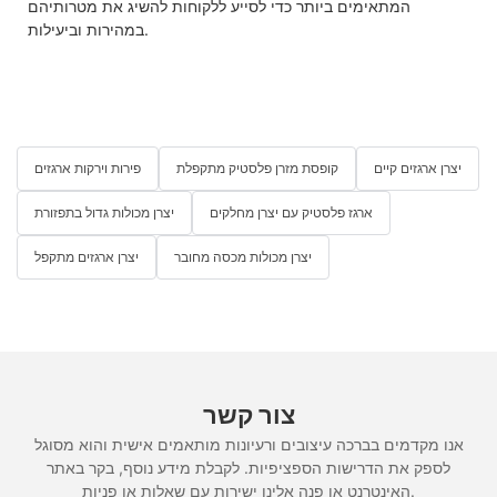
המתאימים ביותר כדי לסייע ללקוחות להשיג את מטרותיהם
במהירות וביעילות.
יצרן ארגזים קיים
קופסת מזרן פלסטיק מתקפלת
פירות וירקות ארגזים
ארגז פלסטיק עם יצרן מחלקים
יצרן מכולות גדול בתפזורת
יצרן מכולות מכסה מחובר
יצרן ארגזים מתקפל
צור קשר
אנו מקדמים בברכה עיצובים ורעיונות מותאמים אישית והוא מסוגל
לספק את הדרישות הספציפיות. לקבלת מידע נוסף, בקר באתר
האינטרנט או פנה אלינו ישירות עם שאלות או פניות.