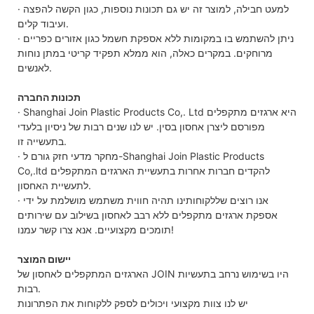
· למעט חבילה, למוצר זה יש גם תכונות נוספות, כגון הקשה להפצה
ועיבוד קלים.
· ניתן להשתמש בו במקומות ללא אספקת חשמל כגון אזורים כפריים
מרוחקים. במקרים כאלה, הוא ממלא תפקיד קריטי במתן נוחות
לאנשים.
תכונות החברה
· Shanghai Join Plastic Products Co,. Ltd היא ארגזים מתקפלים
מפורסם ליצרן אחסון בסין. יש לנו שנים רבות של ניסיון בלעדי
בתעשייה זו.
· מחקר מדעי חזק גורם ל-Shanghai Join Plastic Products
Co,.ltd להקדים חברות אחרות בתעשיית הארגזים המתקפלים
לתעשיית האחסון.
· אנו רוצים שללקוחותינו תהיה חווית משתמש מושלמת על ידי
אספקת ארגזים מתקפלים ללא רבב לאחסון בשילוב עם שירותים
תומכים מקצועיים. אנא צרו קשר עמנו!
יישום המוצר
הארגזים המתקפלים לאחסון של JOIN היו בשימוש נרחב בתעשיות
רבות.
יש לנו צוות מקצועי ויכולים לספק ללקוחות את הפתרונות