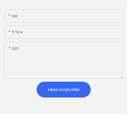
שֵׁם
אימייל
תוֹכֶן
שלח חקירה עכשיו