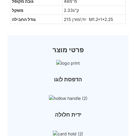
מ"מ48
גובה מקופל
ק"ג2.33
מִשׁקָל
215 יח'\מזרן M1.2*1*2.25
גודל החבילה
פרטי מוצר
הדפסת לוגו
ידית חלולה