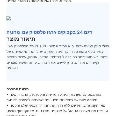
מוצר זה צבר נאמנות למותג במהלך השנים.
דגם 24 בקבוקים ארגז פלסטיק עם מְחוּגָה
תיאור מוצר
סל הפלסטיק עשוי PE ו-PP בעלי חוזק פגיעה גבוה. הוא עמיד וגמיש,
עמיד בפני טמפרטורה וקורוזיה חומצית. יש לו את המאפיינים של
רשת. בשימוש נרחב בהובלה לוגיסטית, הפצה, אחסון, עיבוד תפוצה
וקישורים אחרים, ניתן ליישם את הצורך באריזה ושינוע מוצרים
נושמים
תכונת החברה
• בהתבסס על מערכת הניהול המדעית והקפדנית, החברה שלנו
טיפחה צוות של כישרונות מצטיינים שמעזים להיאבק ולאתגר.
• מאז הקמתה ב, חידשנו ללא הרף את המודל העסקי שלנו והקמנו
ושיפרנו את מערכת הניהול של ארגונים מודרניים. אז סוף סוף מצאנו