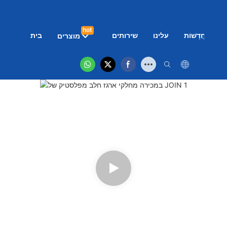
hot
ם
חֲדָשׁוֹת
עלינו
שירותים
בית
מוצרים