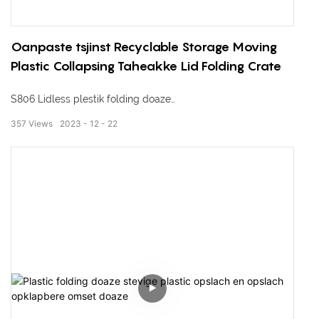
Oanpaste tsjinst Recyclable Storage Moving
Plastic Collapsing Taheakke Lid Folding Crate
S806 Lidless plestik folding doaze
357
Views
2023
12
22
Eksterne ôfmjittings: 650 * 435 * 210mm
Ynterne ôfmjittings: 610 * 400 * 195mm