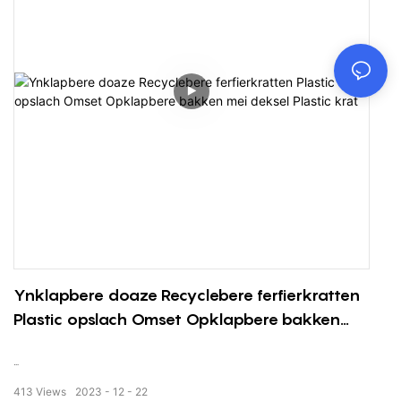
Ynklapbere doaze Recyclebere ferfierkratten
Plastic opslach Omset Opklapbere bakken
mei deksel Plastic krat
530-295 folding Box
413
Views
2023
12
22