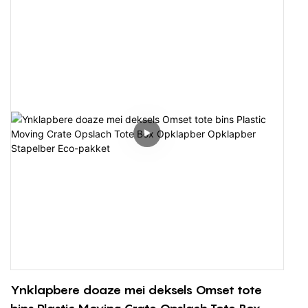
Ynterne ôfmjittings: 400 * 290 * 195 mm
Ynklapbere doaze mei deksels Omset tote