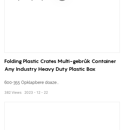
Folding Plastic Crates Multi-gebrûk Container
Any Industry Heavy Duty Plastic Box
600-355 Opklapbere doaze
382
Views
2023
12
22
Eksterne ôfmjittings: 600 * 400 * 355 mm
Ynterne ôfmjittings: 560 * 360 * 330 mm