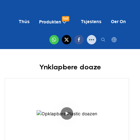
hot
Thús
Tsjestens
Oer On
Ni
Produkten
Ynklapbere doaze