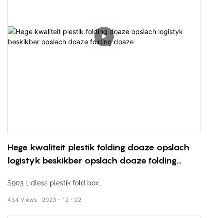
Hege kwaliteit plestik folding doaze opslach
logistyk beskikber opslach doaze folding
doaze
S903 Lidless plestik fold box
434
Views
2023
12
22
Eksterne ôfmjittings: 435 * 325 * 210mm