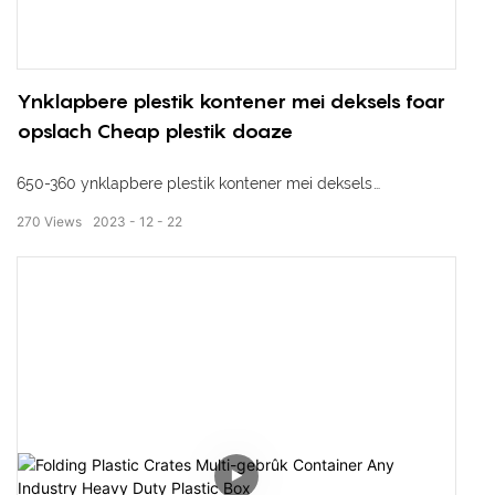
Ynklapbere plestik kontener mei deksels foar
opslach Cheap plestik doaze
650-360 ynklapbere plestik kontener mei deksels
270
Views
2023
12
22
Eksterne ôfmjittings: 650 * 440 * 360 mm
Ynterne diminsjes: 610 * 400 * 330 mm