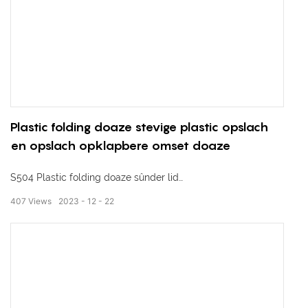
Plastic folding doaze stevige plastic opslach
en opslach opklapbere omset doaze
S504 Plastic folding doaze sûnder lid
407
Views
2023
12
22
Eksterne ôfmjittings: 550 * 365 * 210 mm
Ynterne ôfmjittings: 515*330*195mm