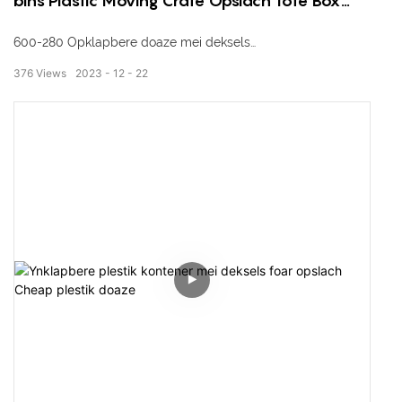
bins Plastic Moving Crate Opslach Tote Box
Opklapber Opklapber Stapelber Eco-pakket
600-280 Opklapbere doaze mei deksels
376
Views
2023
12
22
Eksterne ôfmjittings: 600 * 400 * 280mm
Ynterne ôfmjittings: 560 * 360 * 260 mm