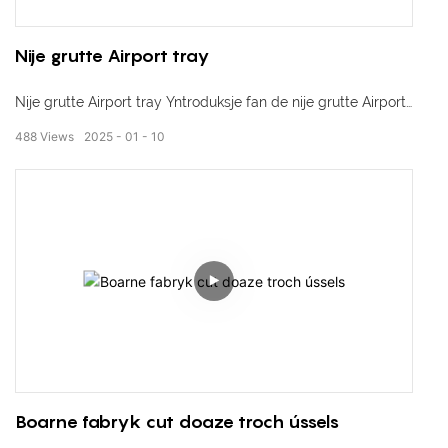
Nije grutte Airport tray
Nije grutte Airport tray Yntroduksje fan de nije grutte Airport
tray - ûntwurpen foar reizgers dy't nedich ekstra romte foar
488
Views
2025
01
10
harren besittings. Dizze gruttere lade biedt mear romte foar
laptops, tablets en persoanlike items, wêrtroch
feiligensscreenings in wyntsje meitsje. Sis ôfskie fan krappe
romten en hallo foar gemak mei de nije grutte Airport tray.
Upgrade jo reisûnderfining hjoed!
Boarne fabryk cut doaze troch ússels