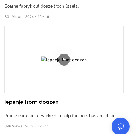
Boarne fabryk cut doaze troch ússels
331
Views
2024
12
19
Oanpast neffens klanteasken
elke grutte is ok
Iepenje front doazen
Produsearre en ferwurke mei help fan heechweardich en
highimpact resistant PP materiaal, dat is soere en
396
Views
2024
12
11
alkaliresistant Resistant foar oalje vlekken, net-fergiftich en