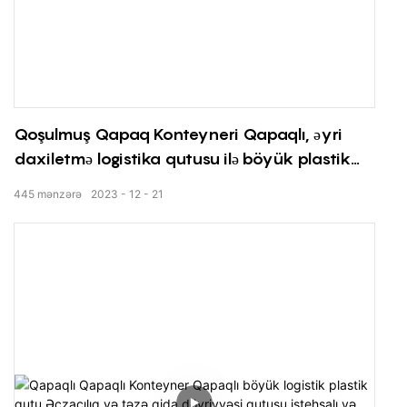
Qoşulmuş Qapaq Konteyneri Qapaqlı, əyri
daxiletmə logistika qutusu ilə böyük plastik
paylama dövriyyəsi qutusu
445
mənzərə
2023
12
21