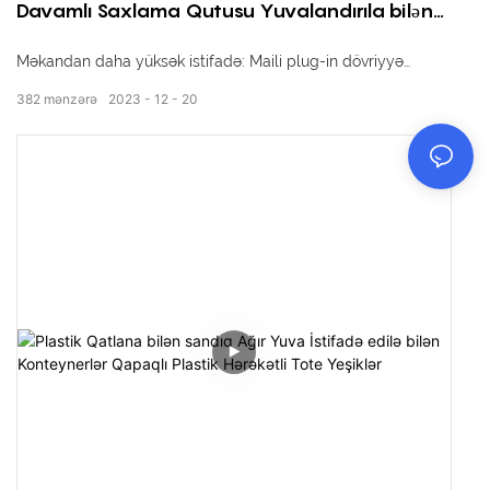
Davamlı Saxlama Qutusu Yuvalandırıla bilən
Sandıq Qapaqlı Qutusu
Məkandan daha yüksək istifadə: Maili plug-in dövriyyə
qutusunun dizaynı eyni məkanda daha çox malın
382
mənzərə
2023
12
20
yerləşdirilməsinə imkan verir. Qutunun meylli olması
səbəbindən sabitliyi qorumaqla qutular arasındakı boşluqları
azaltmaq, eyni məkanda daha çox mal yerləşdirməyə imkan
verir.
Asan yığma və idarə etmə: Qutunun əyri daxil edilməsi
sayəsində yığma və idarə etmək daha rahatdır. Asan yığmaq
üçün qutu birbaşa əyilə və digər qutulara daxil edilə bilər.
Eyni zamanda, qutu əyildiyi üçün idarə etmək daha çox
əmək qənaət edir, itələmək asanlaşır.
Daha yaxşı sabitlik: əyilməli daxiletmə dövriyyə qutusunun
dizaynı onu yığma zamanı daha sabit edir. Qutunun meylli
təbiətinə görə, alt hissədə dayaq nöqtələri var ki, bu da üst-
üstə yığılmış qutuları daha sabit və əyilməyə daha az meylli