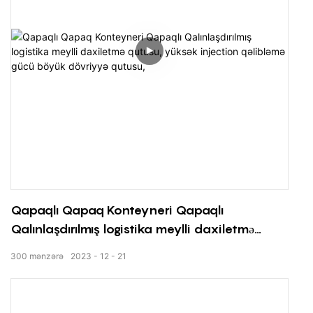
Qapaqlı Qapaq Konteyneri Qapaqlı
Qalınlaşdırılmış logistika meylli daxiletmə
qutusu, yüksək injection qəlibləmə gücü böyük
300
mənzərə
2023
12
21
dövriyyə qutusu,