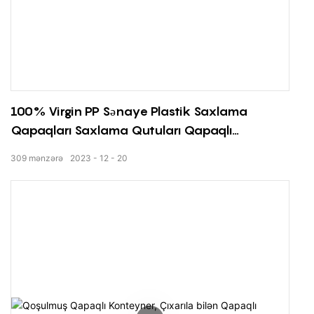
100% Virgin PP Sənaye Plastik Saxlama
Qapaqları Saxlama Qutuları Qapaqlı
Konteyner
309
mənzərə
2023
12
20