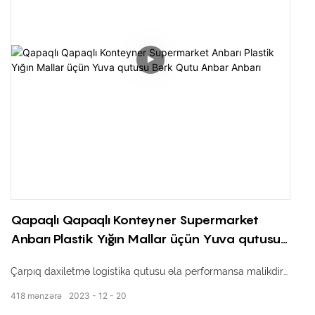
Qapaqlı Qapaqlı Konteyner Supermarket
Anbarı Plastik Yığın Mallar üçün Yuva qutusu
Bərk Qutu Anbar Anbarı
Çarpıq daxiletmə logistika qutusu əla performansa malikdir
və müxtəlif mühitlər üçün uyğundur. Hal-hazırda zəncir
418
mənzərə
2023
12
20
supermarketlərində, tütün, poçt, əczaçılıq, yüngül sənaye və