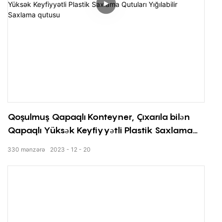
Qoşulmuş Qapaqlı Konteyner, Çıxarıla bilən
Qapaqlı Yüksək Keyfiyyətli Plastik Saxlama
Qutuları Yığılabilir Saxlama qutusu
330
mənzərə
2023
12
20