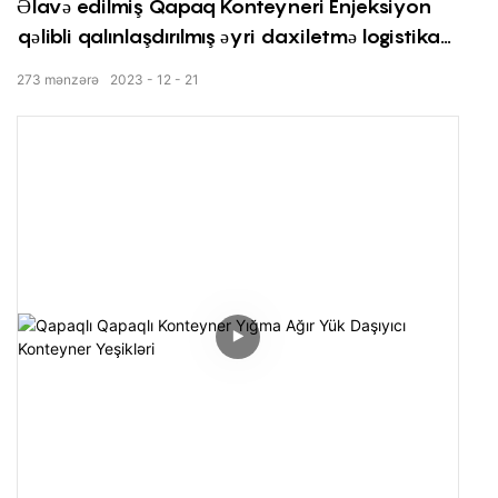
Əlavə edilmiş Qapaq Konteyneri Enjeksiyon
qəlibli qalınlaşdırılmış əyri daxiletmə logistika
qutusu plastik flip qapaq kvadrat qida
273
mənzərə
2023
12
21
saxlama köçürmə qutusu