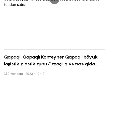
Qapaqlı Qapaqlı Konteyner Qapaqlı böyük
logistik plastik qutu Əczaçılıq və təzə qida
dövriyyəsi qutusu istehsalı və topdan satışı
350
mənzərə
2023
12
21