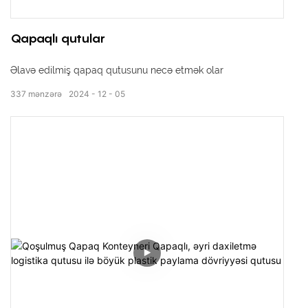
Qapaqlı qutular
Əlavə edilmiş qapaq qutusunu necə etmək olar
337
mənzərə
2024
12
05