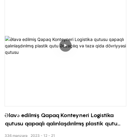
Əlavə edilmiş Qapaq Konteyneri Logistika
qutusu qapaqlı qalınlaşdırılmış plastik qutu
Əczaçılıq və təzə qida dövriyyəsi qutusu
336
mənzərə
2023
12
21