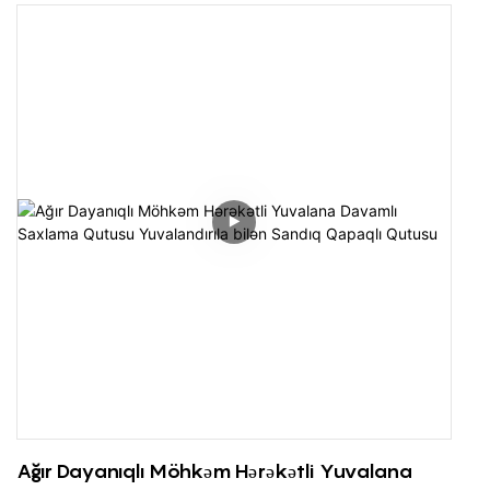
digər sənaye sahələrində geniş istifadə olunur, mal
dövriyyəsini rahat, səliqəli şəkildə yığılır və idarə olunması
asanlaşdırır. Maili daxiletmə logistika qutusu ağlabatan və
yüksək keyfiyyətli, xüsusilə güclü təsir müqaviməti ilə
hazırlanmışdır və dövriyyədə, nəqliyyatda, anbarda, emalda
və fabrik logistikasının digər əlaqələrində geniş istifadə edilə
bilər.
Fərqli istifadə tələblərinə uyğun olaraq, əyri daxiletmə
logistika qutusuna müxtəlif spesifikasiya növləri daxildir.
Konteyner boş olduqda, yığma yerinin 70%-nə qənaət
edərək yığına daxil edilə bilər. Xüsusilə boş qutular
yerləşdirildikdə və geri daşındıqda, bu, izi əhəmiyyətli
dərəcədə azalda bilər və idarəetmə xərclərinə qənaət edə
bilər.
Ağır Dayanıqlı Möhkəm Hərəkətli Yuvalana