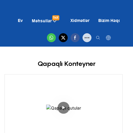
hot
Ev
Xidmətlər
Bizim Haqqımız
Məhsullar
Qapaqlı Konteyner