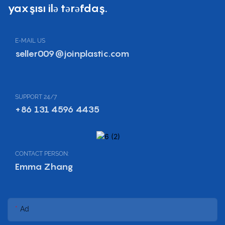
yaxşısı ilə tərəfdaş.
E-MAIL US
seller009@joinplastic.com
SUPPORT 24/7
+86 131 4596 4435
CONTACT PERSON:
Emma Zhang
Ad