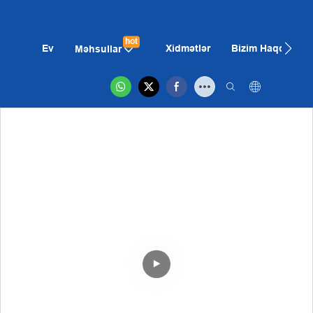
hot
Ev
Xidmətlər
Bizim Haqqımız
Məhsullar