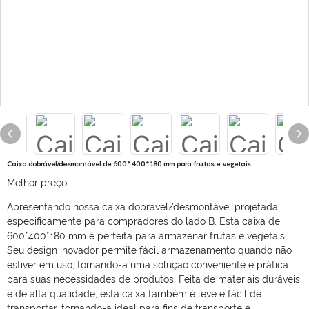
Caixa dobrável/desmontável de 600*400*180 mm para frutas e vegetais
Melhor preço
Apresentando nossa caixa dobrável/desmontável projetada
especificamente para compradores do lado B. Esta caixa de
600*400*180 mm é perfeita para armazenar frutas e vegetais.
Seu design inovador permite fácil armazenamento quando não
estiver em uso, tornando-a uma solução conveniente e prática
para suas necessidades de produtos. Feita de materiais duráveis
​​e de alta qualidade, esta caixa também é leve e fácil de
transportar, tornando-a ideal para fins de transporte e