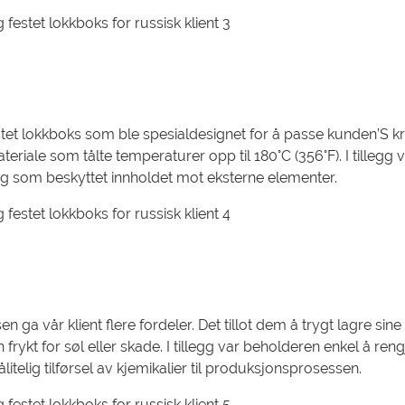
tet lokkboks som ble spesialdesignet for å passe kunden’S kr
eriale som tålte temperaturer opp til 180°C (356°F). I tillegg 
gling som beskyttet innholdet mot eksterne elementer.
a vår klient flere fordeler. Det tillot dem å trygt lagre sine
 frykt for søl eller skade. I tillegg var beholderen enkel å ren
itelig tilførsel av kjemikalier til produksjonsprosessen.