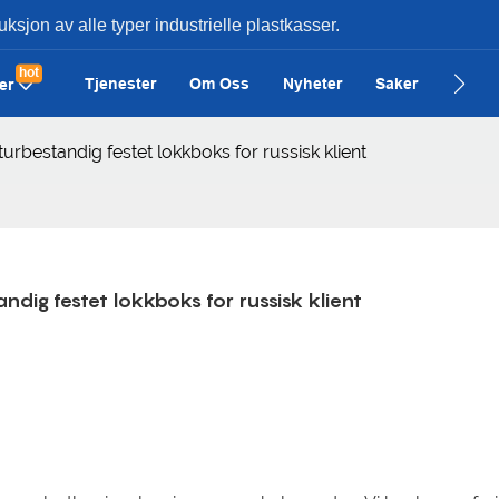
uksjon av alle typer industrielle plastkasser.
hot
Tjenester
Om Oss
Nyheter
Saker
Konta
er
urbestandig festet lokkboks for russisk klient
ndig festet lokkboks for russisk klient