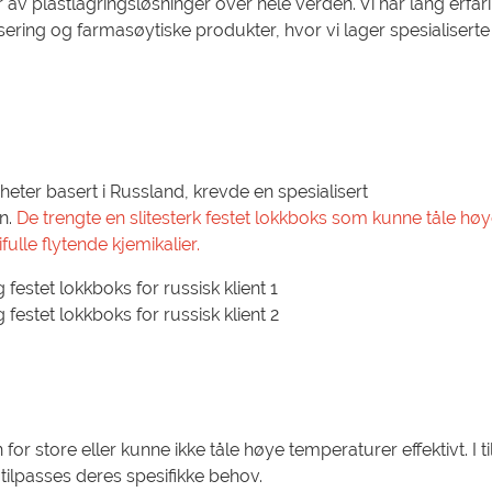
av plastlagringsløsninger over hele verden. Vi har lang erfari
ssering og farmasøytiske produkter, hvor vi lager spesialiserte
heter basert i Russland, krevde en spesialisert
n.
De trengte en slitesterk festet lokkboks som kunne tåle hø
ulle flytende kjemikalier.
r store eller kunne ikke tåle høye temperaturer effektivt. I ti
tilpasses deres spesifikke behov.