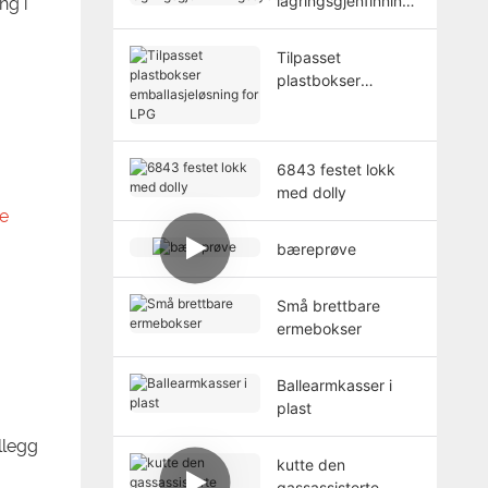
lagringsgjenfinnings
ng i
system
Tilpasset
plastbokser
emballasjeløsning
for LPG
6843 festet lokk
med dolly
ye
bæreprøve
Små brettbare
ermebokser
Ballearmkasser i
plast
llegg
kutte den
gassassisterte