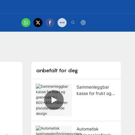
hot
kt Oss
Produktvideo
anbefalt for deg
Sammenleggbar
kasse for frukt og
grønnsaker -
600x400x180mm
plassbesparende
design
Automatisk