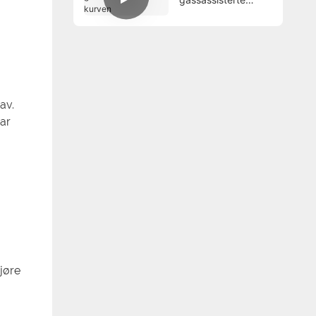
kurven
av.
var
gjøre