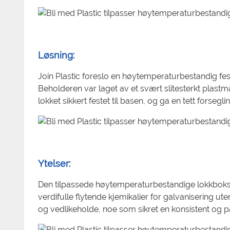
Løsning:
Join Plastic foreslo en høytemperaturbestandig fes
Beholderen var laget av et svært slitesterkt plastmat
lokket sikkert festet til basen, og ga en tett forse
Ytelser:
Den tilpassede høytemperaturbestandige lokkboksen g
verdifulle flytende kjemikalier for galvanisering uten
og vedlikeholde, noe som sikret en konsistent og pål