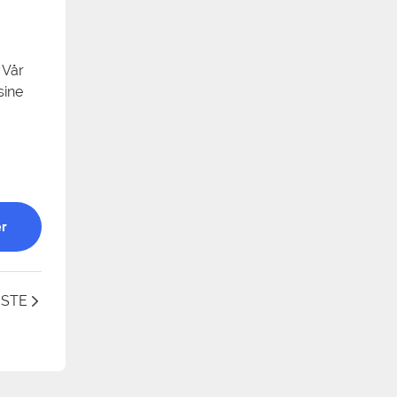
 Vår
sine
r
STE