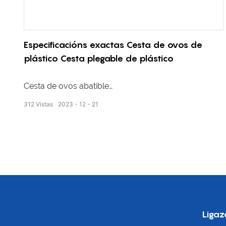
Especificacións exactas Cesta de ovos de
plástico Cesta plegable de plástico
Cesta de ovos abatible
312
Vistas
2023
12
21
Tamaño externo: 630*330*257 mm Tamaño interno:
605*305*237 mm Peso: 1,85 kg
Ligaz