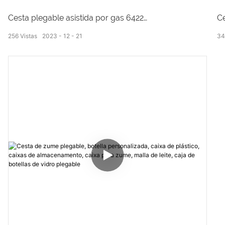
Cesta plegable de plástico asistida con gas
fresco
Cesta plegable asistida por gas 6422
Ce
256
Vistas
2023
12
21
3
T
Tamaño externo: 600*400*220 mm
3
Tamaño interno: 575 * 370 * 210 mm
Peso: 1,98 kg