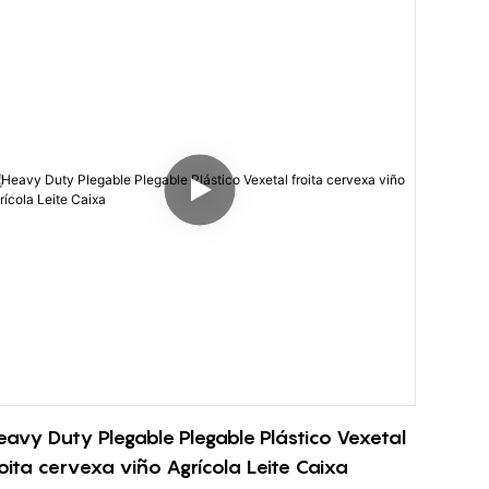
mensións internas: 560 * 360 * 240 mm
eavy Duty Plegable Plegable Plástico Vexetal
roita cervexa viño Agrícola Leite Caixa