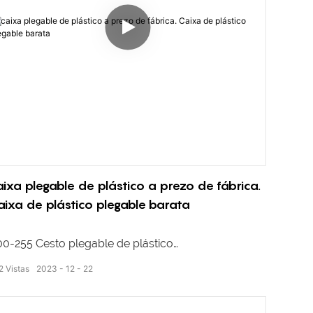
aixa plegable de plástico a prezo de fábrica.
aixa de plástico plegable barata
0-255 Cesto plegable de plástico
2
Vistas
2023
12
22
mensións externas: 600 * 400 * 255 mm