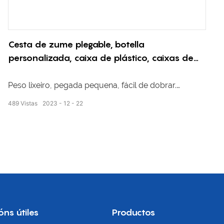
Cesta de zume plegable, botella
personalizada, caixa de plástico, caixas de
almacenamento, caixa para zume, malla de
leite, caja de botellas de vidro plegable
Peso lixeiro, pegada pequena, fácil de dobrar.
489
Vistas
2023
12
22
Cesta de zume abatible
Tamaño externo: 503 * 365 * 281 mm
Tamaño interno: 472 * 332 * 279 mm
óns útiles
Productos
Peso: 1,70 kg