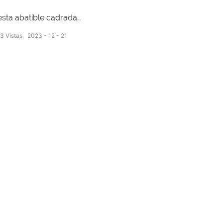
sta abatible cadrada
43
Vistas
2023
12
21
amaño externo: 359*359*359 mm Tamaño interno:
35*335*350 mm Peso: 1,52 kg