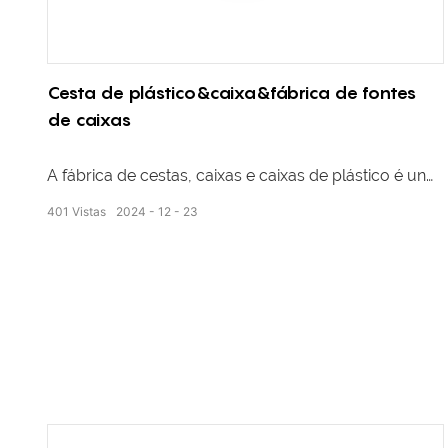
Cesta de plástico&caixa&fábrica de fontes
de caixas
A fábrica de cestas, caixas e caixas de plástico é un
provedor fiable de varias solucións de
401
Vistas
2024
12
23
almacenamento e transporte de plástico. A nosa
fábrica está equipada con maquinaria avanzada e
traballadores cualificados, garantindo produtos de
alta calidade que cumpran os estándares da
industria. Cunha ampla gama de opcións dispoñibles,
incluíndo diferentes tamaños, cores e deseños,
esforzámonos por satisfacer as diversas necesidades
dos nosos clientes. Ademais, estamos
comprometidos coa sustentabilidade e empregamos
materiais ecolóxicos no noso proceso de fabricación.