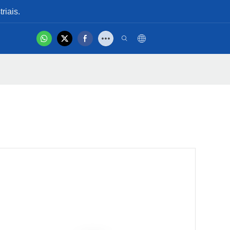
riais.
hot
tacton
Vídeo Do Produto