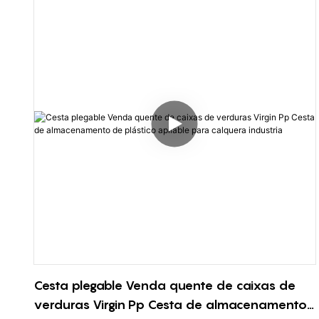
Póñase en contacto connosco hoxe para obter máis
información sobre os nosos produtos e como
podemos axudarche coas túas necesidades de
almacenamento de plástico.
Cesta plegable Venda quente de caixas de
verduras Virgin Pp Cesta de almacenamento