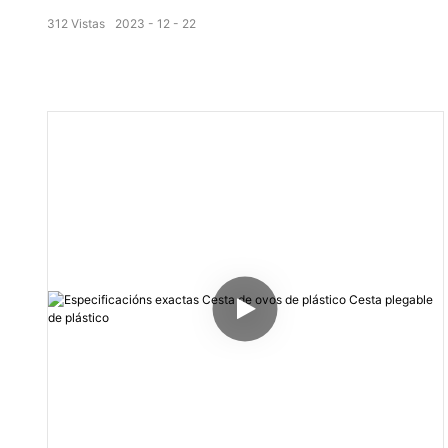
de plástico apilable para calquera industria
312
Vistas
2023
12
22