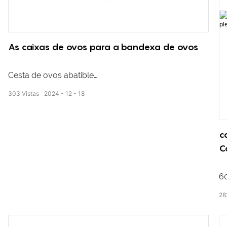
As caixas de ovos para a bandexa de ovos
Cesta de ovos abatible
303
Vistas
2024
12
18
Tamaño externo: 630 * 330 * 257 mm
c
C
Tamaño interno: 605 * 305 * 237 mm
60
Peso: 1,85 kg
28
Di