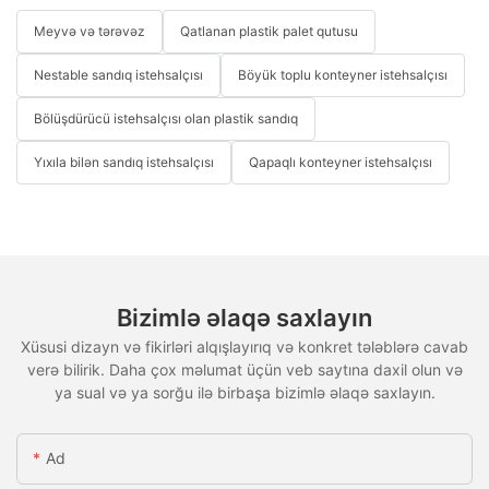
Meyvə və tərəvəz
Qatlanan plastik palet qutusu
Nestable sandıq istehsalçısı
Böyük toplu konteyner istehsalçısı
Bölüşdürücü istehsalçısı olan plastik sandıq
Yıxıla bilən sandıq istehsalçısı
Qapaqlı konteyner istehsalçısı
Bizimlə əlaqə saxlayın
Xüsusi dizayn və fikirləri alqışlayırıq və konkret tələblərə cavab
verə bilirik. Daha çox məlumat üçün veb saytına daxil olun və
ya sual və ya sorğu ilə birbaşa bizimlə əlaqə saxlayın.
Ad