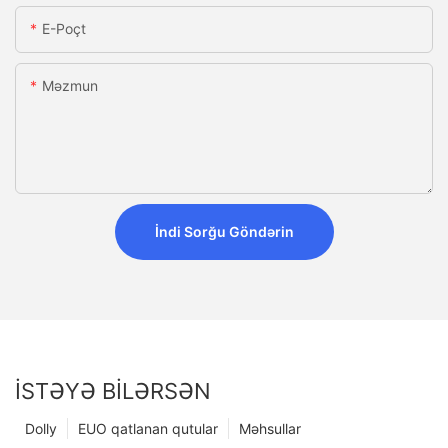
E-Poçt
Məzmun
İndi Sorğu Göndərin
İSTƏYƏ BILƏRSƏN
Dolly
EUO qatlanan qutular
Məhsullar