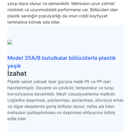
yaxşı idarə olunur və səmərəlidir. Məhsulun uzun xidmət
müddəti və uzunmüddətli performansı var. Bölücüləri olan
plastik sandığın populyarlığı da onun ciddi keyfiyyət
təminatına kömək edə bilər.
Model 35A/B butulkalar bölücülərlə plastik
yeşik
İzahat
Plastik səbət yüksək təsir gücünə malik PE və PP-dən
hazırlanmışdır. Davamlı və çevikdir, temperatur və turşu
korroziyasına davamlıdır. Mesh xüsusiyyətlərinə malikdir.
Logistika daşınması, paylanması, saxlanması, dövriyyə emalı
və digər əlaqələrdə geniş istifadə olunur, nəfəs ala bilən
məhsulun qablaşdırılması və daşınması ehtiyacına tətbiq
edilə bilər.