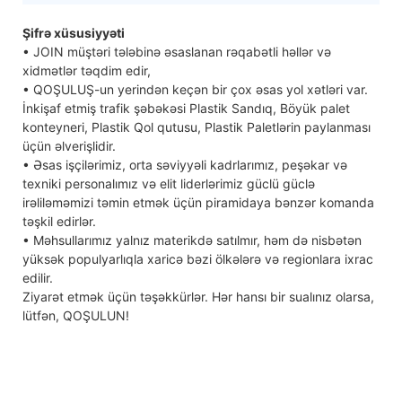
Şifrə xüsusiyyəti
• JOIN müştəri tələbinə əsaslanan rəqabətli həllər və
xidmətlər təqdim edir,
• QOŞULUŞ-un yerindən keçən bir çox əsas yol xətləri var.
İnkişaf etmiş trafik şəbəkəsi Plastik Sandıq, Böyük palet
konteyneri, Plastik Qol qutusu, Plastik Paletlərin paylanması
üçün əlverişlidir.
• Əsas işçilərimiz, orta səviyyəli kadrlarımız, peşəkar və
texniki personalımız və elit liderlərimiz güclü güclə
irəliləməmizi təmin etmək üçün piramidaya bənzər komanda
təşkil edirlər.
• Məhsullarımız yalnız materikdə satılmır, həm də nisbətən
yüksək populyarlıqla xaricə bəzi ölkələrə və regionlara ixrac
edilir.
Ziyarət etmək üçün təşəkkürlər. Hər hansı bir sualınız olarsa,
lütfən, QOŞULUN!