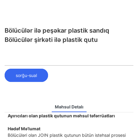
Bölücülər ilə peşəkar plastik sandıq
Bölücülər şirkəti ilə plastik qutu
sorğu-sual
Məhsul Detalı
Ayırıcıları olan plastik qutunun məhsul təfərrüatları
Hədəf Mə'lumat
Bölücüləri olan JOIN plastik qutunun bütün istehsal prosesi