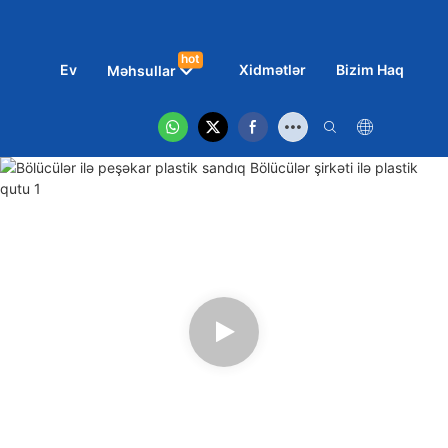
hot
Ev
Xidmətlər
Bizim Haqqımız
Məhsullar