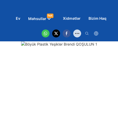
hot
Ev
Xidmətlər
Bizim Haqqımız
Məhsullar