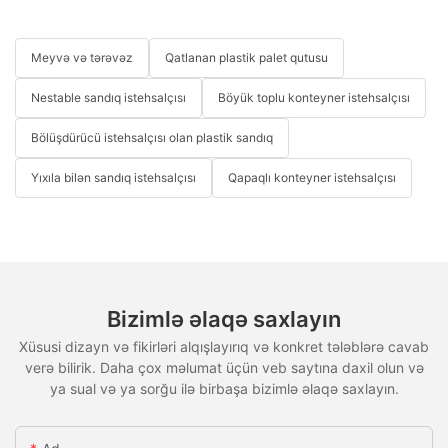
Meyvə və tərəvəz
Qatlanan plastik palet qutusu
Nestable sandıq istehsalçısı
Böyük toplu konteyner istehsalçısı
Bölüşdürücü istehsalçısı olan plastik sandıq
Yıxıla bilən sandıq istehsalçısı
Qapaqlı konteyner istehsalçısı
Bizimlə əlaqə saxlayın
Xüsusi dizayn və fikirləri alqışlayırıq və konkret tələblərə cavab
verə bilirik. Daha çox məlumat üçün veb saytına daxil olun və
ya sual və ya sorğu ilə birbaşa bizimlə əlaqə saxlayın.