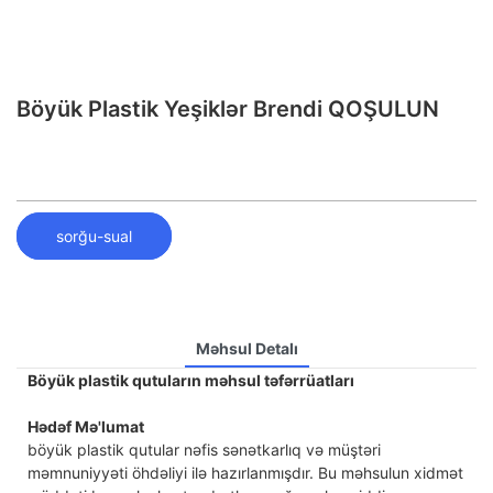
Böyük Plastik Yeşiklər Brendi QOŞULUN
sorğu-sual
Məhsul Detalı
Böyük plastik qutuların məhsul təfərrüatları
Hədəf Mə'lumat
böyük plastik qutular nəfis sənətkarlıq və müştəri
məmnuniyyəti öhdəliyi ilə hazırlanmışdır. Bu məhsulun xidmət