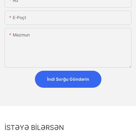
Ad
E-Poçt
Məzmun
İndi Sorğu Göndərin
İSTƏYƏ BILƏRSƏN