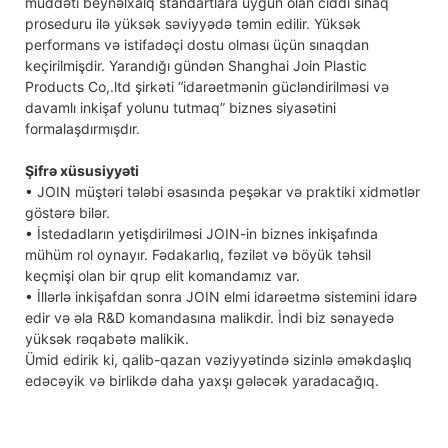
müddəti beynəlxalq standartlara uyğun olan ciddi sınaq
proseduru ilə yüksək səviyyədə təmin edilir. Yüksək
performans və istifadəçi dostu olması üçün sınaqdan
keçirilmişdir. Yarandığı gündən Shanghai Join Plastic
Products Co,.ltd şirkəti “idarəetmənin gücləndirilməsi və
davamlı inkişaf yolunu tutmaq” biznes siyasətini
formalaşdırmışdır.
Şifrə xüsusiyyəti
• JOIN müştəri tələbi əsasında peşəkar və praktiki xidmətlər
göstərə bilər.
• İstedadların yetişdirilməsi JOIN-in biznes inkişafında
mühüm rol oynayır. Fədakarlıq, fəzilət və böyük təhsil
keçmişi olan bir qrup elit komandamız var.
• İllərlə inkişafdan sonra JOIN elmi idarəetmə sistemini idarə
edir və əla R&D komandasına malikdir. İndi biz sənayedə
yüksək rəqabətə malikik.
Ümid edirik ki, qalib-qazan vəziyyətində sizinlə əməkdaşlıq
edəcəyik və birlikdə daha yaxşı gələcək yaradacağıq.