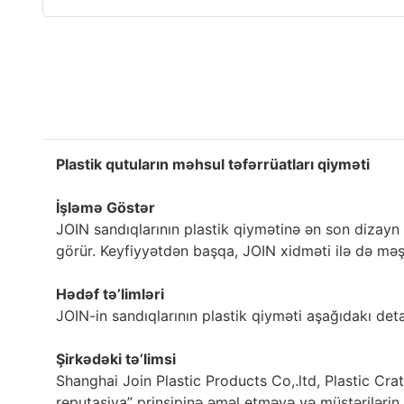
Plastik qutuların məhsul təfərrüatları qiyməti
İşləmə Göstər
JOIN sandıqlarının plastik qiymətinə ən son dizayn
görür. Keyfiyyətdən başqa, JOIN xidməti ilə də məş
Hədəf tə’limləri
JOIN-in sandıqlarının plastik qiyməti aşağıdakı detal
Şirkədəki tə’limsi
Shanghai Join Plastic Products Co,.ltd, Plastic Crat
reputasiya” prinsipinə əməl etməyə və müştərilərin