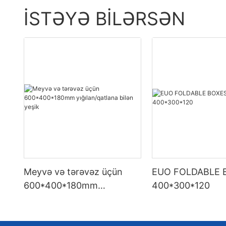
İSTƏYƏ BILƏRSƏN
Meyvə və tərəvəz üçün
EUO FOLDABLE 
600*400*180mm
400*300*120
yığılan/qatlana bilən yeşik