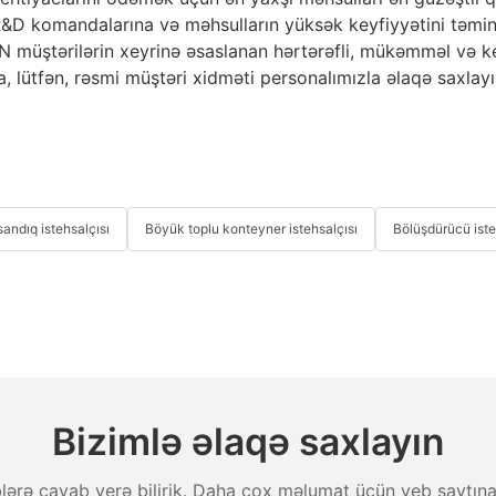
D komandalarına və məhsulların yüksək keyfiyyətini təmin e
OIN müştərilərin xeyrinə əsaslanan hərtərəfli, mükəmməl və ke
, lütfən, rəsmi müştəri xidməti personalımızla əlaqə saxlayı
andıq istehsalçısı
Böyük toplu konteyner istehsalçısı
Bölüşdürücü iste
Bizimlə əlaqə saxlayın
ləblərə cavab verə bilirik. Daha çox məlumat üçün veb saytına