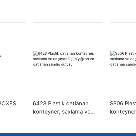
BOXES
6428 Plastik qatlanan
S806 Plast
konteyner, saxlama və
konteyner
daşımaq üçün yığılan və
daşımaq ü
qatlanan sandıq qutusu
qatlanan 