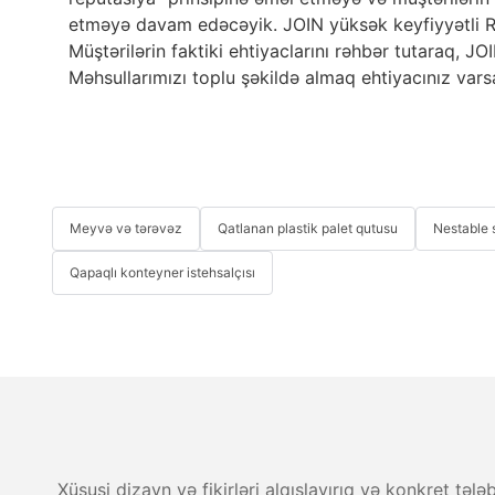
etməyə davam edəcəyik. JOIN yüksək keyfiyyətli R&
Müştərilərin faktiki ehtiyaclarını rəhbər tutaraq, J
Məhsullarımızı toplu şəkildə almaq ehtiyacınız varsa
Meyvə və tərəvəz
Qatlanan plastik palet qutusu
Nestable s
Qapaqlı konteyner istehsalçısı
Xüsusi dizayn və fikirləri alqışlayırıq və konkret tə