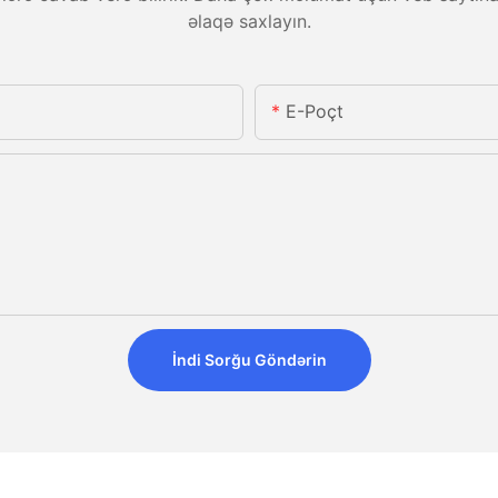
əlaqə saxlayın.
E-Poçt
İndi Sorğu Göndərin