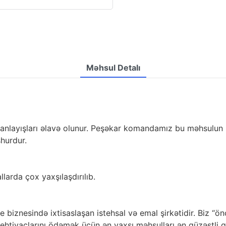
Məhsul Detalı
 anlayışları əlavə olunur. Peşəkar komandamız bu məhsulun ke
hurdur.
larda çox yaxşılaşdırılıb.
e biznesində ixtisaslaşan istehsal və emal şirkətidir. Biz “ön
 ehtiyaclarını ödəmək üçün ən yaxşı məhsulları ən güzəştli