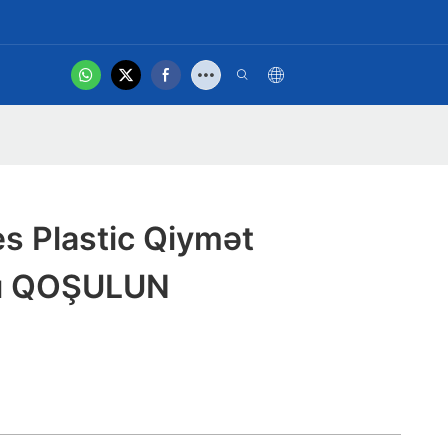
hot
Bağlan
Məhsul Videosu
s Plastic Qiymət
sı QOŞULUN