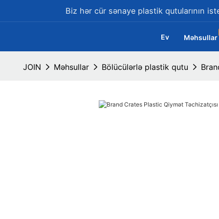
Biz hər cür sənaye plastik qutularının ist
Ev
Məhsullar
JOIN
Məhsullar
Bölücülərlə plastik qutu
Bran