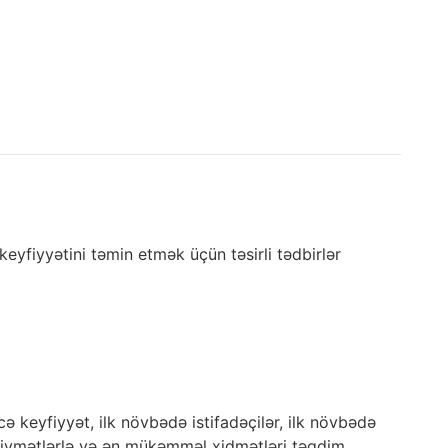
yfiyyətini təmin etmək üçün təsirli tədbirlər
cə keyfiyyət, ilk növbədə istifadəçilər, ilk növbədə
 qiymətlərlə və ən mükəmməl xidmətləri təqdim