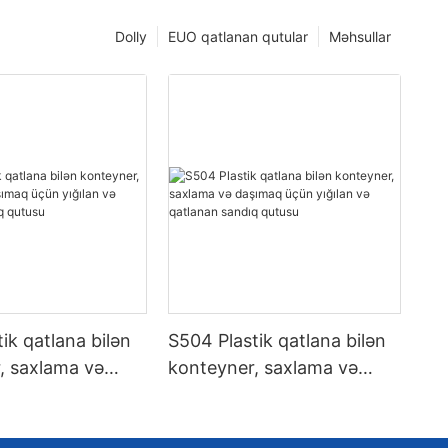
Dolly
EUO qatlanan qutular
Məhsullar
ik qatlana bilən
S504 Plastik qatlana bilən
, saxlama və
konteyner, saxlama və
çün yığılan və
daşımaq üçün yığılan və
sandıq qutusu
qatlanan sandıq qutusu