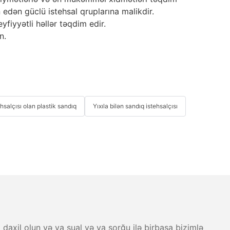
dən güclü istehsal qruplarına malikdir.
yfiyyətli həllər təqdim edir.
n.
hsalçısı olan plastik sandıq
Yıxıla bilən sandıq istehsalçısı
 daxil olun və ya sual və ya sorğu ilə birbaşa bizimlə