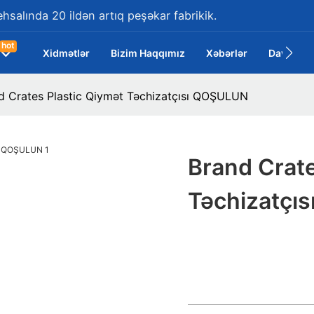
ehsalında 20 ildən artıq peşəkar fabrikik.
hot
Xidmətlər
Bizim Haqqımız
Xəbərlər
Davalar
d Crates Plastic Qiymət Təchizatçısı QOŞULUN
Brand Crate
Təchizatçı