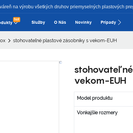
váreň na výrobu všetkých druhov priemyselných plastových pre
hot
Služby
O Nás
Novinky
Prípady
Kon
odukty
box
stohovateľné plastové zásobníky s vekom-EUH
stohovateľné
vekom-EUH
Model produktu
Vonkajšie rozmery