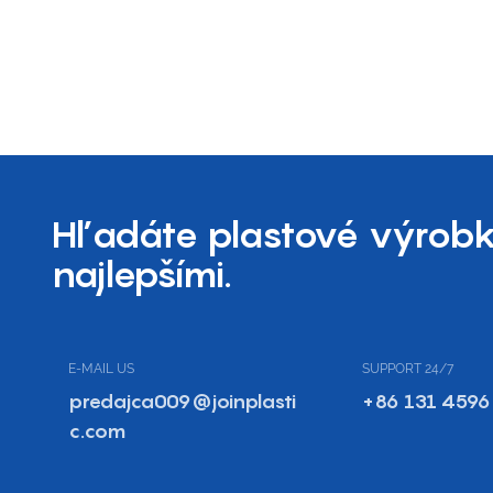
Hľadáte plastové výrobk
najlepšími.
E-MAIL US
SUPPORT 24/7
predajca009@joinplasti
+86 131 4596
c.com