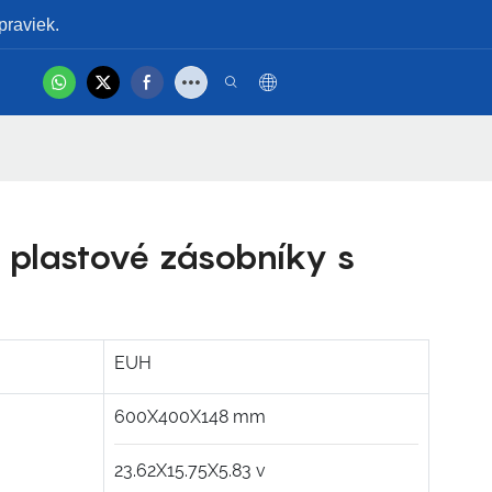
praviek.
hot
taktujte Nás
Produktové Video
 plastové zásobníky s
EUH
600X400X148
mm
23.62X15.75X5.83
v