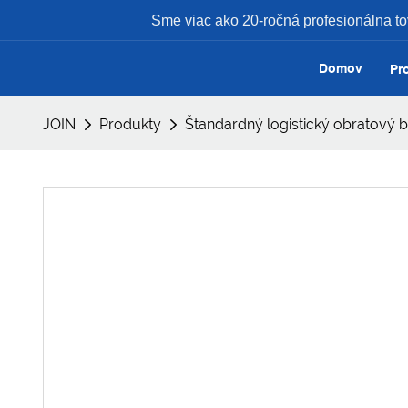
Sme viac ako 20-ročná profesionálna to
Domov
Pr
JOIN
Produkty
Štandardný logistický obratový 