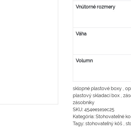
Vnútorné rozmery
Váha
Volumn
sklopné plastové boxy
,
op
plastový skladací box
,
zás
zásobníky
SKU:
454ee1e1ec25
Kategória:
Stohovateľné ko
Tagy:
stohovateľný kôš
,
st