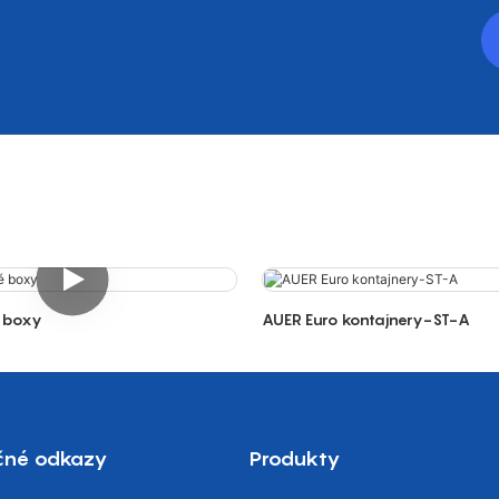
é boxy
AUER Euro kontajnery-ST-A
očné odkazy
Produkty