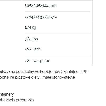
565X365X144
mm
22.24X14.37X5.67
v
1.74
kg
3.84
lbs
29.7
Litre
7.85
Nás galón
akovane použiteľný veľkoobjemový kontajner
,
PP
obník na plastové diely
,
malé stohovateľné
ntajnery
ohovacia prepravka