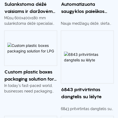
Sulankstoma dėžė
Automatizuota
vaisiams ir daržovėms
saugyklos paieškos
– 600x400x180 mm,
sistema
Mūsų 600x400x180 mm
sulankstoma dėžė specialiai
Nauja medžiagų dėžė, skirta
erdvę taupantis
sukurta vaisiams ir daržovėms,
intelektualiems
dizainas
pasižyminti išskirtiniu vietos
nepilotuojamiems sandėliams
taupymu, nes sulankstytos
dėžės aukštis siekia vos 3 cm.
Pagamintas iš 100 % gryno
polipropileno, šis ekologiškas
ir patvarus krepšelis užtikrina
saugų šviežių produktų
Custom plastic boxes
transportavimą ir laikymą,
packaging solution for
jame yra ventiliacijos
galimybės optimaliam oro
LPG
In today's fast-paced world,
6843 pritvirtintas
srautui ir didesnė nei 10 kg
businesses need packaging
keliamoji galia.
dangtelis su lėlyte
solutions that are not only
durable and efficient, but also
meet their specific needs. We
6843 pritvirtintas dangtelis su
are proud to introduce custom
lėlyte