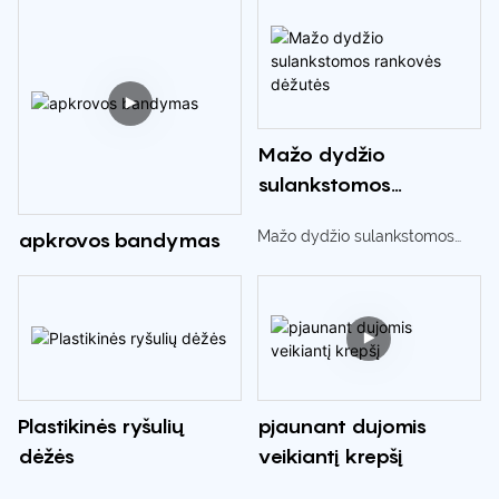
plastic boxes designed
specifically for Liquefied
Petroleum Gas (LPG)
applications.
External dimensions
:773*332*248 mm
Mažo dydžio
sulankstomos
Hole size:740*305*235 mm,
rankovės dėžutės
Mažo dydžio sulankstomos
this box is perfect for your
apkrovos bandymas
rankovės dėžutės
LPG storage and
transportation needs.
Plastikinės ryšulių
pjaunant dujomis
dėžės
veikiantį krepšį