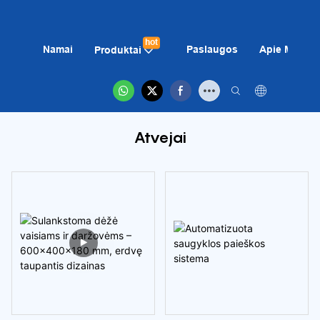
hot
Namai
Paslaugos
Apie Mus
Produktai
Atvejai