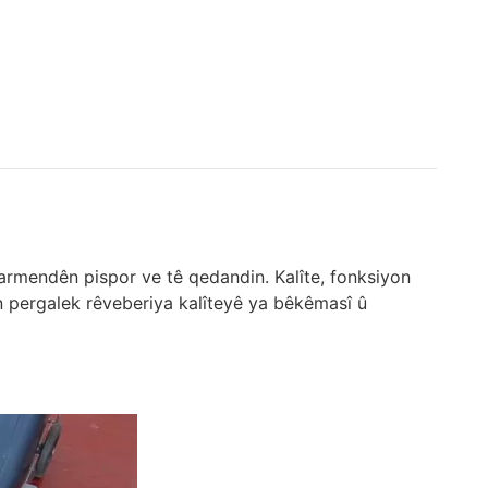
 karmendên pispor ve tê qedandin. Kalîte, fonksiyon
n pergalek rêveberiya kalîteyê ya bêkêmasî û