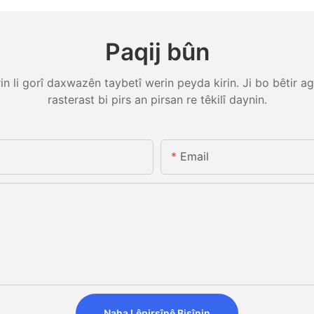
Paqij bûn
 li gorî daxwazên taybetî werin peyda kirin. Ji bo bêtir ag
rasterast bi pirs an pirsan re têkilî daynin.
Email
Naha Lêpirsînê Bişînin