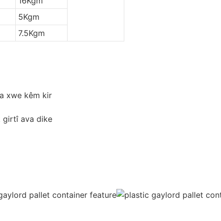
16Kgm
5Kgm
7.5Kgm
ya xwe kêm kir
 girtî ava dike