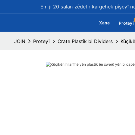
Em ji 20 salan zêdetir kargehek pîşeyî ne
Xane
Proteyî
JOIN
Proteyî
Crate Plastîk bi Dividers
Kûçikê