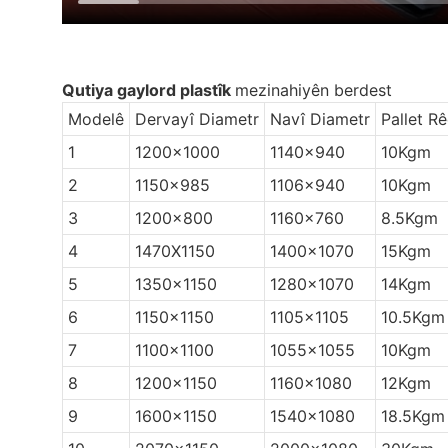
Qutiya gaylord plastîk
mezinahiyên berdest
Modelê
Dervayî Diametr
Navî Diametr
Pallet R
1
1200×1000
1140×940
10Kgm
2
1150×985
1106×940
10Kgm
3
1200×800
1160×760
8.5Kgm
4
1470X1150
1400×1070
15Kgm
5
1350×1150
1280×1070
14Kgm
6
1150×1150
1105×1105
10.5Kgm
7
1100×1100
1055×1055
10Kgm
8
1200×1150
1160×1080
12Kgm
9
1600×1150
1540×1080
18.5Kgm