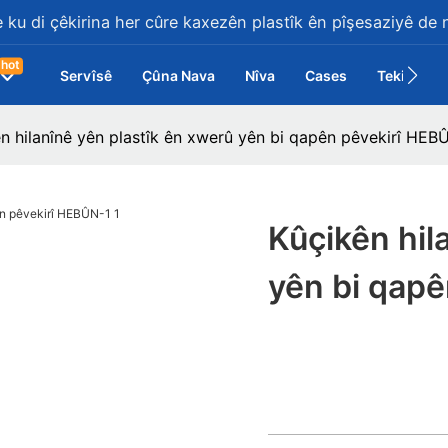
 ku di çêkirina her cûre kaxezên plastîk ên pîşesaziyê de 
hot
Servîsê
Çûna Nava
Nîva
Cases
Tekilî
n hilanînê yên plastîk ên xwerû yên bi qapên pêvekirî HEB
Kûçikên hil
yên bi qap