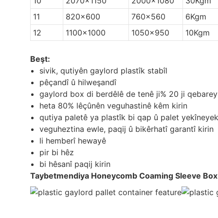
10
2070×1150
2000×1080
30Kgm
11
820×600
760×560
6Kgm
12
1100×1000
1050×950
10Kgm
Beşt:
sivik, qutiyên gaylord plastîk stabîl
pêçandî û hilweşandî
gaylord box di berdêlê de tenê ji% 20 ji qebare
heta 80% lêçûnên veguhastinê kêm kirin
qutiya paletê ya plastîk bi qap û palet yekîneyek
veguheztina ewle, paqij û bikêrhatî garantî kirin
li hemberî hewayê
pir bi hêz
bi hêsanî paqij kirin
Taybetmendiya Honeycomb Coaming Sleeve Box