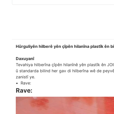
Hûrguliyên hilberê yên çîpên hilanîna plastîk ên b
Daxuyanî
Tevahiya hilberîna çîpên hilanînê yên plastîk ên JO
û standarda bilind her gav di hilberîna wê de peyv
zanistî ye.
Rave:
Rave: