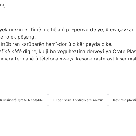
giyek mezin e. Tîmê me hêja û pir-perwerde ye, û ew çavkani
ye rolek pêşeng.
kirrûbiran karûbarên hemî-dor û bikêr peyda bike.
fîkê kêfê digire, ku ji bo veguheztina derveyî ya Crate Plas
 jimara fermanê û têlefona xweya kesane rasterast li ser mal
ilberînerê Qrate Nestable
Hilberînerê Kontrolkerê mezin
Kevirek plast