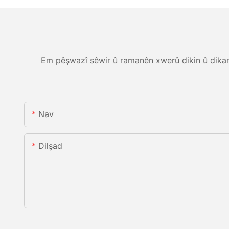
Em pêşwazî sêwir û ramanên xwerû dikin û dikarin
Nav
Dilşad