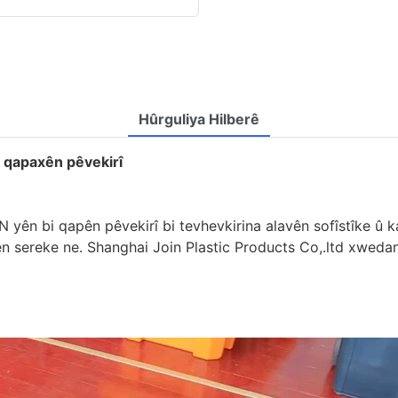
Hûrguliya Hilberê
i qapaxên pêvekirî
IN yên bi qapên pêvekirî bi tevhevkirina alavên sofîstîke û
ên sereke ne. Shanghai Join Plastic Products Co,.ltd xweda