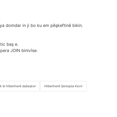
ya domdar in ji bo ku em pêşkeftinê bikin.
tic baş e.
pera JOIN binivîse.
îk bi hilberînerê dabeşker
Hilberînerê Qereqola Kevir