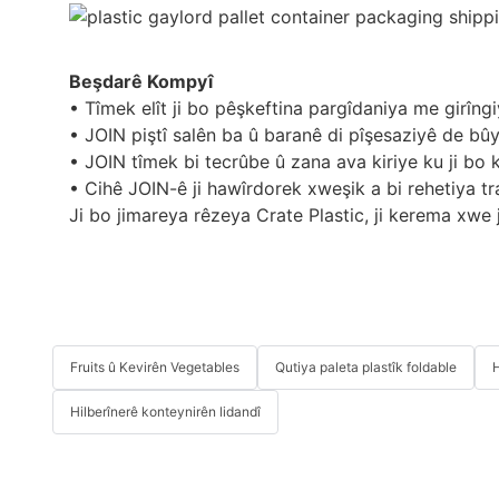
Beşdarê Kompyî
• Tîmek elît ji bo pêşkeftina pargîdaniya me girîn
• JOIN piştî salên ba û baranê di pîşesaziyê de bû
• JOIN tîmek bi tecrûbe û zana ava kiriye ku ji bo 
• Cihê JOIN-ê ji hawîrdorek xweşik a bi rehetiya tra
Ji bo jimareya rêzeya Crate Plastic, ji kerema xwe
Fruits û Kevirên Vegetables
Qutiya paleta plastîk foldable
H
Hilberînerê konteynirên lidandî