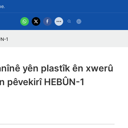
ne.
hot
Vîdyoya Hilberê
ÛN-1
anînê yên plastîk ên xwerû
ên pêvekirî HEBÛN-1