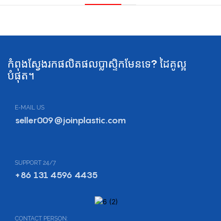
កំពុងស្វែងរកផលិតផលប្លាស្ទិកមែនទេ? ដៃគូល្អ
បំផុត។
E-MAIL US
seller009@joinplastic.com
SUPPORT 24/7
+86 131 4596 4435
CONTACT PERSON: