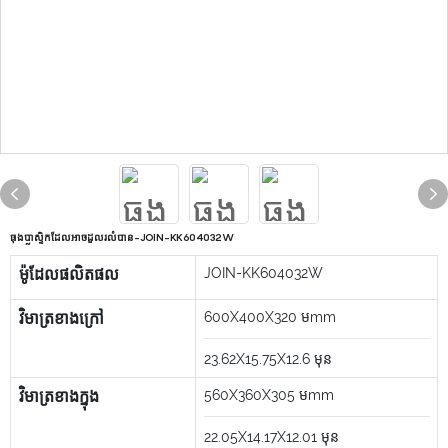
ធុងប្លាស្ទិកដែលអាចដួលរលំបាន-JOIN-KK604032W
ម៉ូដែលផលិតផល
JOIN-KK604032W
វិមាត្រខាងក្រៅ
600X400X320
មmm
23.62X15.75X12.6
មុន
វិមាត្រខាងក្នុង
560X360X305
មmm
22.05X14.17X12.01
មុន