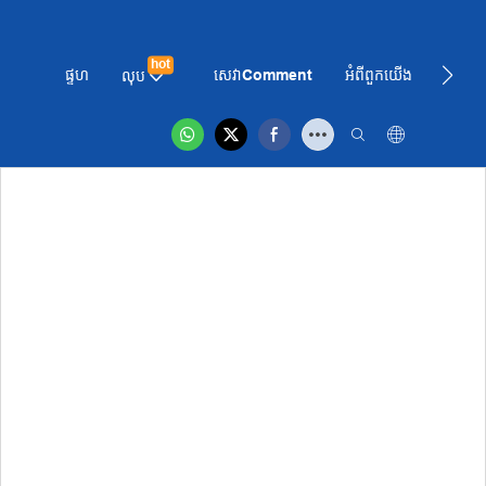
hot
ផ្ទហ
សេវាComment
អំពី​ពួក​យើង
ព័ត៌មា
លុប