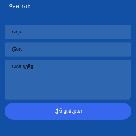
អិមម៉ា ចាង
ឈ្មោះ:
អ៊ីមែល
ដេលបេញចិត្ដ
ផ្ញើសំណួរឥឡូវនេះ