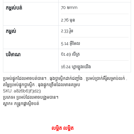
កម្ពស់បត់
70
មmm
2.76
មុន
កម្ពស់
2.33
រ៉ូម
5.14
អ៊ីមែល
បរិមាណ
61.49
លីត្រ
16.24
ហ្គាឡុងយើង
ប្រអប់ផ្ទុកដែលអាចបត់បាន។
,
ធុងប្លាស្ទិកដាក់ជញ្ជាំង
,
ប្រអប់ប្រាក់អឺរ៉ូសម្រាប់លក់
,
តម្លៃប្រអប់ផ្ទុកប្លាស្ទិក
,
ធុងផ្ទុកច្រើនដែលមានគម្រប
SKU:
a826b63f3d23
ប្រភេទ៖
ប្រអប់ដែលអាចបង្រួមបាន។
ស្លាក៖
កន្ត្រកផ្លាស្ទិចបត់
លម្អិត លម្អិត