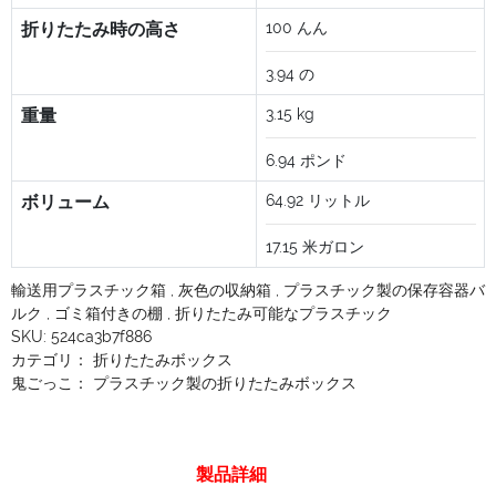
折りたたみ時の高さ
100
んん
3.94
の
重量
3.15
kg
6.94
ポンド
ボリューム
64.92
リットル
17.15
米ガロン
輸送用プラスチック箱
,
灰色の収納箱
,
プラスチック製の保存容器バ
ルク
,
ゴミ箱付きの棚
,
折りたたみ可能なプラスチック
SKU:
524ca3b7f886
カテゴリ：
折りたたみボックス
鬼ごっこ：
プラスチック製の折りたたみボックス
製品詳細