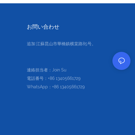
お問い合わせ
追加:江蘇昆山市華橋鎮横棠路85号。
連絡担当者：Join Su
電話番号：+86 13405661729
WhatsApp：+86 13405661729