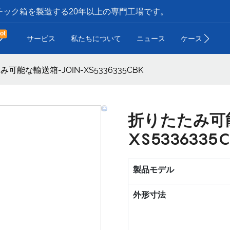
ック箱を製造する20年以上の専門工場です。
ot
サービス
私たちについて
ニュース
ケース
お
可能な輸送箱-JOIN-XS5336335CBK
折りたたみ可能
XS5336335C
製品モデル
外形寸法