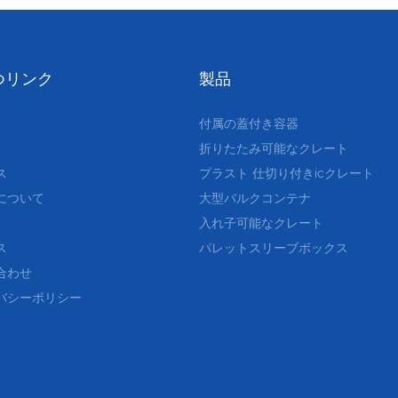
つリンク
製品
付属の蓋付き容器
折りたたみ可能なクレート
ス
プラスト
仕切り付きicクレート
について
大型バルクコンテナ
入れ子可能なクレート
ス
パレットスリーブボックス
合わせ
バシーポリシー