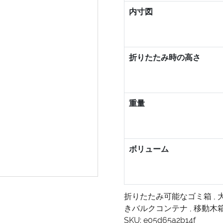
内寸図
折りたたみ時の高さ
重量
ボリューム
折りたたみ可能なゴミ箱
,
きバルクコンテナ
,
移動木
SKU:
e05d65a2b14f