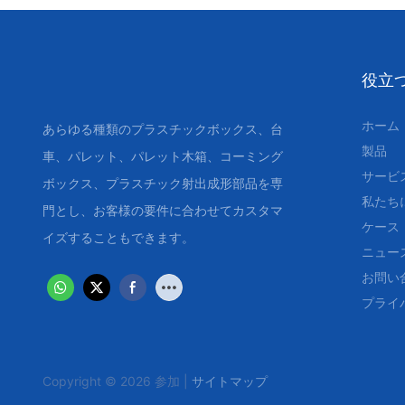
役立
ホーム
あらゆる種類のプラスチックボックス、台
製品
車、パレット、パレット木箱、コーミング
サービ
ボックス、プラスチック射出成形部品を専
私たち
門とし、お客様の要件に合わせてカスタマ
ケース
イズすることもできます。
ニュー
お問い
プライ
Copyright © 2026 参加 |
サイトマップ