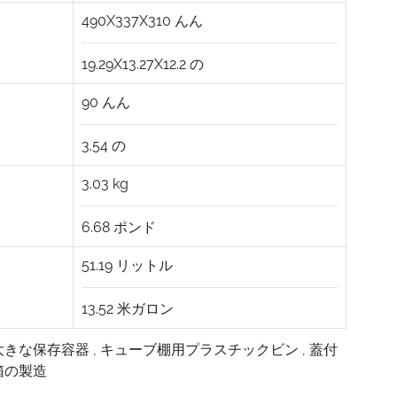
490X337X310
んん
19.29X13.27X12.2
の
90
んん
3.54
の
3.03
kg
6.68
ポンド
51.19
リットル
13.52
米ガロン
大きな保存容器
,
キューブ棚用プラスチックビン
,
蓋付
箱の製造