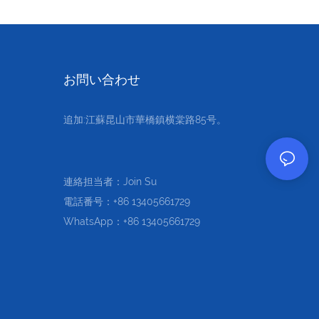
お問い合わせ
追加:江蘇昆山市華橋鎮横棠路85号。
連絡担当者：Join Su
電話番号：+86 13405661729
WhatsApp：+86 13405661729