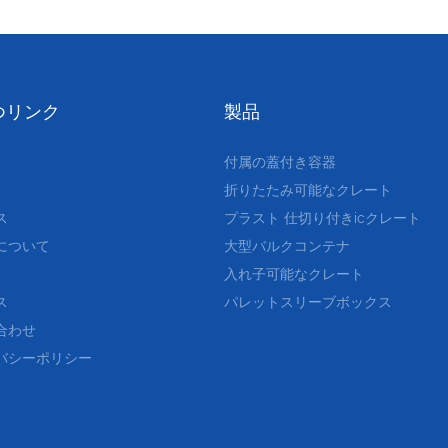
つリンク
製品
付属の蓋付き容器
折りたたみ可能なクレート
ス
プラスト
仕切り付きicクレート
について
大型バルクコンテナ
入れ子可能なクレート
ス
パレットスリーブボックス
合わせ
バシーポリシー