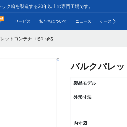
ック箱を製造する20年以上の専門工場です。
ot
サービス
私たちについて
ニュース
ケース
お
ットコンテナ-1150-985
バルクパレット
製品モデル
外形寸法
内寸図