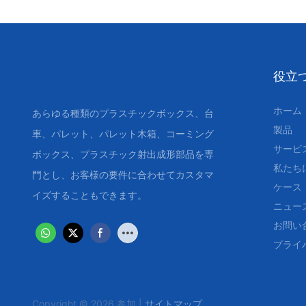
役立
ホーム
あらゆる種類のプラスチックボックス、台
製品
車、パレット、パレット木箱、コーミング
サービ
ボックス、プラスチック射出成形部品を専
私たち
門とし、お客様の要件に合わせてカスタマ
ケース
イズすることもできます。
ニュー
お問い
プライ
Copyright © 2026 参加 |
サイトマップ