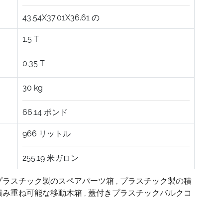
43.54X37.01X36.61
の
1.5
T
0.35
T
30
kg
66.14
ポンド
966
リットル
255.19
米ガロン
プラスチック製のスペアパーツ箱
,
プラスチック製の積
積み重ね可能な移動木箱
,
蓋付きプラスチックバルクコ