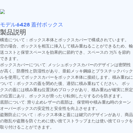
モデル6428 蓋付ボックス
製品説明
構造について：ボックス本体とボックスカバーで構成されています。
空の場合、ボックスを相互に挿入して積み重ねることができるため、輸
送コストと保管スペースを効果的に節約でき、スペースの 75% を節約
できます。
ボックスカバーについて: メッシュボックスカバーのデザインは密閉性
が高く、防塵性と防湿性があり、亜鉛メッキ鋼線とプラスチックバック
ルを使用してボックスカバーをボックス本体に接続します。積み重ねに
ついて：ボックスの蓋を閉めた後、適切に積み重ねてください。 ボッ
クスの蓋には積み重ね位置決めブロックがあり、積み重ねが確実に所定
の位置にあり、ボックスが滑ったり転倒したりするのを防ぎます。
底部について: 滑り止めレザーの底部は、保管時や積み重ね時のターン
オーバーボックスの安定性と安全性を向上させます。
盗難防止について：ボックス本体と蓋には鍵穴のデザインがあり、商品
の散乱や盗難を防ぐために使い捨てストラップまたは使い捨てロックを
取り付けることができます。