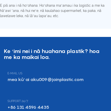
E pili ana i nā hoʻohana: Hoʻohana maʻamau i ka logistic a me ka
hāʻawi ʻana, nā hui neʻe, nā kaulahao supermarket, ka paka, nā
lawelawe leka, nā lāʻau lapaʻau, etc.
Ke ʻimi nei i nā huahana plastik? hoa
me ka maikai loa.
E-MAIL US
mea kūʻai aku009@joinplastic.com
SUPPORT 24/7
+86 131 4596 4435