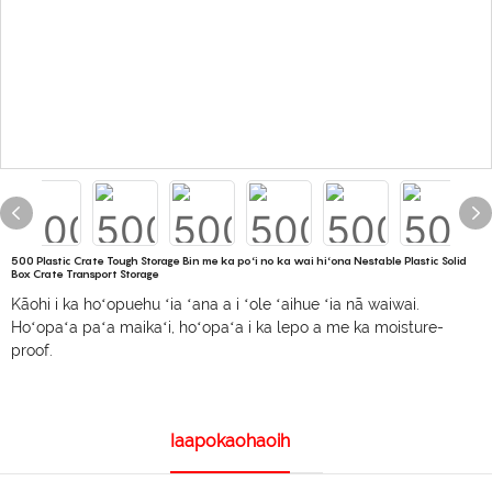
500 Plastic Crate Tough Storage Bin me ka poʻi no ka wai hiʻona Nestable Plastic Solid
Box Crate Transport Storage
Kāohi i ka hoʻopuehu ʻia ʻana a i ʻole ʻaihue ʻia nā waiwai.
Hoʻopaʻa paʻa maikaʻi, hoʻopaʻa i ka lepo a me ka moisture-
proof.
Iaapokaohaoih