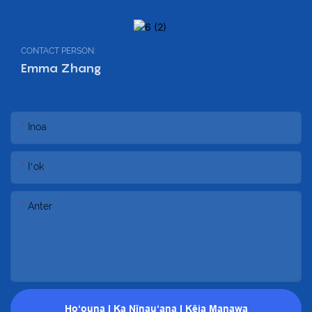
CONTACT PERSON:
Emma Zhang
Inoa
Iʻok
Anter
Hoʻouna I Ka Nīnauʻana I Kēia Manawa