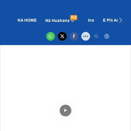
hot
KA HOME
Ina
E Pili Ana Iā
Nā Huahana