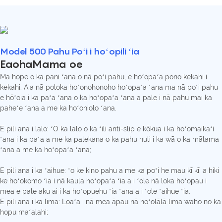
Model 500 Pahu Poʻi i hoʻopili ʻia
EaohaMama oe
Ma hope o ka pani ʻana o nā poʻi pahu, e hoʻopaʻa pono kekahi i
kekahi. Aia nā poloka hoʻonohonoho hoʻopaʻa ʻana ma nā poʻi pahu
e hōʻoia i ka paʻa ʻana o ka hoʻopaʻa ʻana a pale i nā pahu mai ka
paheʻe ʻana a me ka hoʻohiolo ʻana.
E pili ana i lalo: ʻO ka lalo o ka ʻili anti-slip e kōkua i ka hoʻomaikaʻi
ʻana i ka paʻa a me ka palekana o ka pahu huli i ka wā o ka mālama
ʻana a me ka hoʻopaʻa ʻana;
E pili ana i ka ʻaihue: ʻo ke kino pahu a me ka poʻi he mau kī kī, a hiki
ke hoʻokomo ʻia i nā kaula hoʻopaʻa ʻia a i ʻole nā ​​​​loka hoʻopau i
mea e pale aku ai i ka hoʻopuehu ʻia ʻana a i ʻole ʻaihue ʻia.
E pili ana i ka lima: Loaʻa i nā mea āpau nā hoʻolālā lima waho no ka
hopu maʻalahi;