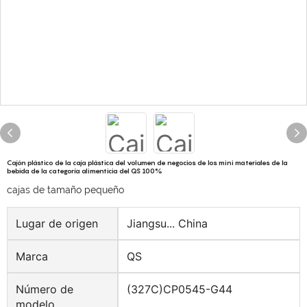
Cajón plástico de la caja plástica del volumen de negocios de los mini materiales de la
bebida de la categoría alimenticia del QS 100%
cajas de tamaño pequeño
Lugar de origen
Jiangsu... China
Marca
QS
Número de
(327C)CP0545-G44
modelo