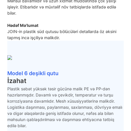
Məhsul davamlıdır və uzun xidmət müddətində çox yaxşı
işləyir. Etibarlıdır və müxtəlif növ tətbiqlərdə istifadə edilə
bilər.
Hədəf Mə'lumat
JOIN-in plastik süd qutusu bölücüləri detallarda öz əksini
tapmış incə işçiliyə malikdir.
Model 6 deşikli qutu
İzahat
Plastik səbət yüksək təsir gücünə malik PE və PP-dən
hazırlanmışdır. Davamlı və çevikdir, temperatur və turşu
korroziyasına davamlıdır. Mesh xüsusiyyətlərinə malikdir.
Logistika daşınması, paylanması, saxlanması, dövriyyə emalı
və digər əlaqələrdə geniş istifadə olunur, nəfəs ala bilən
məhsulun qablaşdırılması və daşınması ehtiyacına tətbiq
edilə bilər.