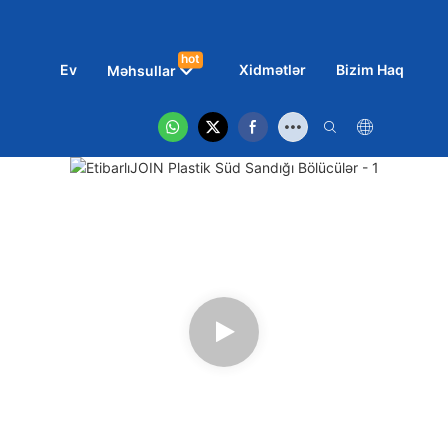
hot
Ev
Xidmətlər
Bizim Haqqımız
Məhsullar