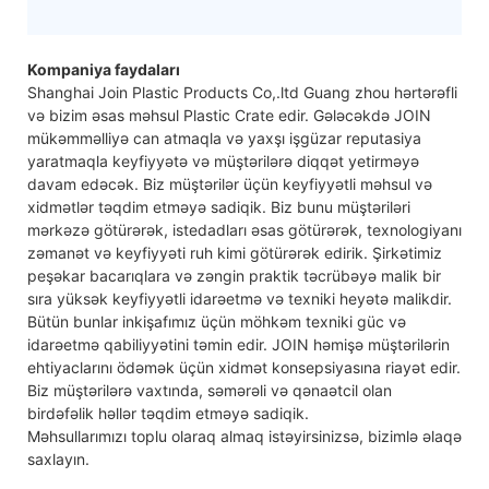
Kompaniya faydaları
Shanghai Join Plastic Products Co,.ltd Guang zhou hərtərəfli
və bizim əsas məhsul Plastic Crate edir. Gələcəkdə JOIN
mükəmməlliyə can atmaqla və yaxşı işgüzar reputasiya
yaratmaqla keyfiyyətə və müştərilərə diqqət yetirməyə
davam edəcək. Biz müştərilər üçün keyfiyyətli məhsul və
xidmətlər təqdim etməyə sadiqik. Biz bunu müştəriləri
mərkəzə götürərək, istedadları əsas götürərək, texnologiyanı
zəmanət və keyfiyyəti ruh kimi götürərək edirik. Şirkətimiz
peşəkar bacarıqlara və zəngin praktik təcrübəyə malik bir
sıra yüksək keyfiyyətli idarəetmə və texniki heyətə malikdir.
Bütün bunlar inkişafımız üçün möhkəm texniki güc və
idarəetmə qabiliyyətini təmin edir. JOIN həmişə müştərilərin
ehtiyaclarını ödəmək üçün xidmət konsepsiyasına riayət edir.
Biz müştərilərə vaxtında, səmərəli və qənaətcil olan
birdəfəlik həllər təqdim etməyə sadiqik.
Məhsullarımızı toplu olaraq almaq istəyirsinizsə, bizimlə əlaqə
saxlayın.