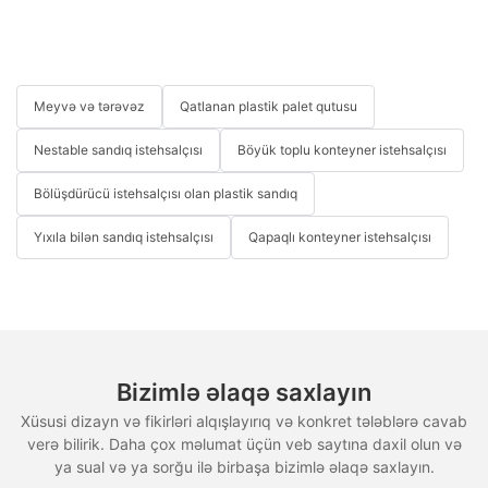
Meyvə və tərəvəz
Qatlanan plastik palet qutusu
Nestable sandıq istehsalçısı
Böyük toplu konteyner istehsalçısı
Bölüşdürücü istehsalçısı olan plastik sandıq
Yıxıla bilən sandıq istehsalçısı
Qapaqlı konteyner istehsalçısı
Bizimlə əlaqə saxlayın
Xüsusi dizayn və fikirləri alqışlayırıq və konkret tələblərə cavab
verə bilirik. Daha çox məlumat üçün veb saytına daxil olun və
ya sual və ya sorğu ilə birbaşa bizimlə əlaqə saxlayın.