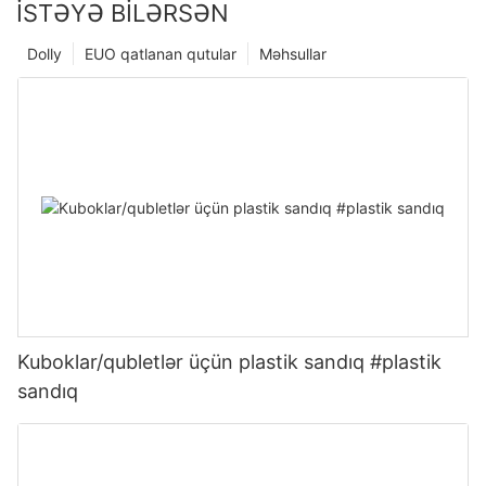
İSTƏYƏ BILƏRSƏN
Dolly
EUO qatlanan qutular
Məhsullar
Kuboklar/qubletlər üçün plastik sandıq #plastik
sandıq