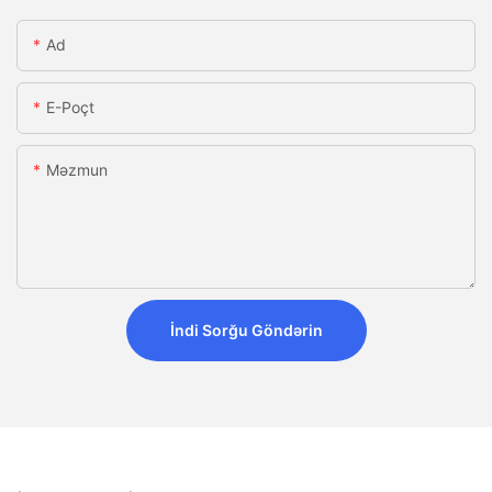
Ad
E-Poçt
Məzmun
İndi Sorğu Göndərin