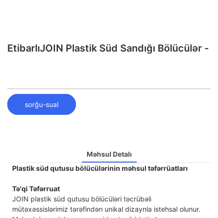
EtibarlıJOIN Plastik Süd Sandığı Bölücülər -
sorğu-sual
Məhsul Detalı
Plastik süd qutusu bölücülərinin məhsul təfərrüatları
Tə'qi Təfərruat
JOIN plastik süd qutusu bölücüləri təcrübəli
mütəxəssislərimiz tərəfindən unikal dizaynla istehsal olunur.