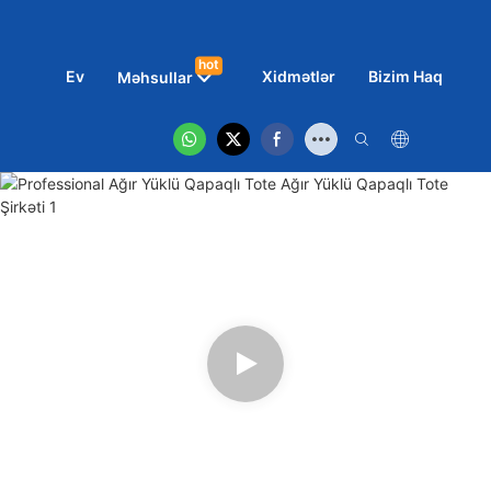
hot
Ev
Xidmətlər
Bizim Haqqımız
Məhsullar