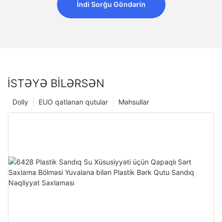
İndi Sorğu Göndərin
İSTƏYƏ BILƏRSƏN
Dolly
EUO qatlanan qutular
Məhsullar