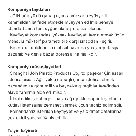
Kompaniya faydaları
· JOIN ağır yüklü qapaqlı çanta yüksək keyfiyyətli
xammaldan istifadə etməklə müəyyən edilmiş sənaye
standartlarına tam uyğun olaraq istehsal olunur.
· Keyfiyyət komandası yüksək keyfiyyəti təmin etmək üçün
məhsulu müxtəlif parametrlərə qarşı sınaqdan keçirir.
· Bir çox üstünlükləri ilə məhsul bazarda yaxşı reputasiya
qazanıb və geniş bazar potensialına malikdir.
Kompaniya xüsusiyyətləri
· Shanghai Join Plastic Products Co,.ltd peşəkar Çin əsaslı
istehsalçısıdır. Ağır yüklü qapaqlı çanta istehsal etmək
bacarığımıza görə milli və beynəlxalq rəqiblər tərəfindən
əlavə tanınma əldə edilmişdir.
· İdxal edilmiş qabaqcıl maşın ağır yüklü qapaqlı çantanın
kütləvi istehsalına zəmanət vermək üçün təchiz edilmişdir.
· Komandamız istənilən keyfiyyət və ya xidmət detallarına
çox ciddi yanaşır. Xahiş edirik.
Tə’yin tə’yinatı