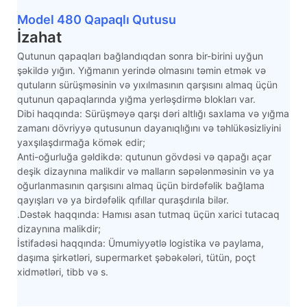
Model 480 Qapaqlı Qutusu
İzahat
Qutunun qapaqları bağlandıqdan sonra bir-birini uyğun
şəkildə yığın. Yığmanın yerində olmasını təmin etmək və
qutuların sürüşməsinin və yıxılmasının qarşısını almaq üçün
qutunun qapaqlarında yığma yerləşdirmə blokları var.
Dibi haqqında: Sürüşməyə qarşı dəri altlığı saxlama və yığma
zamanı dövriyyə qutusunun dayanıqlığını və təhlükəsizliyini
yaxşılaşdırmağa kömək edir;
Anti-oğurluğa gəldikdə: qutunun gövdəsi və qapağı açar
deşik dizaynına malikdir və malların səpələnməsinin və ya
oğurlanmasının qarşısını almaq üçün birdəfəlik bağlama
qayışları və ya birdəfəlik qıfıllar quraşdırıla bilər.
.Dəstək haqqında: Hamısı asan tutmaq üçün xarici tutacaq
dizaynına malikdir;
İstifadəsi haqqında: Ümumiyyətlə logistika və paylama,
daşıma şirkətləri, supermarket şəbəkələri, tütün, poçt
xidmətləri, tibb və s.