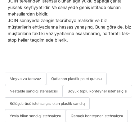
JOIN tərəfindən istehsal olunan ağır yüklü qapaqlı çanta
yüksək keyfiyyətlidir. Və sənayedə geniş istifadə olunan
məhsullardan biridir.
JOIN sənayedə zəngin təcrübəyə malikdir və biz
müştərilərin ehtiyaclarına həssas yanaşırıq. Buna görə də, biz
müştərilərin faktiki vəziyyətlərinə əsaslanaraq, hərtərəfli tək-
stop həllər təqdim edə bilərik.
Meyvə və tərəvəz
Qatlanan plastik palet qutusu
Nestable sandıq istehsalçısı
Böyük toplu konteyner istehsalçısı
Bölüşdürücü istehsalçısı olan plastik sandıq
Yıxıla bilən sandıq istehsalçısı
Qapaqlı konteyner istehsalçısı