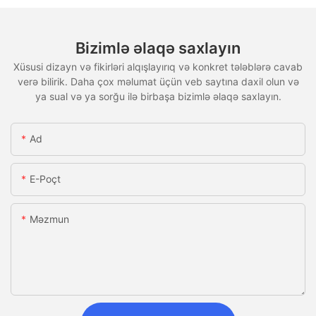
Bizimlə əlaqə saxlayın
Xüsusi dizayn və fikirləri alqışlayırıq və konkret tələblərə cavab
verə bilirik. Daha çox məlumat üçün veb saytına daxil olun və
ya sual və ya sorğu ilə birbaşa bizimlə əlaqə saxlayın.
Ad
E-Poçt
Məzmun