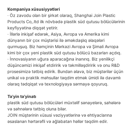
Kompaniya xüsusiyyətləri
· Öz zavodu olan bir şirkət olaraq, Shanghai Join Plastic
Products Co,.ltd ilk növbədə plastik süd qutusu bölücülərinin
keyfiyyətinə diqqət yetirir.
· İllərlə inkişaf edərək, Asiya, Avropa və Amerika kimi
dünyanın bir çox müştərisi ilə əməkdaşlıq əlaqələri
qurmuşuq. Biz həmçinin Mərkəzi Avropa və Şimali Avropa
kimi bir çox yeni plastik süd qutusu bölücü bazarları açdıq.
· İnnovasiyanın uğura aparacağına inanırıq. Biz yenilikçi
düşüncəmizi inkişaf etdiririk və təkmilləşdiririk və onu R&D
prosesimizə tətbiq edirik. Bundan əlavə, biz müştərilər üçün
unikal və praktik məhsullar təqdim etmək ümidi ilə davamlı
olaraq tədqiqat və texnologiyaya sərmayə qoyuruq.
Tə’yin tə’yinatı
plastik süd qutusu bölücüləri müxtəlif sənayelərə, sahələrə
və səhnələrə tətbiq oluna bilər.
JOIN müştərinin xüsusi vəziyyətlərinə və ehtiyaclarına
əsaslanan hərtərəfli və ağlabatan həllər təqdim edir.