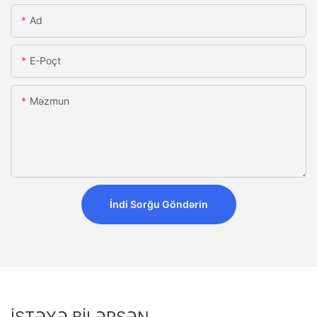
Ad
E-Poçt
Məzmun
İndi Sorğu Göndərin