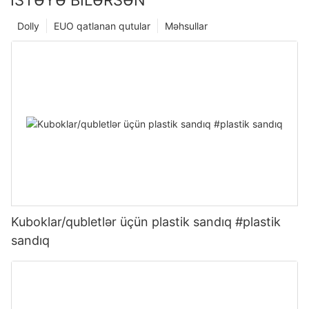
İSTƏYƏ BILƏRSƏN
Dolly
EUO qatlanan qutular
Məhsullar
Kuboklar/qubletlər üçün plastik sandıq #plastik
sandıq