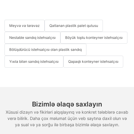
Meyvə və tərəvəz
Qatlanan plastik palet qutusu
Nestable sandıq istehsalçısı
Böyük toplu konteyner istehsalçısı
Bölüşdürücü istehsalçısı olan plastik sandıq
Yıxıla bilən sandıq istehsalçısı
Qapaqlı konteyner istehsalçısı
Bizimlə əlaqə saxlayın
Xüsusi dizayn və fikirləri alqışlayırıq və konkret tələblərə cavab
verə bilirik. Daha çox məlumat üçün veb saytına daxil olun və
ya sual və ya sorğu ilə birbaşa bizimlə əlaqə saxlayın.