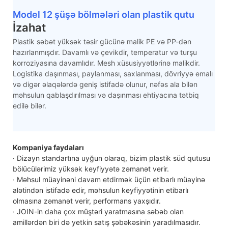
Model 12 şüşə bölmələri olan plastik qutu
İzahat
Plastik səbət yüksək təsir gücünə malik PE və PP-dən
hazırlanmışdır. Davamlı və çevikdir, temperatur və turşu
korroziyasına davamlıdır. Mesh xüsusiyyətlərinə malikdir.
Logistika daşınması, paylanması, saxlanması, dövriyyə emalı
və digər əlaqələrdə geniş istifadə olunur, nəfəs ala bilən
məhsulun qablaşdırılması və daşınması ehtiyacına tətbiq
edilə bilər.
Kompaniya faydaları
· Dizayn standartına uyğun olaraq, bizim plastik süd qutusu
bölücülərimiz yüksək keyfiyyətə zəmanət verir.
· Məhsul müayinəni davam etdirmək üçün etibarlı müayinə
alətindən istifadə edir, məhsulun keyfiyyətinin etibarlı
olmasına zəmanət verir, performans yaxşıdır.
· JOIN-in daha çox müştəri yaratmasına səbəb olan
amillərdən biri də yetkin satış şəbəkəsinin yaradılmasıdır.