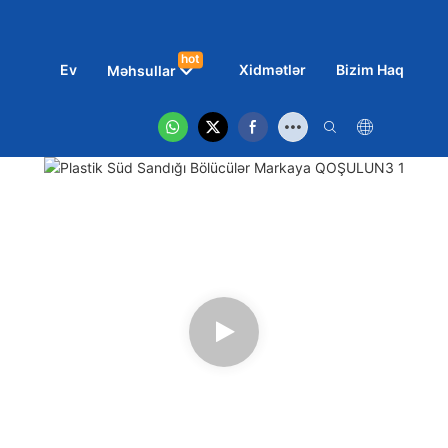
hot
Ev
Xidmətlər
Bizim Haqqımız
Məhsullar