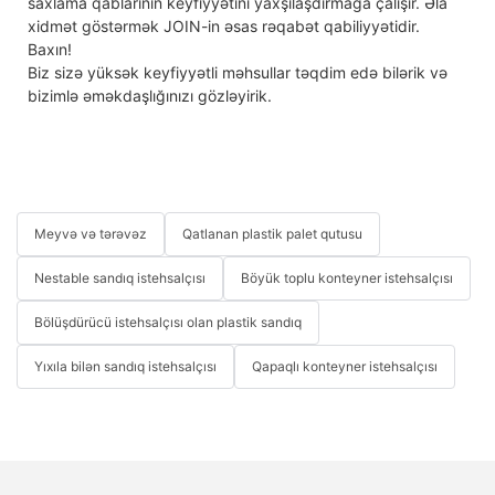
saxlama qablarının keyfiyyətini yaxşılaşdırmağa çalışır. Əla
xidmət göstərmək JOIN-in əsas rəqabət qabiliyyətidir.
Baxın!
Biz sizə yüksək keyfiyyətli məhsullar təqdim edə bilərik və
bizimlə əməkdaşlığınızı gözləyirik.
Meyvə və tərəvəz
Qatlanan plastik palet qutusu
Nestable sandıq istehsalçısı
Böyük toplu konteyner istehsalçısı
Bölüşdürücü istehsalçısı olan plastik sandıq
Yıxıla bilən sandıq istehsalçısı
Qapaqlı konteyner istehsalçısı