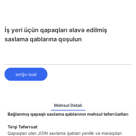
İş yeri üçün qapaqları əlavə edilmiş
saxlama qablarına qoşulun
sorğu-sual
Məhsul Detalı
Bağlanmış qapaqlı saxlama qablarının məhsul təfərrüatları
Tə'qi Təfərruat
Qapaqları olan JOIN saxlama qabları yenilik və maraqdan