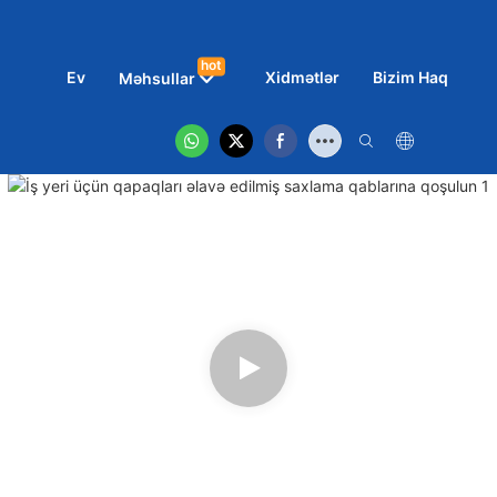
hot
Ev
Xidmətlər
Bizim Haqqımız
Məhsullar