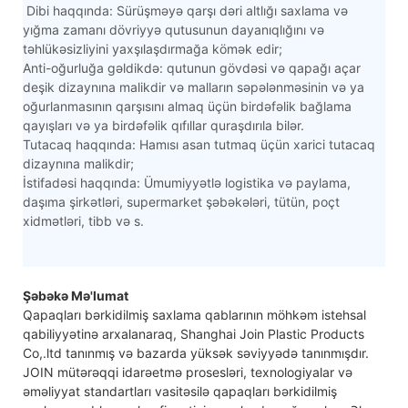
Dibi haqqında: Sürüşməyə qarşı dəri altlığı saxlama və
yığma zamanı dövriyyə qutusunun dayanıqlığını və
təhlükəsizliyini yaxşılaşdırmağa kömək edir;
Anti-oğurluğa gəldikdə: qutunun gövdəsi və qapağı açar
deşik dizaynına malikdir və malların səpələnməsinin və ya
oğurlanmasının qarşısını almaq üçün birdəfəlik bağlama
qayışları və ya birdəfəlik qıfıllar quraşdırıla bilər.
Tutacaq haqqında: Hamısı asan tutmaq üçün xarici tutacaq
dizaynına malikdir;
İstifadəsi haqqında: Ümumiyyətlə logistika və paylama,
daşıma şirkətləri, supermarket şəbəkələri, tütün, poçt
xidmətləri, tibb və s.
Şəbəkə Mə'lumat
Qapaqları bərkidilmiş saxlama qablarının möhkəm istehsal
qabiliyyətinə arxalanaraq, Shanghai Join Plastic Products
Co,.ltd tanınmış və bazarda yüksək səviyyədə tanınmışdır.
JOIN mütərəqqi idarəetmə prosesləri, texnologiyalar və
əməliyyat standartları vasitəsilə qapaqları bərkidilmiş