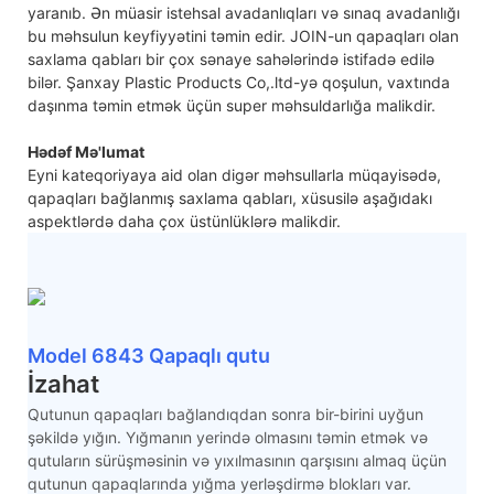
yaranıb. Ən müasir istehsal avadanlıqları və sınaq avadanlığı
bu məhsulun keyfiyyətini təmin edir. JOIN-un qapaqları olan
saxlama qabları bir çox sənaye sahələrində istifadə edilə
bilər. Şanxay Plastic Products Co,.ltd-yə qoşulun, vaxtında
daşınma təmin etmək üçün super məhsuldarlığa malikdir.
Hədəf Mə'lumat
Eyni kateqoriyaya aid olan digər məhsullarla müqayisədə,
qapaqları bağlanmış saxlama qabları, xüsusilə aşağıdakı
aspektlərdə daha çox üstünlüklərə malikdir.
Model 6843 Qapaqlı qutu
İzahat
Qutunun qapaqları bağlandıqdan sonra bir-birini uyğun
şəkildə yığın. Yığmanın yerində olmasını təmin etmək və
qutuların sürüşməsinin və yıxılmasının qarşısını almaq üçün
qutunun qapaqlarında yığma yerləşdirmə blokları var.