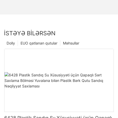
İSTƏYƏ BILƏRSƏN
Dolly
EUO qatlanan qutular
Məhsullar
6428 Plastik Sandıq Su Xüsusiyyəti üçün Qapaqlı