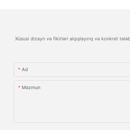
Xüsusi dizayn və fikirləri alqışlayırıq və konkret tə
Ad
Məzmun