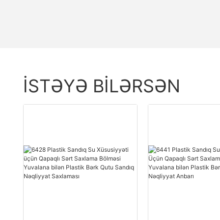
İSTƏYƏ BILƏRSƏN