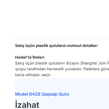
Satış üçün plastik qutuların məhsul detalları
Hədəf tə’limləri
Satış üçün plastik qutuların dizaynı Shanghai Join
qrupu tərəfindən hərtərəfli yoxlanılır. Paletlərə 
taxta altlıqları seçir.
Model 6428 Qapaqlı Qutu
İzahat