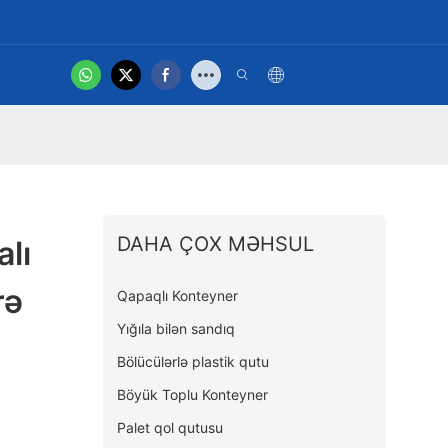
hot
Bağlan
Məhsul Videosu
DAHA ÇOX MƏHSUL
alı
rə
Qapaqlı Konteyner
Yığıla bilən sandıq
Bölücülərlə plastik qutu
Böyük Toplu Konteyner
Palet qol qutusu