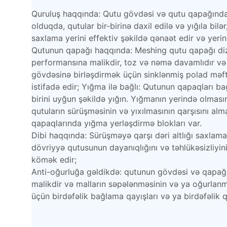
Quruluş haqqında: Qutu gövdəsi və qutu qapağından
olduqda, qutular bir-birinə daxil edilə və yığıla bilər
saxlama yerini effektiv şəkildə qənaət edir və yerin 
Qutunun qapağı haqqında: Meshing qutu qapağı diz
performansına malikdir, toz və nəmə davamlıdır və
gövdəsinə birləşdirmək üçün sinklənmiş polad məfti
istifadə edir; Yığma ilə bağlı: Qutunun qapaqları b
birini uyğun şəkildə yığın. Yığmanın yerində olmas
qutuların sürüşməsinin və yıxılmasının qarşısını a
qapaqlarında yığma yerləşdirmə blokları var.
Dibi haqqında: Sürüşməyə qarşı dəri altlığı saxla
dövriyyə qutusunun dayanıqlığını və təhlükəsizliyin
kömək edir;
Anti-oğurluğa gəldikdə: qutunun gövdəsi və qapağı
malikdir və malların səpələnməsinin və ya oğurlanm
üçün birdəfəlik bağlama qayışları və ya birdəfəlik qıf