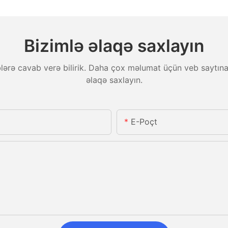
Bizimlə əlaqə saxlayın
ləblərə cavab verə bilirik. Daha çox məlumat üçün veb saytına
əlaqə saxlayın.
E-Poçt