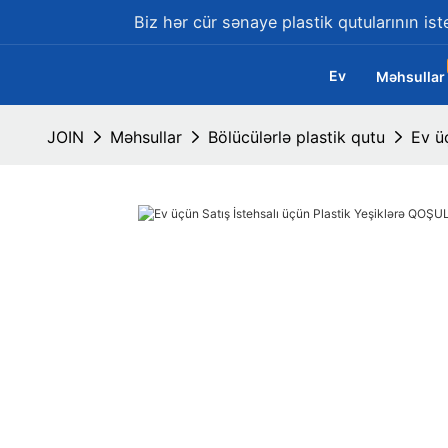
Biz hər cür sənaye plastik qutularının ist
Ev
Məhsullar
JOIN
Məhsullar
Bölücülərlə plastik qutu
Ev ü