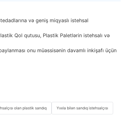
istedadlarına və geniş miqyaslı istehsal
stik Qol qutusu, Plastik Paletlərin istehsalı və
n paylanması onu müəssisənin davamlı inkişafı üçün
hsalçısı olan plastik sandıq
Yıxıla bilən sandıq istehsalçısı