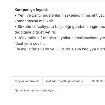
Kompaniya faydalı
• Yerli və xarici müştərilərin şaxələndirilmiş ehtiya
komandasına malikdir.
• Şirkətimiz fəaliyyətə başladığı gündən zəngin təcr
tədqiqinə diqqət yetirir.
• JOIN müxtəlif magistral yolların kəsişməsində yer
ideal yerə çevirir.
Elə indi sifariş verin və JOIN-da əlavə hədiyyə olar
Meyvə və tərəvəz
Qatlanan plastik palet qutusu
Nestable s
Qapaqlı konteyner istehsalçısı