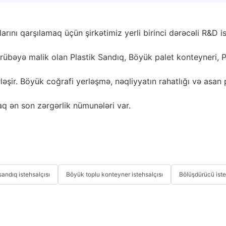
clarını qarşılamaq üçün şirkətimiz yerli birinci dərəcəli R&D 
übəyə malik olan Plastik Sandıq, Böyük palet konteyneri, Pla
ləşir. Böyük coğrafi yerləşmə, nəqliyyatın rahatlığı və asa
aq ən son zərgərlik nümunələri var.
andıq istehsalçısı
Böyük toplu konteyner istehsalçısı
Bölüşdürücü iste