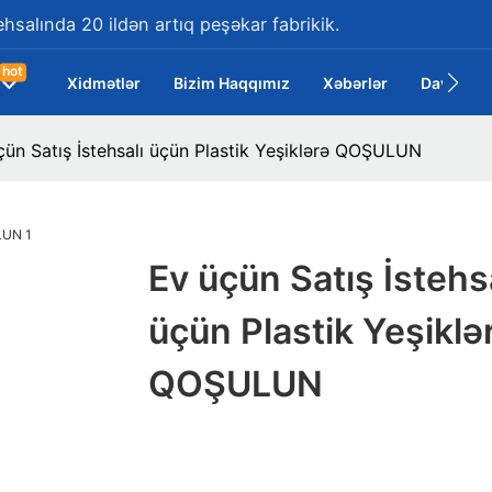
ehsalında 20 ildən artıq peşəkar fabrikik.
hot
Xidmətlər
Bizim Haqqımız
Xəbərlər
Davalar
çün Satış İstehsalı üçün Plastik Yeşiklərə QOŞULUN
Ev üçün Satış İstehs
üçün Plastik Yeşiklə
QOŞULUN