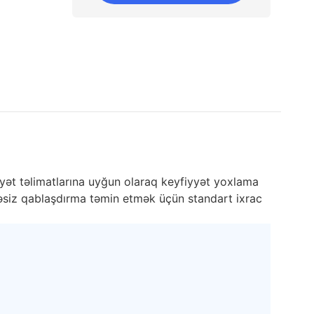
yyət təlimatlarına uyğun olaraq keyfiyyət yoxlama
ükəsiz qablaşdırma təmin etmək üçün standart ixrac