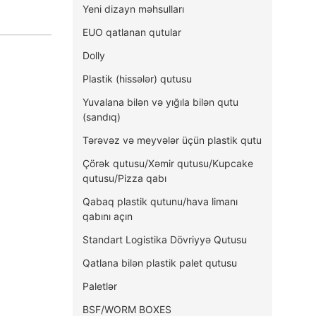
Yeni dizayn məhsulları
EUO qatlanan qutular
Dolly
Plastik (hissələr) qutusu
Yuvalana bilən və yığıla bilən qutu
(sandıq)
Tərəvəz və meyvələr üçün plastik qutu
Çörək qutusu/Xəmir qutusu/Kupcake
qutusu/Pizza qabı
Qabaq plastik qutunu/hava limanı
qabını açın
Standart Logistika Dövriyyə Qutusu
Qatlana bilən plastik palet qutusu
Paletlər
BSF/WORM BOXES