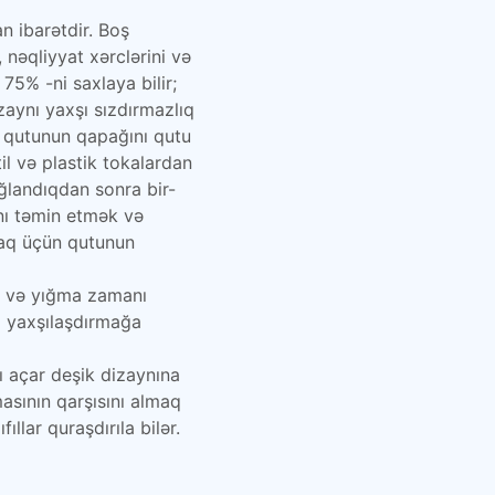
 ibarətdir. Boş
, nəqliyyat xərclərini və
75% -ni saxlaya bilir;
aynı yaxşı sızdırmazlıq
 qutunun qapağını qutu
l və plastik tokalardan
ağlandıqdan sonra bir-
ını təmin etmək və
lmaq üçün qutunun
ma və yığma zamanı
i yaxşılaşdırmağa
 açar deşik dizaynına
asının qarşısını almaq
ıllar quraşdırıla bilər.