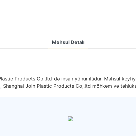
Məhsul Detalı
 Plastic Products Co,.ltd-də insan yönümlüdür. Məhsul keyfi
görə, Shanghai Join Plastic Products Co,.ltd möhkəm və təhl