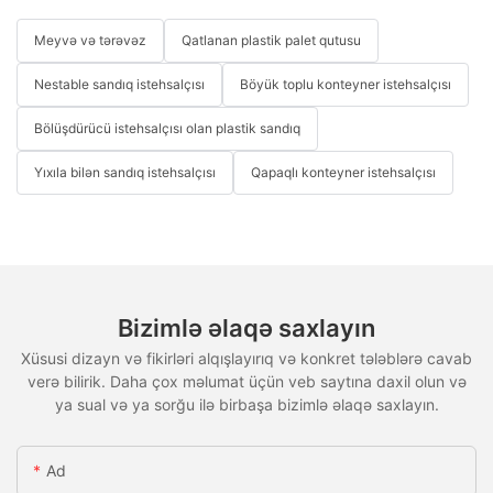
Meyvə və tərəvəz
Qatlanan plastik palet qutusu
Nestable sandıq istehsalçısı
Böyük toplu konteyner istehsalçısı
Bölüşdürücü istehsalçısı olan plastik sandıq
Yıxıla bilən sandıq istehsalçısı
Qapaqlı konteyner istehsalçısı
Bizimlə əlaqə saxlayın
Xüsusi dizayn və fikirləri alqışlayırıq və konkret tələblərə cavab
verə bilirik. Daha çox məlumat üçün veb saytına daxil olun və
ya sual və ya sorğu ilə birbaşa bizimlə əlaqə saxlayın.
Ad