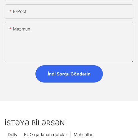
E-Poçt
Məzmun
İndi Sorğu Göndərin
İSTƏYƏ BILƏRSƏN
Dolly
EUO qatlanan qutular
Məhsullar