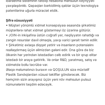
idarəetmə sisteminin tətbiqi hesabına məhsulun keyfiyyəti
yaxşılaşdırılıb. Qapaqları bərkidilmiş qablar üçün texnologiya
patentlərinə uğurla müraciət etdik.
Şifrə xüsusiyyəti
• Müştəri yönümlü xidmət konsepsiyası əsasında şirkətimiz
müştərilərə rahat xidmət göstərməyi öz üzərinə götürür.
• JOIN-in inkişafına üstün coğrafi yer, nəqliyyatın rahatlığı və
zəngin resurslar daxil olmaqla, yaxşı xarici şərait təmin edilir.
• Şirkətimiz əxlaqa diqqət yetirir və insanların potensialını
reallaşdırmaq üçün əlimizdən gələni edir. Ona görə də biz
ölkənin hər yerindən istedadları cəlb edirik və bir qrup elitar
istedadı bir araya gətiririk. Və onlar R&D, yaratmaq, satış və
xidmətdə bollu təcrübə var.
Əlaqə məlumatınızı buraxın və QOŞULUN sizə müxtəlif
Plastik Sandıqlardan xüsusi təkliflər göndərəcək. Biz
həmçinin sizin arayışınız üçün yeni növ məhsulun pulsuz
nümunələrini təqdim edəcəyik.