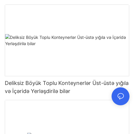
Deliksiz Böyük Toplu Konteynerlər Üst-üstə yığıla
və İçəridə Yerləşdirilə bilər