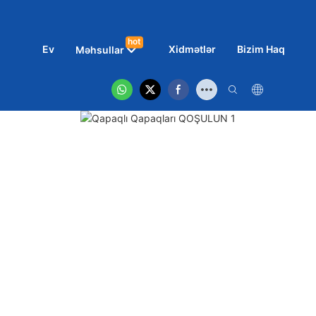
hot
Ev
Xidmətlər
Bizim Haqqımız
Məhsullar