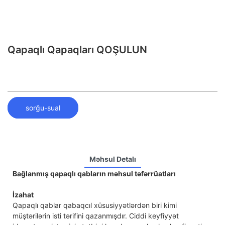
Qapaqlı Qapaqları QOŞULUN
sorğu-sual
Məhsul Detalı
Bağlanmış qapaqlı qabların məhsul təfərrüatları
İzahat
Qapaqlı qablar qabaqcıl xüsusiyyətlərdən biri kimi
müştərilərin isti tərifini qazanmışdır. Ciddi keyfiyyət