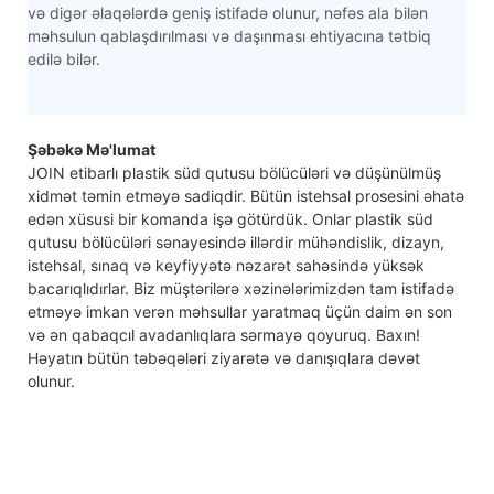
və digər əlaqələrdə geniş istifadə olunur, nəfəs ala bilən
məhsulun qablaşdırılması və daşınması ehtiyacına tətbiq
edilə bilər.
Şəbəkə Mə'lumat
JOIN etibarlı plastik süd qutusu bölücüləri və düşünülmüş
xidmət təmin etməyə sadiqdir. Bütün istehsal prosesini əhatə
edən xüsusi bir komanda işə götürdük. Onlar plastik süd
qutusu bölücüləri sənayesində illərdir mühəndislik, dizayn,
istehsal, sınaq və keyfiyyətə nəzarət sahəsində yüksək
bacarıqlıdırlar. Biz müştərilərə xəzinələrimizdən tam istifadə
etməyə imkan verən məhsullar yaratmaq üçün daim ən son
və ən qabaqcıl avadanlıqlara sərmayə qoyuruq. Baxın!
Həyatın bütün təbəqələri ziyarətə və danışıqlara dəvət
olunur.