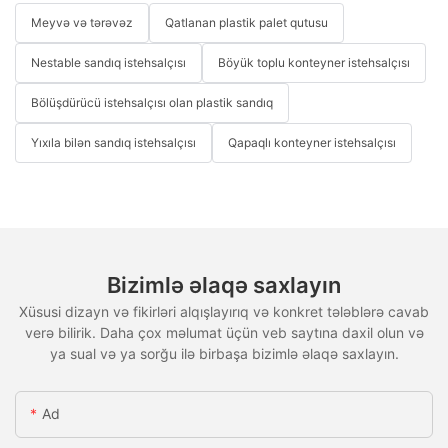
Meyvə və tərəvəz
Qatlanan plastik palet qutusu
Nestable sandıq istehsalçısı
Böyük toplu konteyner istehsalçısı
Bölüşdürücü istehsalçısı olan plastik sandıq
Yıxıla bilən sandıq istehsalçısı
Qapaqlı konteyner istehsalçısı
Bizimlə əlaqə saxlayın
Xüsusi dizayn və fikirləri alqışlayırıq və konkret tələblərə cavab
verə bilirik. Daha çox məlumat üçün veb saytına daxil olun və
ya sual və ya sorğu ilə birbaşa bizimlə əlaqə saxlayın.
Ad