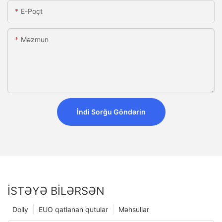
E-Poçt
Məzmun
İndi Sorğu Göndərin
İSTƏYƏ BILƏRSƏN
Dolly
EUO qatlanan qutular
Məhsullar