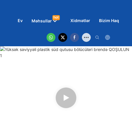
hot
Ev
Xidmətlər
Bizim Haqqımız
Məhsullar