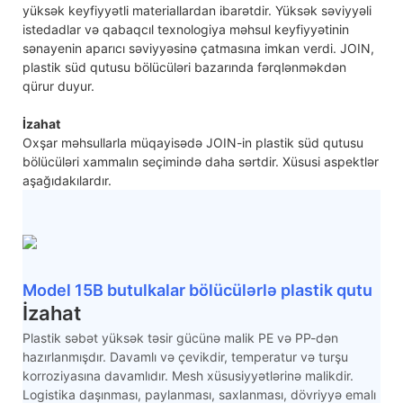
yüksək keyfiyyətli materiallardan ibarətdir. Yüksək səviyyəli
istedadlar və qabaqcıl texnologiya məhsul keyfiyyətinin
sənayenin aparıcı səviyyəsinə çatmasına imkan verdi. JOIN,
plastik süd qutusu bölücüləri bazarında fərqlənməkdən
qürur duyur.
İzahat
Oxşar məhsullarla müqayisədə JOIN-in plastik süd qutusu
bölücüləri xammalın seçimində daha sərtdir. Xüsusi aspektlər
aşağıdakılardır.
Model 15B butulkalar bölücülərlə plastik qutu
İzahat
Plastik səbət yüksək təsir gücünə malik PE və PP-dən
hazırlanmışdır. Davamlı və çevikdir, temperatur və turşu
korroziyasına davamlıdır. Mesh xüsusiyyətlərinə malikdir.
Logistika daşınması, paylanması, saxlanması, dövriyyə emalı