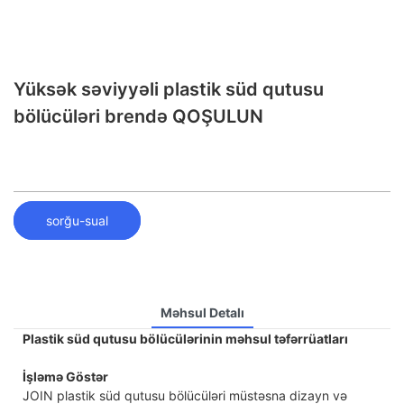
Yüksək səviyyəli plastik süd qutusu
bölücüləri brendə QOŞULUN
sorğu-sual
Məhsul Detalı
Plastik süd qutusu bölücülərinin məhsul təfərrüatları
İşləmə Göstər
JOIN plastik süd qutusu bölücüləri müstəsna dizayn və