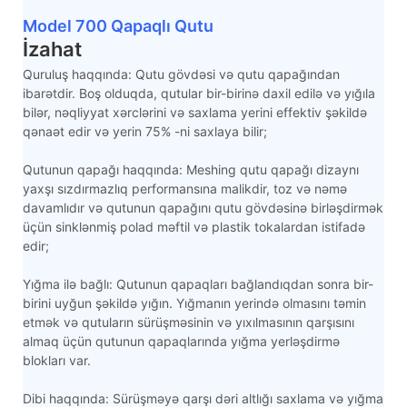
Model 700 Qapaqlı Qutu
İzahat
Quruluş haqqında: Qutu gövdəsi və qutu qapağından
ibarətdir. Boş olduqda, qutular bir-birinə daxil edilə və yığıla
bilər, nəqliyyat xərclərini və saxlama yerini effektiv şəkildə
qənaət edir və yerin 75% -ni saxlaya bilir;
Qutunun qapağı haqqında: Meshing qutu qapağı dizaynı
yaxşı sızdırmazlıq performansına malikdir, toz və nəmə
davamlıdır və qutunun qapağını qutu gövdəsinə birləşdirmək
üçün sinklənmiş polad məftil və plastik tokalardan istifadə
edir;
Yığma ilə bağlı: Qutunun qapaqları bağlandıqdan sonra bir-
birini uyğun şəkildə yığın. Yığmanın yerində olmasını təmin
etmək və qutuların sürüşməsinin və yıxılmasının qarşısını
almaq üçün qutunun qapaqlarında yığma yerləşdirmə
blokları var.
Dibi haqqında: Sürüşməyə qarşı dəri altlığı saxlama və yığma