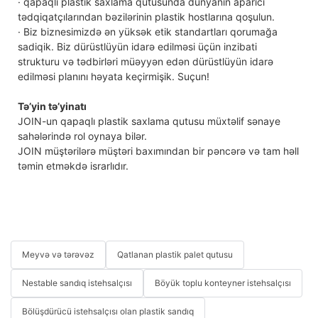
· qapaqlı plastik saxlama qutusunda dünyanın aparıcı
tədqiqatçılarından bəzilərinin plastik hostlarına qoşulun.
· Biz biznesimizdə ən yüksək etik standartları qorumağa
sadiqik. Biz dürüstlüyün idarə edilməsi üçün inzibati
strukturu və tədbirləri müəyyən edən dürüstlüyün idarə
edilməsi planını həyata keçirmişik. Suçun!
Tə’yin tə’yinatı
JOIN-un qapaqlı plastik saxlama qutusu müxtəlif sənaye
sahələrində rol oynaya bilər.
JOIN müştərilərə müştəri baxımından bir pəncərə və tam həll
təmin etməkdə israrlıdır.
Meyvə və tərəvəz
Qatlanan plastik palet qutusu
Nestable sandıq istehsalçısı
Böyük toplu konteyner istehsalçısı
Bölüşdürücü istehsalçısı olan plastik sandıq