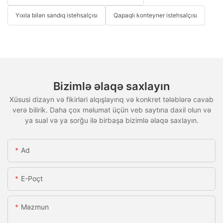
Yıxıla bilən sandıq istehsalçısı
Qapaqlı konteyner istehsalçısı
Bizimlə əlaqə saxlayın
Xüsusi dizayn və fikirləri alqışlayırıq və konkret tələblərə cavab
verə bilirik. Daha çox məlumat üçün veb saytına daxil olun və
ya sual və ya sorğu ilə birbaşa bizimlə əlaqə saxlayın.
Ad
E-Poçt
Məzmun