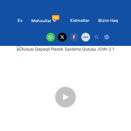
hot
Ev
Xidmətlər
Bizim Haqqımız
Məhsullar