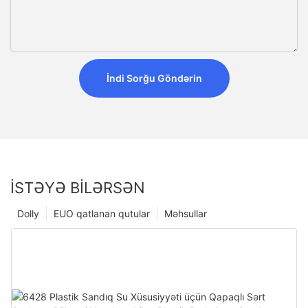
İndi Sorğu Göndərin
İSTƏYƏ BILƏRSƏN
Dolly
EUO qatlanan qutular
Məhsullar