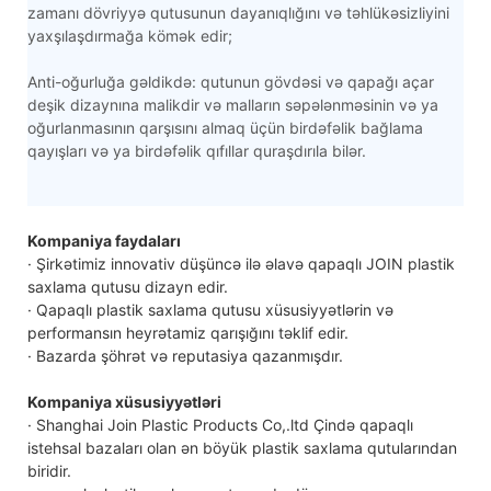
zamanı dövriyyə qutusunun dayanıqlığını və təhlükəsizliyini
yaxşılaşdırmağa kömək edir;
Anti-oğurluğa gəldikdə: qutunun gövdəsi və qapağı açar
deşik dizaynına malikdir və malların səpələnməsinin və ya
oğurlanmasının qarşısını almaq üçün birdəfəlik bağlama
qayışları və ya birdəfəlik qıfıllar quraşdırıla bilər.
Kompaniya faydaları
· Şirkətimiz innovativ düşüncə ilə əlavə qapaqlı JOIN plastik
saxlama qutusu dizayn edir.
· Qapaqlı plastik saxlama qutusu xüsusiyyətlərin və
performansın heyrətamiz qarışığını təklif edir.
· Bazarda şöhrət və reputasiya qazanmışdır.
Kompaniya xüsusiyyətləri
· Shanghai Join Plastic Products Co,.ltd Çində qapaqlı
istehsal bazaları olan ən böyük plastik saxlama qutularından
biridir.