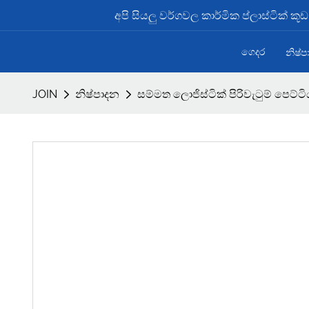
අපි සියලු වර්ගවල කාර්මික ප්ලාස්ටික් ක
ගෙදර
නිෂ්
JOIN
නිෂ්පාදන
සම්මත ලොජිස්ටික් පිරිවැටුම් පෙට්ට