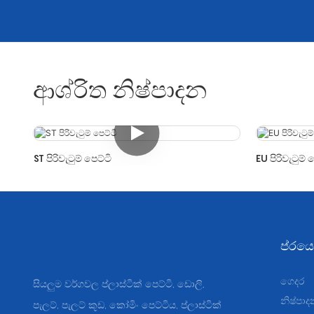
ආශ්රිත නිෂ්පාදන
ST පිරිවැටුම් පෙට්ටි
EU පිරිවැටුම් 
ප්රයෝ
ගෙදර
සියලුම වර්ගවල ප්ලාස්ටික් පෙට්ටි, ඩොලි,
නිෂ්පාද
පැලට්, පැලට් කූඩ, කෝමිං පෙට්ටිය, ප්ලාස්ටික්