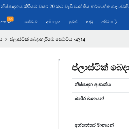
ූඩ නිෂ්පාදනය කිරීමේ වසර 20 කට වැඩි වෘත්තීය කර්මාන්ත ශාලාවකි
hot
සේවාව
අපි ගැන
පුවත්
නඩු
අපිට සම්බන්ධව
පාදන
ිය
ප්ලාස්ටික් බෙදාහැරීමේ පෙට්ටිය -4314
ප්ලාස්ටික් බෙ
නිෂ්පාදන ආකෘතිය
බාහිර මානයන්
අභ්යන්තර මානයන්