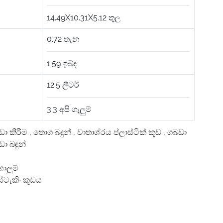
14.49X10.31X5.12
තුල
0.72
තැන
1.59
ඉබ්ද
12.5
ලීටර්
3.3
අපි ගැලුම්
ඩා කිරීම
,
තොග බඳුන්
,
වාතාශ්රය ප්ලාස්ටික් කූඩ
,
ගබඩා
ා බඳුන්
ාලුම්
ස්ටැකිං කූඩය