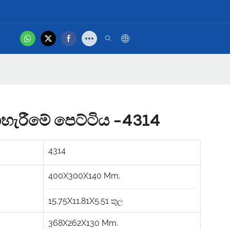
.
hot
නිෂ්පාදන වීඩියෝව
දාහැරීමේ පෙට්ටිය -4314
4314
400X300X140
Mm.
15.75X11.81X5.51
තුල
368X262X130
Mm.