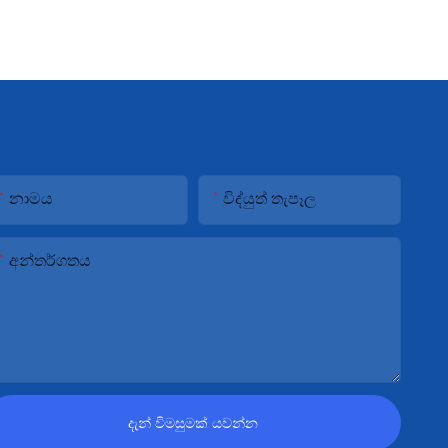
නාමය
විද්යුත් තැපෑල
අන්තර්ගතය
දැන් විමසුමක් යවන්න