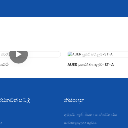
පෙට්ටි
AUER යුරෝ බහාලුම්-ST-A
ජනවත් සබැඳි
නිෂ්පාදන
අමුණා ඇති පියන කන්ටේනරය
න
කඩාහැලෙන කූඩය