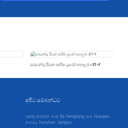
සරනේරු පියන සහිත යුරෝ බහාලුම්-ST-F
අපිට සම්බන්ධව
එකතු කරන්න: අංක 85 Hengtang පාර, Huaqiao
නගරය, Kunshan, Jiangsu.