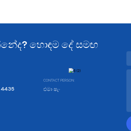
යන්නේද? හොඳම දේ සමඟ
CONTACT PERSON:
 4435
එමා ෂැං