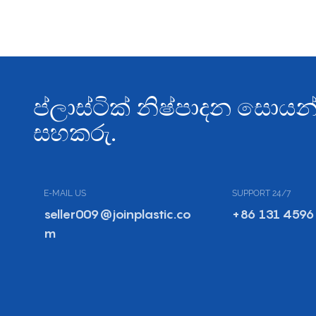
ප්ලාස්ටික් නිෂ්පාදන සො
සහකරු.
E-MAIL US
SUPPORT 24/7
seller009@joinplastic.co
+86 131 4596
m