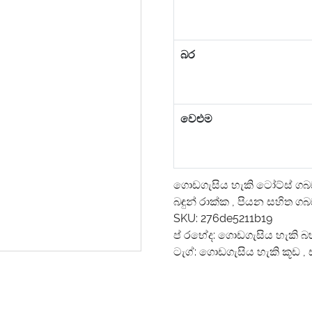
බර
වෙළුම
ගොඩගැසිය හැකි ටෝට්ස් ගබ
බඳුන් රාක්ක
,
පියන සහිත ගබඩ
SKU:
276de5211b19
ප් රභේද:
ගොඩගැසිය හැකි බහ
ටැග්:
ගොඩගැසිය හැකි කූඩ
,