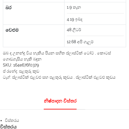
බර
1.9
තැන
4.19
ඉබ්ද
වෙළුම
48
ලීටර්
12.68
අපි ගැලුම්
ඔබ ද උනන්දු විය හැකිය
පියන සහිත ප්ලාස්ටික් ටෝට්
,
කොටස්
ගොඩගැසිය හැකි බඳුන
SKU:
164e676f0379
ප් රභේද:
පළතුරු කූඩ
ටැග්:
ප්ලාස්ටික් එළවළු සහ පළතුරු කූඩය
,
ප්ලාස්ටික් එළවළු කූඩය
නිෂ්පාදන විස්තර
විස්තරය
විස්තරය