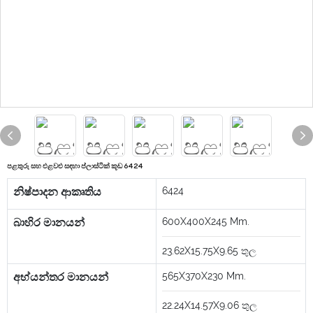
පළතුරු සහ එළවළු සඳහා ප්ලාස්ටික් කූඩ 6424
නිෂ්පාදන ආකෘතිය
6424
බාහිර මානයන්
600X400X245
Mm.
23.62X15.75X9.65
තුල
අභ්යන්තර මානයන්
565X370X230
Mm.
22.24X14.57X9.06
තුල