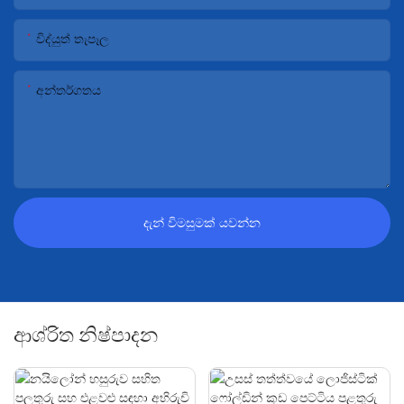
විද්යුත් තැපෑල
අන්තර්ගතය
දැන් විමසුමක් යවන්න
ආශ්රිත නිෂ්පාදන