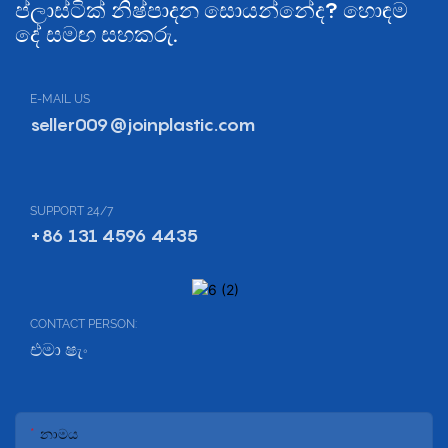
ප්ලාස්ටික් නිෂ්පාදන සොයන්නේද? හොඳම
දේ සමඟ සහකරු.
E-MAIL US
seller009@joinplastic.com
SUPPORT 24/7
+86 131 4596 4435
CONTACT PERSON:
එමා ෂැං
නාමය