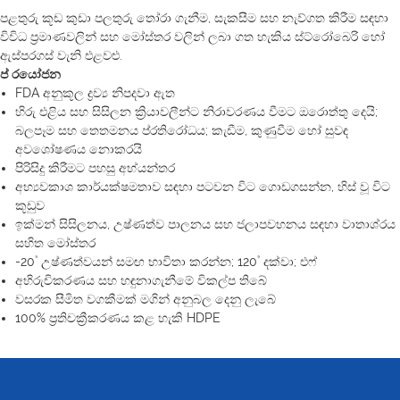
පළතුරු කූඩ කුඩා පලතුරු තෝරා ගැනීම, සැකසීම සහ නැව්ගත කිරීම සඳහා
විවිධ ප්‍රමාණවලින් සහ මෝස්තර වලින් ලබා ගත හැකිය ස්ට්රෝබෙරි හෝ
ඇස්පරගස් වැනි එළවළු.
ප් රයෝජන
FDA අනුකූල ද්‍රව්‍ය නිපදවා ඇත
හිරු එළිය සහ සිසිලන ක්‍රියාවලීන්ට නිරාවරණය වීමට ඔරොත්තු දෙයි;
බලපෑම සහ තෙතමනය ප්රතිරෝධය; කැඩීම, කුණුවීම හෝ සුවඳ
අවශෝෂණය නොකරයි
පිරිසිදු කිරීමට පහසු අභ්යන්තර
අභ්‍යවකාශ කාර්යක්ෂමතාව සඳහා පටවන විට ගොඩගසන්න, හිස් වූ විට
කූඩුව
ඉක්මන් සිසිලනය, උෂ්ණත්ව පාලනය සහ ජලාපවහනය සඳහා වාතාශ්රය
සහිත මෝස්තර
-20˚ උෂ්ණත්වයන් සමඟ භාවිතා කරන්න; 120˚ දක්වා; එෆ්
අභිරුචිකරණය සහ හඳුනාගැනීමේ විකල්ප තිබේ
වසරක සීමිත වගකීමක් මගින් අනුබල දෙනු ලැබේ
100% ප්‍රතිචක්‍රීකරණය කළ හැකි HDPE