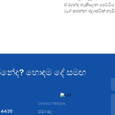
ප් රභේද:
හැකිලෙන පෙට්ටිය
ටැග් කරන්න:
ප්ලාස්ටික් නැ
යන්නේද? හොඳම දේ සමඟ
CONTACT PERSON:
 4435
එමා ෂැං