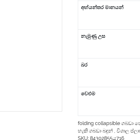
අභ්යන්තර මානයන්
නැමුණු උස
බර
වෙළුම
folding collapsible ගබඩා ප
හැකි ගබඩා බඳුන්
,
විශාල ප්ලා
SKU:
84302855ය716