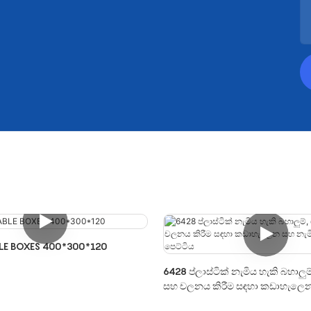
LE BOXES 400*300*120
6428 ප්ලාස්ටික් නැමිය හැකි බහාලුම
සහ චලනය කිරීම සඳහා කඩාහැලෙන
හැකි කූඩ පෙට්ටිය