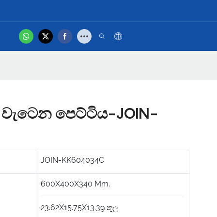
.
hot
නිෂ්පාදන වීඩියෝව
ඩා වැටෙන පෙට්ටිය-JOIN-
JOIN-KK604034C
600X400X340
Mm.
23.62X15.75X13.39
තුල