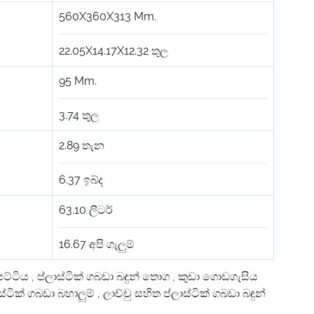
560X360X313
Mm.
22.05X14.17X12.32
තුල
95
Mm.
3.74
තුල
2.89
තැන
6.37
ඉබ්ද
63.10
ලීටර්
16.67
අපි ගැලුම්
ෙට්ටිය
,
ප්ලාස්ටික් ගබඩා බඳුන් තොග
,
කුඩා ගොඩගැසිය
ස්ටික් ගබඩා බහාලුම්
,
ලාච්චු සහිත ප්ලාස්ටික් ගබඩා බඳුන්