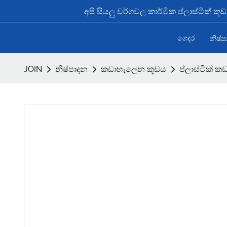
අපි සියලු වර්ගවල කාර්මික ප්ලාස්ටික් ක
ගෙදර
නිෂ්
JOIN
නිෂ්පාදන
කඩාහැලෙන කූඩය
ප්ලාස්ටික් 