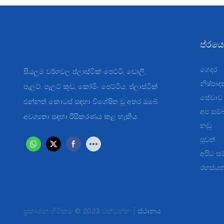
ප්රයෝ
ගෙදර
සියලුම වර්ගවල ප්ලාස්ටික් පෙට්ටි, ඩොලි,
නිෂ්පාද
පැලට්, පැලට් කූඩ, කෝමිං පෙට්ටිය, ප්ලාස්ටික්
සේවාව
එන්නත් කොටස් සඳහා විශේෂිත වූ අතර ඔබේ
අප සම්
අවශ්‍යතා සඳහා රිසිකරණය කළ හැකිය.
නඩු
පුවත්
අපිට ස
රහස්යතා
ප්‍රකාශන හිමිකම © 2023 එක්වන්න |
ස්ථානය