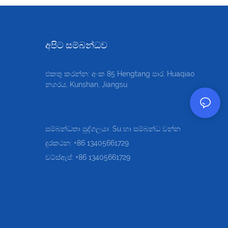
අපිට සම්බන්ධව
එකතු කරන්න: අංක 85 Hengtang පාර, Huaqiao
නගරය, Kunshan, Jiangsu.
සම්බන්ධතා පුද්ගලයා: Su හා සම්බන්ධ වන්න
දුරකථන: +86 13405661729
වට්ස්ඇප්: +86 13405661729