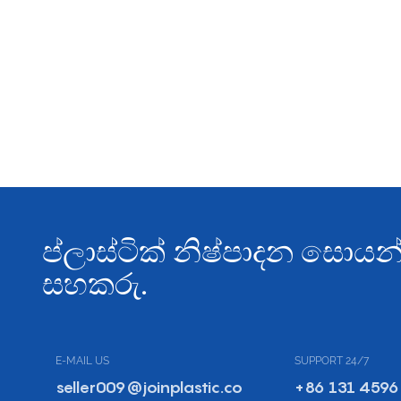
ප්ලාස්ටික් නිෂ්පාදන සො
සහකරු.
E-MAIL US
SUPPORT 24/7
seller009@joinplastic.co
+86 131 4596