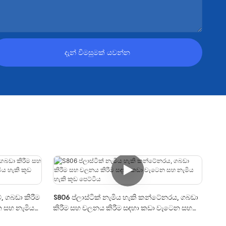
දැන් විමසුමක් යවන්න
්, ගබඩා කිරීම
S806 ප්ලාස්ටික් නැමිය හැකි කන්ටේනරය, ගබඩා
 සහ නැමිය
කිරීම සහ චලනය කිරීම සඳහා කඩා වැටෙන සහ
නැමිය හැකි කූඩ පෙට්ටිය