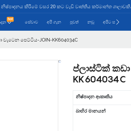
ූඩ නිෂ්පාදනය කිරීමේ වසර 20 කට වැඩි වෘත්තීය කර්මාන්ත ශාලාවකි
hot
සේවාව
අපි ගැන
පුවත්
නඩු
අපිට සම්බන්ධව
පාදන
කඩා වැටෙන පෙට්ටිය-JOIN-KK604034C
ප්ලාස්ටික් ක
KK604034C
නිෂ්පාදන ආකෘතිය
බාහිර මානයන්