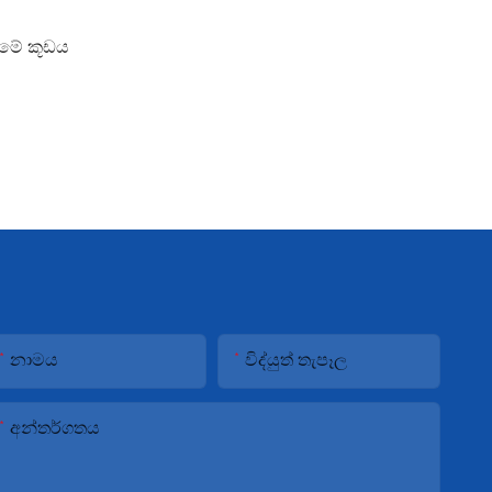
මීමේ කූඩය
නාමය
විද්යුත් තැපෑල
අන්තර්ගතය