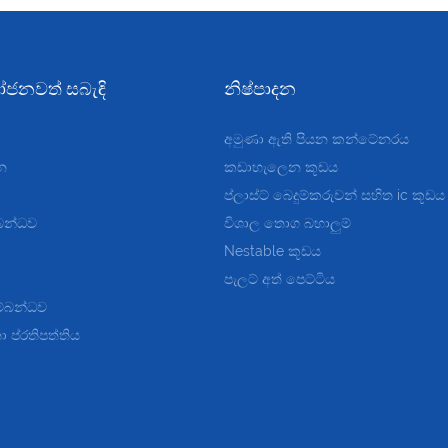
ජනවත් සබැඳි
නිෂ්පාදන
අමුණා ඇති පියන කන්ටේනරය
න
කඩාහැලෙන කූඩය
ප්ලාස්ට්
බෙදුම්කරුවන් සහිත ic කූඩය
බන්ධව
විශාල තොග බහාලුම්
Nestable කූඩය
පැලට් අත් පෙට්ටිය
ම්බන්ධව
 ප්රතිපත්තිය