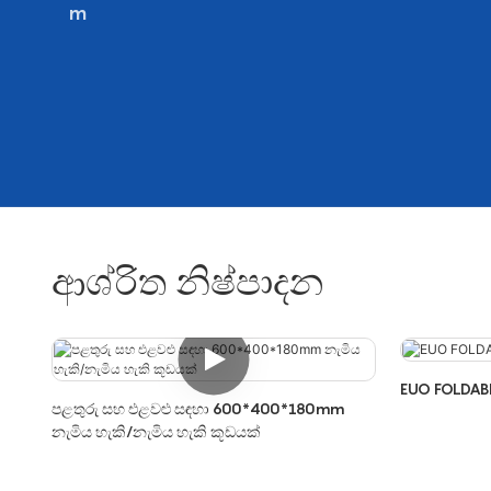
m
ආශ්රිත නිෂ්පාදන
EUO FOLDAB
පළතුරු සහ එළවළු සඳහා 600*400*180mm
නැමිය හැකි/නැමිය හැකි කූඩයක්