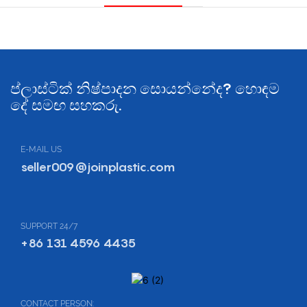
ප්ලාස්ටික් නිෂ්පාදන සොයන්නේද? හොඳම
දේ සමඟ සහකරු.
E-MAIL US
seller009@joinplastic.com
SUPPORT 24/7
+86 131 4596 4435
CONTACT PERSON: