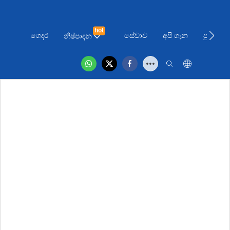
hot
ගෙදර
සේවාව
අපි ගැන
පුවත්
නිෂ්පාදන