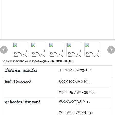
නැමිය හැකි ගොඩ ගැසිය හැකි ගබඩා බඳුන්-JOIN-KS604034C-1
නිෂ්පාදන ආකෘතිය
JOIN-KS604034C-1
බාහිර මානයන්
600X400X340
Mm.
23.62X15.75X13.39
තුල
අභ්යන්තර මානයන්
560X360X315
Mm.
22.05X14.17X12.4
තුල