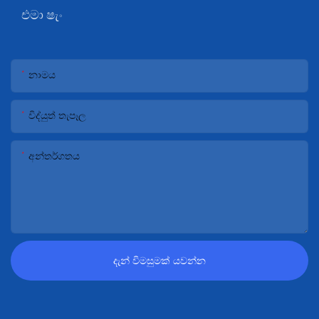
එමා ෂැං
නාමය
විද්යුත් තැපෑල
අන්තර්ගතය
දැන් විමසුමක් යවන්න