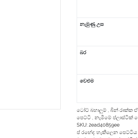
නැමුණු උස
බර
වෙළුම
ටෝට් බහාලුම්
,
බින් රාක්ක
පෙට්ටි
,
නැමීමේ ප්ලාස්ටික් 
SKU:
2ead40859ee
ප් රභේද:
හැකිලෙන පෙට්ටිය