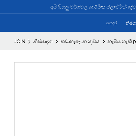
අපි සියලු වර්ගවල කාර්මික ප්ලාස්ටික් ක
ගෙදර
නිෂ්
JOIN
නිෂ්පාදන
කඩාහැලෙන කූඩය
නැමිය හැකි 