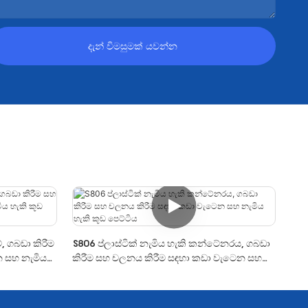
දැන් විමසුමක් යවන්න
්, ගබඩා කිරීම
S806 ප්ලාස්ටික් නැමිය හැකි කන්ටේනරය, ගබඩා
 සහ නැමිය
කිරීම සහ චලනය කිරීම සඳහා කඩා වැටෙන සහ
නැමිය හැකි කූඩ පෙට්ටිය