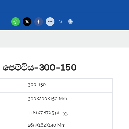
.
hot
නිෂ්පාදන වීඩියෝව
p පෙට්ටිය-300-150
300-150
300X200X150
Mm.
11.81X7.87X5.91
තුල
265X162X140
Mm.