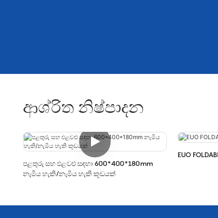
ආශ්රිත නිෂ්පාදන
EUO FOLDAB
පළතුරු සහ එළවළු සඳහා 600*400*180mm
නැමිය හැකි/නැමිය හැකි කූඩයක්