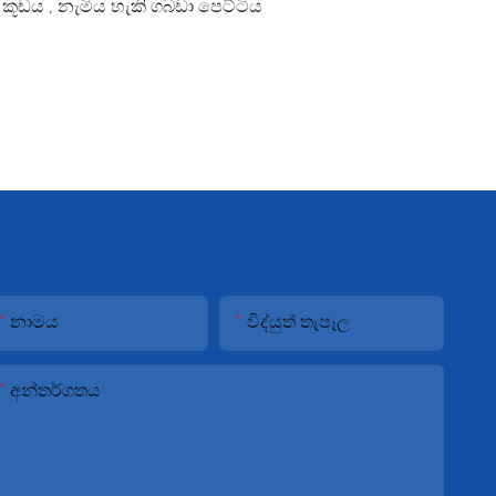
් කූඩය
,
නැමිය හැකි ගබඩා පෙට්ටිය
නාමය
විද්යුත් තැපෑල
අන්තර්ගතය