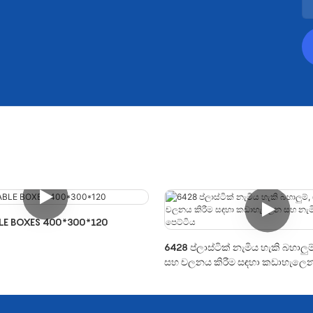
LE BOXES 400*300*120
6428 ප්ලාස්ටික් නැමිය හැකි බහාලුම
සහ චලනය කිරීම සඳහා කඩාහැලෙන
හැකි කූඩ පෙට්ටිය