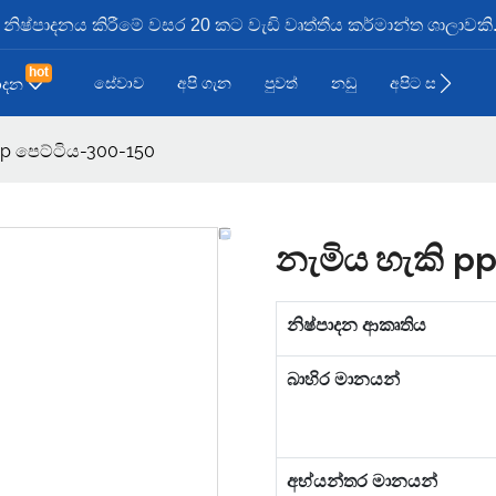
ූඩ නිෂ්පාදනය කිරීමේ වසර 20 කට වැඩි වෘත්තීය කර්මාන්ත ශාලාවකි
hot
සේවාව
අපි ගැන
පුවත්
නඩු
අපිට සම්බන්ධව
පාදන
pp පෙට්ටිය-300-150
නැමිය හැකි p
නිෂ්පාදන ආකෘතිය
බාහිර මානයන්
අභ්යන්තර මානයන්