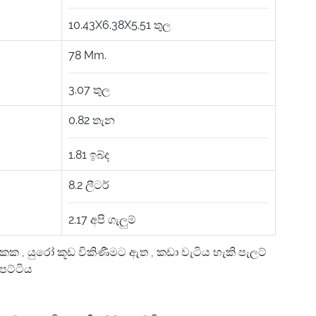
10.43X6.38X5.51
තුල
78
Mm.
3.07
තුල
0.82
තැන
1.81
ඉබ්ද
8.2
ලීටර්
2.17
අපි ගැලුම්
 ඒකක
,
යුරෝ කූඩ විකිණීමට ඇත
,
කඩා වැටිය හැකි පැලට්
පෙට්ටිය