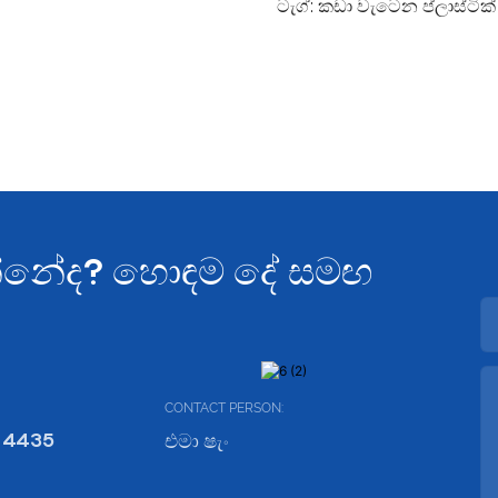
ටැග්:
කඩා වැටෙන ප්ලාස්ටික
යන්නේද? හොඳම දේ සමඟ
CONTACT PERSON:
 4435
එමා ෂැං