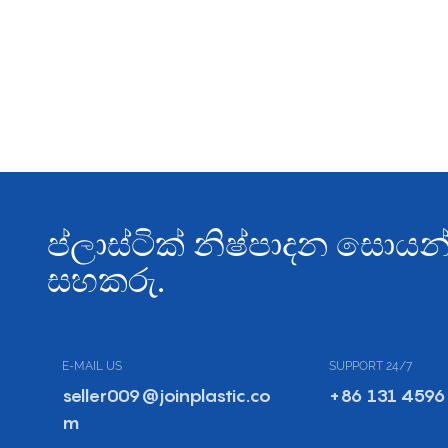
ප්ලාස්ටික් නිෂ්පාදන සො
සහකරු.
E-MAIL US
SUPPORT 24/7
seller009@joinplastic.co
+86 131 4596
m