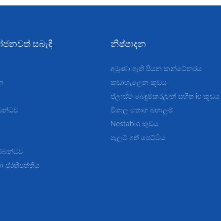
ජනවත් සබැඳි
නිෂ්පාදන
අමුණා ඇති පියන කන්ටේනරය
න
කඩාහැලෙන කූඩය
ප්ලාස්ට්
බෙදුම්කරුවන් සහිත ic කූඩය
බන්ධව
විශාල තොග බහාලුම්
Nestable කූඩය
පැලට් අත් පෙට්ටිය
ම්බන්ධව
 ප්රතිපත්තිය