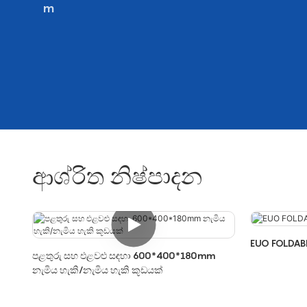
m
ආශ්රිත නිෂ්පාදන
EUO FOLDAB
පළතුරු සහ එළවළු සඳහා 600*400*180mm
නැමිය හැකි/නැමිය හැකි කූඩයක්