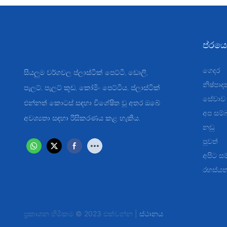
ප්රයෝ
ගෙදර
සියලුම වර්ගවල ප්ලාස්ටික් පෙට්ටි, ඩොලි,
නිෂ්පාද
පැලට්, පැලට් කූඩ, කෝමිං පෙට්ටිය, ප්ලාස්ටික්
සේවාව
එන්නත් කොටස් සඳහා විශේෂිත වූ අතර ඔබේ
අප සම්
අවශ්‍යතා සඳහා රිසිකරණය කළ හැකිය.
නඩු
පුවත්
අපිට ස
රහස්යතා
ප්‍රකාශන හිමිකම © 2023 එක්වන්න |
ස්ථානය