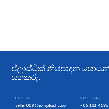
ප්ලාස්ටික් නිෂ්පාදන සො
සහකරු.
E-MAIL US
SUPPORT 24/7
seller009@joinplastic.co
+86 131 4596