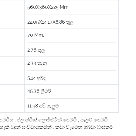
560X360X225
Mm.
22.05X14.17X8.86
තුල
70
Mm.
2.76
තුල
2.33
තැන
5.14
ඉබ්ද
45.36
ලීටර්
11.98
අපි ගැලුම්
පෙට්ටිය
,
ප්ලාස්ටික් ලොජිස්ටික් පෙට්ටි
,
පැලට් පෙට්ටි
ැකි බඳුන් සංවිධායකයින්
,
කඩා වැටෙන ගබඩා බාස්කට්