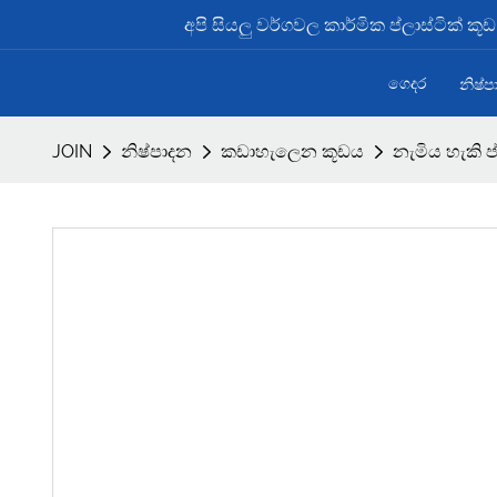
අපි සියලු වර්ගවල කාර්මික ප්ලාස්ටික් ක
ගෙදර
නිෂ්
JOIN
නිෂ්පාදන
කඩාහැලෙන කූඩය
නැමිය හැකි 