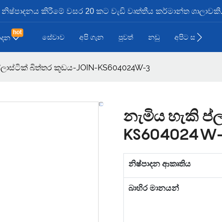
ූඩ නිෂ්පාදනය කිරීමේ වසර 20 කට වැඩි වෘත්තීය කර්මාන්ත ශාලාවකි
hot
සේවාව
අපි ගැන
පුවත්
නඩු
අපිට සම්බන්ධව
පාදන
ප්ලාස්ටික් බිත්තර කූඩය-JOIN-KS604024W-3
නැමිය හැකි ප්
KS604024W
නිෂ්පාදන ආකෘතිය
බාහිර මානයන්