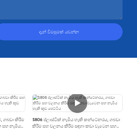
දැන් විමසුමක් යවන්න
්, ගබඩා කිරීම
S806 ප්ලාස්ටික් නැමිය හැකි කන්ටේනරය, ගබඩා
 සහ නැමිය
කිරීම සහ චලනය කිරීම සඳහා කඩා වැටෙන සහ
නැමිය හැකි කූඩ පෙට්ටිය