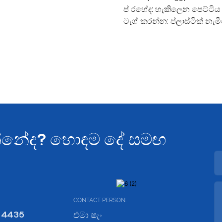
ප් රභේද:
හැකිලෙන පෙට්ටිය
ටැග් කරන්න:
ප්ලාස්ටික් නැ
යන්නේද? හොඳම දේ සමඟ
CONTACT PERSON:
 4435
එමා ෂැං