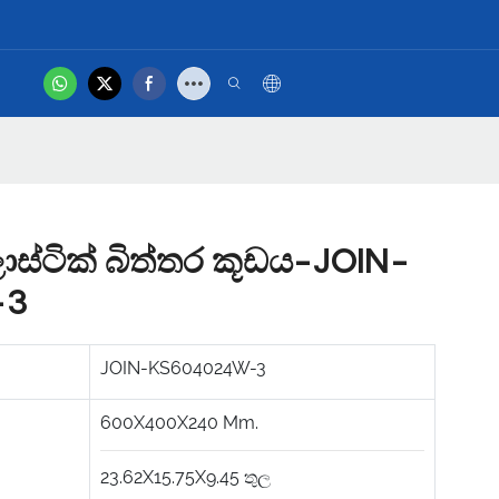
.
hot
නිෂ්පාදන වීඩියෝව
ලාස්ටික් බිත්තර කූඩය-JOIN-
-3
JOIN-KS604024W-3
600X400X240
Mm.
23.62X15.75X9.45
තුල