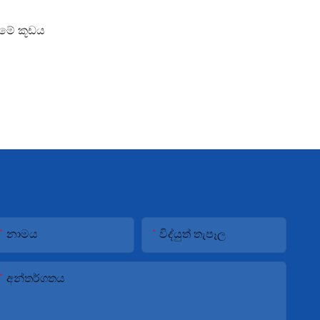
මීමේ කූඩය
නාමය
විද්යුත් තැපෑල
අන්තර්ගතය