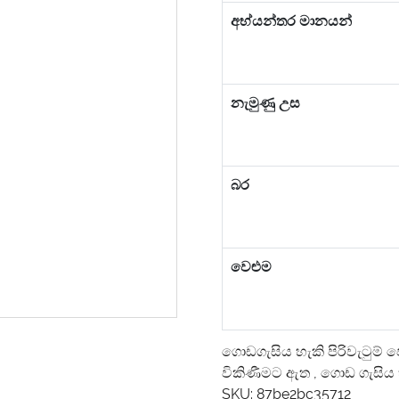
අභ්යන්තර මානයන්
නැමුණු උස
බර
වෙළුම
ගොඩගැසිය හැකි පිරිවැටුම් 
විකිණීමට ඇත
,
ගොඩ ගැසිය හ
SKU:
87be2bc35712