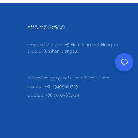
අපිට සම්බන්ධව
එකතු කරන්න: අංක 85 Hengtang පාර, Huaqiao
නගරය, Kunshan, Jiangsu.
සම්බන්ධතා පුද්ගලයා: Su හා සම්බන්ධ වන්න
දුරකථන: +86 13405661729
වට්ස්ඇප්: +86 13405661729