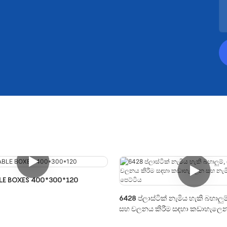
LE BOXES 400*300*120
6428 ප්ලාස්ටික් නැමිය හැකි බහාලුම
සහ චලනය කිරීම සඳහා කඩාහැලෙන
හැකි කූඩ පෙට්ටිය