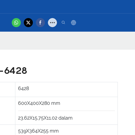
hot
Hubungi Kami
Video Produk
p-6428
6428
600X400X280
mm
23.62X15.75X11.02
dalam
539X364X255
mm