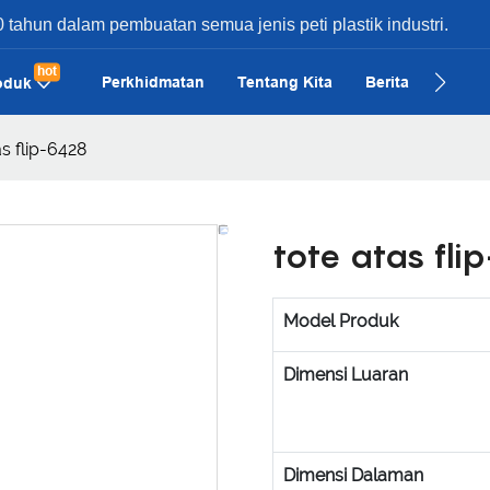
 tahun dalam pembuatan semua jenis peti plastik industri.
hot
Perkhidmatan
Tentang Kita
Berita
Kes
oduk
as flip-6428
tote atas fli
Model Produk
Dimensi Luaran
Dimensi Dalaman