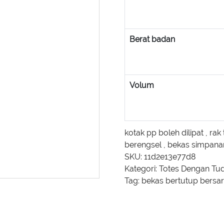
Berat badan
Volum
kotak pp boleh dilipat
,
rak
berengsel
,
bekas simpanan
SKU:
11d2e13e77d8
Kategori:
Totes Dengan Tu
Tag:
bekas bertutup bersa