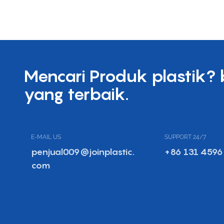
Mencari Produk plastik?
yang terbaik.
E-MAIL US
SUPPORT 24/7
penjual009@joinplastic.
+86 131 4596
com