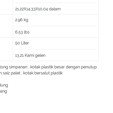
21.22X14.33X10.04
dalam
2.96
kg
6.53
lbs
50
Liter
13.21
Kami gelen
 tong simpanan
,
kotak plastik besar dengan penutup
 saiz palet
,
kotak bersalut plastik
dung
rang