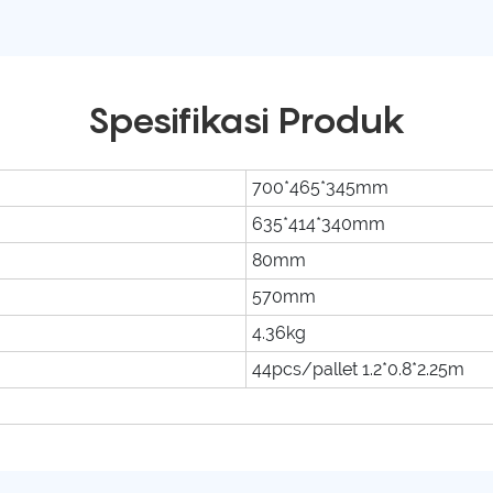
Spesifikasi Produk
700*465*345mm
635*414*340mm
80mm
570mm
4.36kg
44pcs/pallet 1.2*0.8*2.25m