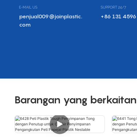
E-MAIL US
SUPPORT 24/7
penjual009@joinplastic.
+86 131 4596
com
Barangan yang berkaitan