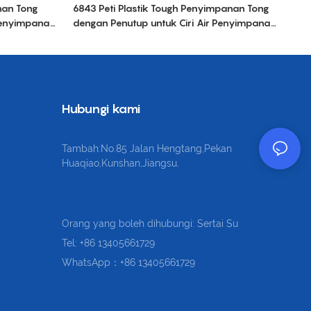
nan Tong
6843 Peti Plastik Tough Penyimpanan Tong
 Penyimpanan
dengan Penutup untuk Ciri Air Penyimpanan
ik Nestable
Pengangkutan Peti Pepejal Plastik Nestable
Hubungi kami
Tambah:No.85 Jalan Hengtang,Pekan
Huaqiao,Kunshan,Jiangsu.
Orang yang boleh dihubungi: Sertai Su
Tel: +86 13405661729
WhatsApp：+86 13405661729