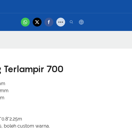
hot
ubungi Kami
Video Produk
 Terlampir 700
5mm
40mm
mm
2*0.8*2.25m
cs, boleh custom warna.