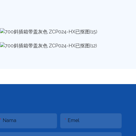
Nama
Emel