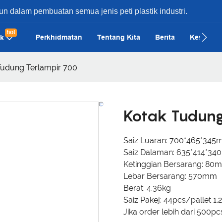
un dalam pembuatan semua jenis peti plastik industri.
hot
Perkhidmatan
Tentang Kita
Berita
Kes
H
k
Tudung Terlampir 700
Kotak Tudung
Saiz Luaran: 700*465*34
Saiz Dalaman: 635*414*3
Ketinggian Bersarang: 80
Lebar Bersarang: 570mm
Berat: 4.36kg
Saiz Pakej: 44pcs/pallet 1.
Jika order lebih dari 500p