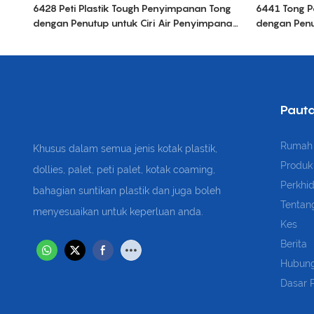
6428 Peti Plastik Tough Penyimpanan Tong
6441 Tong P
dengan Penutup untuk Ciri Air Penyimpanan
dengan Penu
Pengangkutan Peti Pepejal Plastik Nestable
Pengangkutan
Paut
Rumah
Khusus dalam semua jenis kotak plastik,
Produk
dollies, palet, peti palet, kotak coaming,
Perkhi
bahagian suntikan plastik dan juga boleh
Tentan
menyesuaikan untuk keperluan anda.
Kes
Berita
Hubung
Dasar P