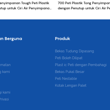
enyimpanan Tough Peti Plastik
700 Peti Plastik Tong Penyimpa
tup untuk Ciri Air Penyimpanan
dengan Penutup untuk Ciri Air
 Peti Pepejal Plastik Nestable
Pengangkutan Peti Pepejal Plast
an Berguna
Produk
Bekas Tudung Dipasang
Peti Boleh Dilipat
dmatan
Plast
ic Peti dengan Pembahagi
g kami
Bekas Pukal Besar
Peti Nestable
Kotak Lengan Palet
i kami
rivasi